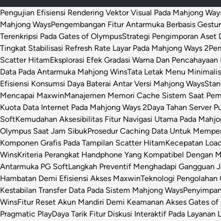
Pengujian Efisiensi Rendering Vektor Visual Pada Mahjong Way
Mahjong Ways
Pengembangan Fitur Antarmuka Berbasis Gestur
Terenkripsi Pada Gates of Olympus
Strategi Pengimporan Aset D
Tingkat Stabilisasi Refresh Rate Layar Pada Mahjong Ways 2
Pem
Scatter Hitam
Eksplorasi Efek Gradasi Warna Dan Pencahayaan 
Data Pada Antarmuka Mahjong Wins
Tata Letak Menu Minimali
Efisiensi Konsumsi Daya Baterai Antar Versi Mahjong Ways
Stan
Mencapai Maxwin
Manajemen Memori Cache Sistem Saat Pemr
Kuota Data Internet Pada Mahjong Ways 2
Daya Tahan Server P
Soft
Kemudahan Aksesibilitas Fitur Navigasi Utama Pada Mahj
Olympus Saat Jam Sibuk
Prosedur Caching Data Untuk Mempe
Komponen Grafis Pada Tampilan Scatter Hitam
Kecepatan Loa
Wins
Kriteria Perangkat Handphone Yang Kompatibel Dengan 
Antarmuka PG Soft
Langkah Preventif Menghadapi Gangguan Ja
Hambatan Demi Efisiensi Akses Maxwin
Teknologi Pengolahan C
Kestabilan Transfer Data Pada Sistem Mahjong Ways
Penyimpan
Wins
Fitur Reset Akun Mandiri Demi Keamanan Akses Gates of
Pragmatic Play
Daya Tarik Fitur Diskusi Interaktif Pada Layanan 