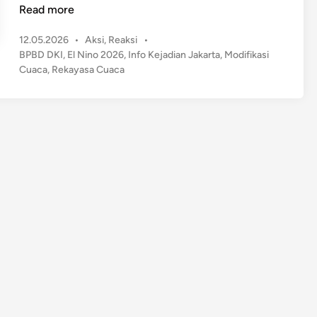
a
Read more
s
P
12.05.2026
•
Aksi
,
Reaksi
•
p
o
BPBD DKI
,
El Nino 2026
,
Info Kejadian Jakarta
,
Modifikasi
a
s
Cuaca
,
Rekayasa Cuaca
d
t
a
e
E
d
l
i
n
N
i
n
o
!
D
K
I
J
a
k