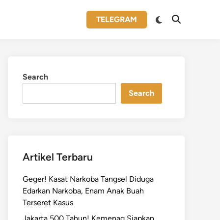
Switch
TELEGRAM
Open
to
Search
dark
mode
Search
Search
Artikel Terbaru
Geger! Kasat Narkoba Tangsel Diduga
Edarkan Narkoba, Enam Anak Buah
Terseret Kasus
Jakarta 500 Tahun! Kemenag Siapkan