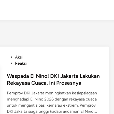
P
Aksi
o
Reaksi
s
t
Waspada El Nino! DKI Jakarta Lakukan
e
Rekayasa Cuaca, Ini Prosesnya
d
Pemprov DKI Jakarta meningkatkan kesiapsiagaan
i
menghadapi El Nino 2026 dengan rekayasa cuaca
n
untuk mengantisipasi kemarau ekstrem. Pemprov
W
DKI Jakarta siaga tinggi hadapi ancaman El Nino …