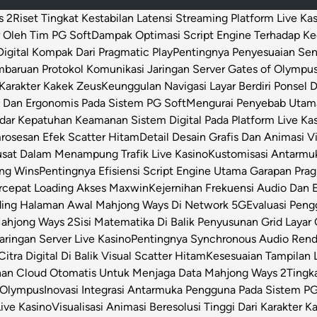
s 2
Riset Tingkat Kestabilan Latensi Streaming Platform Live Ka
 Oleh Tim PG Soft
Dampak Optimasi Script Engine Terhadap K
igital Kompak Dari Pragmatic Play
Pentingnya Penyesuaian Sen
baruan Protokol Komunikasi Jaringan Server Gates of Olympu
Karakter Kakek Zeus
Keunggulan Navigasi Layar Berdiri Ponsel
s Dan Ergonomis Pada Sistem PG Soft
Mengurai Penyebab Utama 
dar Kepatuhan Keamanan Sistem Digital Pada Platform Live Ka
osesan Efek Scatter Hitam
Detail Desain Grafis Dan Animasi V
usat Dalam Menampung Trafik Live Kasino
Kustomisasi Antarmu
ong Wins
Pentingnya Efisiensi Script Engine Utama Garapan Prag
rcepat Loading Akses Maxwin
Kejernihan Frekuensi Audio Dan 
ding Halaman Awal Mahjong Ways Di Network 5G
Evaluasi Pen
Mahjong Ways 2
Sisi Matematika Di Balik Penyusunan Grid Layar
ringan Server Live Kasino
Pentingnya Synchronous Audio Rende
itra Digital Di Balik Visual Scatter Hitam
Kesesuaian Tampilan L
an Cloud Otomatis Untuk Menjaga Data Mahjong Ways 2
Tingk
 Olympus
Inovasi Integrasi Antarmuka Pengguna Pada Sistem PG
Live Kasino
Visualisasi Animasi Beresolusi Tinggi Dari Karakter 