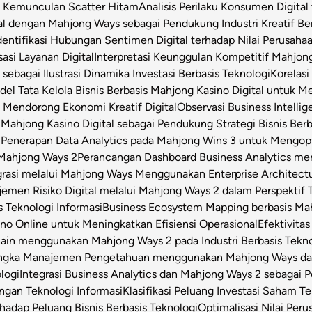
t Kemunculan Scatter Hitam
Analisis Perilaku Konsumen Digita
ital dengan Mahjong Ways sebagai Pendukung Industri Kreatif Be
dentifikasi Hubungan Sentimen Digital terhadap Nilai Perusahaa
asi Layanan Digital
Interpretasi Keunggulan Kompetitif Mahjon
sebagai Ilustrasi Dinamika Investasi Berbasis Teknologi
Korelas
el Tata Kelola Bisnis Berbasis Mahjong Kasino Digital untuk Me
 Mendorong Ekonomi Kreatif Digital
Observasi Business Intell
Mahjong Kasino Digital sebagai Pendukung Strategi Bisnis Berb
l
Penerapan Data Analytics pada Mahjong Wins 3 untuk Mengop
 Mahjong Ways 2
Perancangan Dashboard Business Analytics m
grasi melalui Mahjong Ways Menggunakan Enterprise Architect
emen Risiko Digital melalui Mahjong Ways 2 dalam Perspektif T
s Teknologi Informasi
Business Ecosystem Mapping berbasis Mahj
o Online untuk Meningkatkan Efisiensi Operasional
Efektivita
Chain menggunakan Mahjong Ways 2 pada Industri Berbasis Tekn
angka Manajemen Pengetahuan menggunakan Mahjong Ways dala
logi
Integrasi Business Analytics dan Mahjong Ways 2 sebagai
engan Teknologi Informasi
Klasifikasi Peluang Investasi Saham 
hadap Peluang Bisnis Berbasis Teknologi
Optimalisasi Nilai Per