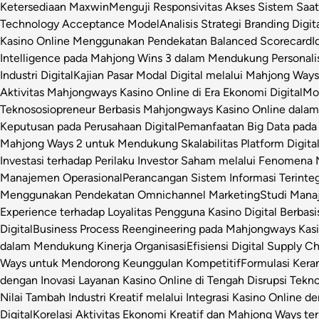
Ketersediaan Maxwin
Menguji Responsivitas Akses Sistem Saa
Technology Acceptance Model
Analisis Strategi Branding Dig
Kasino Online Menggunakan Pendekatan Balanced Scorecard
I
Intelligence pada Mahjong Wins 3 dalam Mendukung Personalis
Industri Digital
Kajian Pasar Modal Digital melalui Mahjong Ways 
Aktivitas Mahjongways Kasino Online di Era Ekonomi Digital
Mod
Teknososiopreneur Berbasis Mahjongways Kasino Online dalam
Keputusan pada Perusahaan Digital
Pemanfaatan Big Data pada 
Mahjong Ways 2 untuk Mendukung Skalabilitas Platform Digita
Investasi terhadap Perilaku Investor Saham melalui Fenomena
Manajemen Operasional
Perancangan Sistem Informasi Terinte
Menggunakan Pendekatan Omnichannel Marketing
Studi Manaj
Experience terhadap Loyalitas Pengguna Kasino Digital Berbasi
Digital
Business Process Reengineering pada Mahjongways Kasin
dalam Mendukung Kinerja Organisasi
Efisiensi Digital Supply 
Ways untuk Mendorong Keunggulan Kompetitif
Formulasi Ker
dengan Inovasi Layanan Kasino Online di Tengah Disrupsi Tekno
Nilai Tambah Industri Kreatif melalui Integrasi Kasino Online d
Digital
Korelasi Aktivitas Ekonomi Kreatif dan Mahjong Ways ter