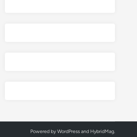
Powered by
WordPress
and
HybridMag
.