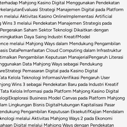
l terhadap Mahjong Kasino Digital Menggunakan Pendekatan
rkelanjutan
Evaluasi Strategi Manajemen Digital pada Platform
n melalui Aktivitas Kasino Online
Implementasi Artificial
g Wins 3 melalui Pendekatan Manajemen Strategis pada
i Pergerakan Saham Sektor Teknologi Dikaitkan dengan
ningkatkan Daya Saing Industri Kreatif
Model
igence melalui Mahjong Ways dalam Mendukung Pengambilan
asis Data
Pemanfaatan Cloud Computing dalam Infrastruktur
timalkan Pengambilan Keputusan Manajerial
Pengaruh Literasi
enggunakan Data Mahjong Ways sebagai Pendukung
ure
Strategi Pemasaran Digital pada Kasino Digital
ata Kelola Teknologi Informasi
Verifikasi Pengaruh User
ong Wins 3 sebagai Pendekatan Baru pada Industri Kreatif
s Tata Kelola Informasi pada Platform Mahjong Kasino Digital
ologi
Eksplorasi Business Model Canvas pada Platform Mahjong
m Lingkungan Bisnis Digital
Hubungan Kapitalisasi Pasar
 Pendukung Pengambilan Keputusan Eksekutif
Kajian Mendalam
Teknologi melalui Aktivitas Mahjong Ways 2 pada Ekonomi
usahaan Digital melalui Mahjong Ways dengan Pendekatan