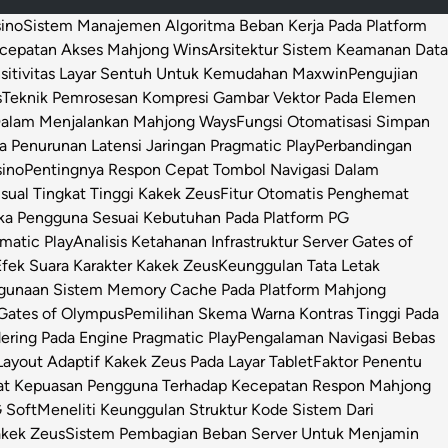
sino
Sistem Manajemen Algoritma Beban Kerja Pada Platform
ecepatan Akses Mahjong Wins
Arsitektur Sistem Keamanan Data
sitivitas Layar Sentuh Untuk Kemudahan Maxwin
Pengujian
s
Teknik Pemrosesan Kompresi Gambar Vektor Pada Elemen
 Dalam Menjalankan Mahjong Ways
Fungsi Otomatisasi Simpan
Penurunan Latensi Jaringan Pragmatic Play
Perbandingan
sino
Pentingnya Respon Cepat Tombol Navigasi Dalam
isual Tingkat Tinggi Kakek Zeus
Fitur Otomatis Penghemat
ka Pengguna Sesuai Kebutuhan Pada Platform PG
matic Play
Analisis Ketahanan Infrastruktur Server Gates of
Efek Suara Karakter Kakek Zeus
Keunggulan Tata Letak
ggunaan Sistem Memory Cache Pada Platform Mahjong
 Gates of Olympus
Pemilihan Skema Warna Kontras Tinggi Pada
ring Pada Engine Pragmatic Play
Pengalaman Navigasi Bebas
ayout Adaptif Kakek Zeus Pada Layar Tablet
Faktor Penentu
at Kepuasan Pengguna Terhadap Kecepatan Respon Mahjong
 Soft
Meneliti Keunggulan Struktur Kode Sistem Dari
Kakek Zeus
Sistem Pembagian Beban Server Untuk Menjamin