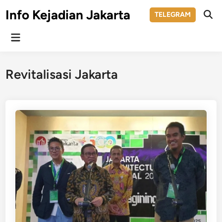
Skip
Info Kejadian Jakarta
TELEGRAM
to
Ope
Sear
content
Main
Menu
Revitalisasi Jakarta