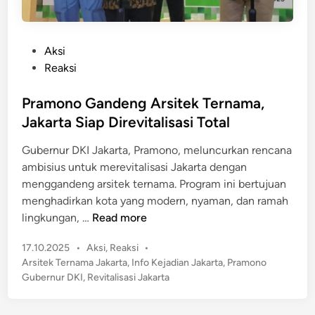
P
Aksi
o
Reaksi
s
t
Pramono Gandeng Arsitek Ternama,
e
Jakarta Siap Direvitalisasi Total
d
Gubernur DKI Jakarta, Pramono, meluncurkan rencana
i
ambisius untuk merevitalisasi Jakarta dengan
n
menggandeng arsitek ternama. Program ini bertujuan
menghadirkan kota yang modern, nyaman, dan ramah
P
lingkungan, …
Read more
r
P
17.10.2025
•
Aksi
,
Reaksi
•
a
o
Arsitek Ternama Jakarta
,
Info Kejadian Jakarta
,
Pramono
m
s
Gubernur DKI
,
Revitalisasi Jakarta
o
t
n
e