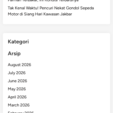
a
Tak Kenal Waktu! Pencuri Nekat Gondol Sepeda
m
Motor di Siang Hari Kawasan Jakbar
a
,
J
a
k
Kategori
a
r
Arsip
t
a
August 2026
S
July 2026
i
June 2026
a
p
May 2026
D
April 2026
i
March 2026
r
e