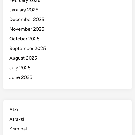
February 2026
v
January 2026
i
December 2025
t
a
November 2025
l
October 2025
i
September 2025
s
a
August 2025
s
July 2025
i
June 2025
T
o
t
a
l
Aksi
Atraksi
Kriminal