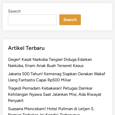
o
d
G
i
Search
n
a
n
Search
d
e
n
g
Artikel Terbaru
A
r
Geger! Kasat Narkoba Tangsel Diduga Edarkan
s
Narkoba, Enam Anak Buah Terseret Kasus
i
Jakarta 500 Tahun! Kemenag Siapkan Gerakan Wakaf
t
Uang Fantastis Capai Rp500 Miliar
e
k
Tragedi Pemadam Kebakaran! Petugas Damkar
T
Kehilangan Nyawa Saat Jalankan Misi, Ada Riwayat
e
Penyakit
r
Suasana Mencekam! Hotel Pullman di Letjen S.
n
Parman Terbakar, Ini Kondisi Terbarunya