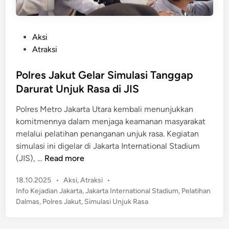
P
Aksi
o
Atraksi
s
t
Polres Jakut Gelar Simulasi Tanggap
e
Darurat Unjuk Rasa di JIS
d
Polres Metro Jakarta Utara kembali menunjukkan
i
komitmennya dalam menjaga keamanan masyarakat
n
melalui pelatihan penanganan unjuk rasa. Kegiatan
simulasi ini digelar di Jakarta International Stadium
P
(JIS), …
Read more
o
P
18.10.2025
•
Aksi
,
Atraksi
•
l
o
Info Kejadian Jakarta
,
Jakarta International Stadium
,
Pelatihan
r
s
Dalmas
,
Polres Jakut
,
Simulasi Unjuk Rasa
e
t
s
e