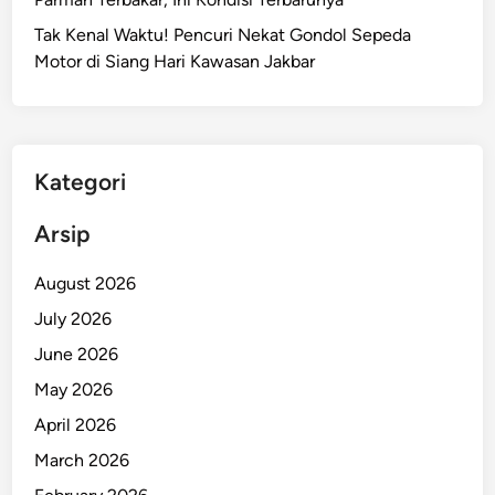
a
Tak Kenal Waktu! Pencuri Nekat Gondol Sepeda
n
Motor di Siang Hari Kawasan Jakbar
g
g
a
p
D
Kategori
a
r
Arsip
u
r
August 2026
a
July 2026
t
June 2026
U
n
May 2026
j
April 2026
u
March 2026
k
R