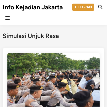
Skip
Info Kejadian Jakarta
TELEGRAM
to
Ope
Sear
content
Main
Menu
Simulasi Unjuk Rasa