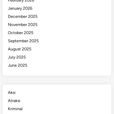
February 2026
a
January 2026
s
December 2025
a
d
November 2025
i
October 2025
J
September 2025
I
S
August 2025
July 2025
June 2025
Aksi
Atraksi
Kriminal