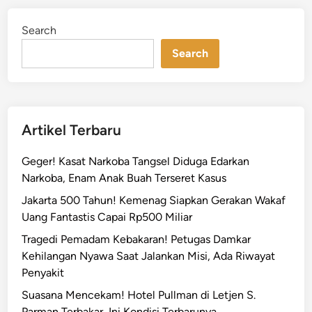
J
d
a
i
Search
n
k
u
Search
t
G
e
l
Artikel Terbaru
a
r
Geger! Kasat Narkoba Tangsel Diduga Edarkan
S
Narkoba, Enam Anak Buah Terseret Kasus
i
Jakarta 500 Tahun! Kemenag Siapkan Gerakan Wakaf
m
Uang Fantastis Capai Rp500 Miliar
u
l
Tragedi Pemadam Kebakaran! Petugas Damkar
a
Kehilangan Nyawa Saat Jalankan Misi, Ada Riwayat
s
Penyakit
i
Suasana Mencekam! Hotel Pullman di Letjen S.
T
Parman Terbakar, Ini Kondisi Terbarunya