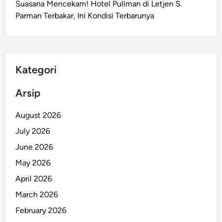
Suasana Mencekam! Hotel Pullman di Letjen S.
a
Parman Terbakar, Ini Kondisi Terbarunya
A
i
r
S
i
Kategori
a
p
Arsip
O
p
August 2026
e
July 2026
r
June 2026
a
s
May 2026
i
April 2026
d
March 2026
i
T
February 2026
i