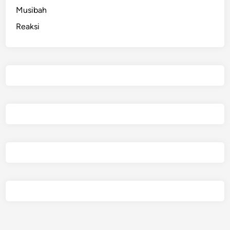
Musibah
Reaksi