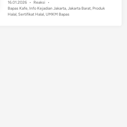
P
16.01.2026
•
Reaksi
•
o
o
Bapas Kafe
,
Info Kejadian Jakarta
,
Jakarta Barat
,
Produk
d
s
Halal
,
Sertifikat Halal
,
UMKM Bapas
u
t
k
e
K
d
a
i
n
f
e
B
a
p
a
s
J
a
k
a
r
t