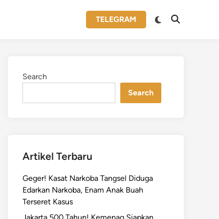
Switch
TELEGRAM
Open
to
Search
dark
mode
Search
Search
Artikel Terbaru
Geger! Kasat Narkoba Tangsel Diduga
Edarkan Narkoba, Enam Anak Buah
Terseret Kasus
Jakarta 500 Tahun! Kemenag Siapkan