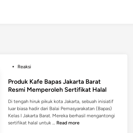
P
Reaksi
o
s
Produk Kafe Bapas Jakarta Barat
t
Resmi Memperoleh Sertifikat Halal
e
Di tengah hiruk pikuk kota Jakarta, sebuah inisiatif
d
luar biasa hadir dari Balai Pemasyarakatan (Bapas)
i
Kelas I Jakarta Barat. Mereka berhasil mengantongi
n
P
sertifikat halal untuk …
Read more
r