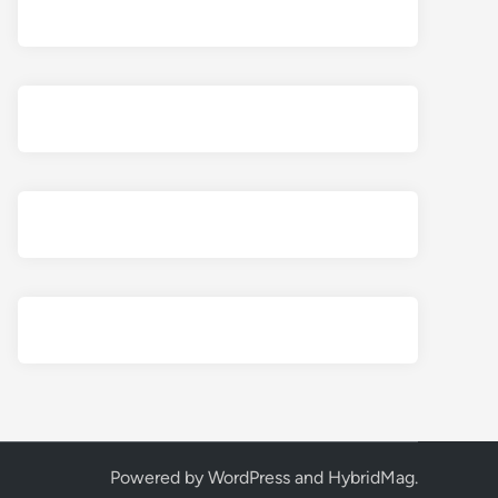
Powered by
WordPress
and
HybridMag
.