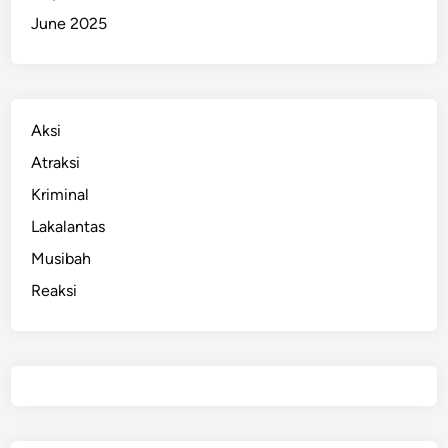
G
June 2025
r
a
t
i
s
Aksi
Atraksi
Kriminal
Lakalantas
Musibah
Reaksi