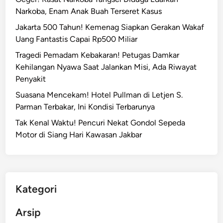
1
Narkoba, Enam Anak Buah Terseret Kasus
,
Jakarta 500 Tahun! Kemenag Siapkan Gerakan Wakaf
W
Uang Fantastis Capai Rp500 Miliar
a
m
Tragedi Pemadam Kebakaran! Petugas Damkar
e
Kehilangan Nyawa Saat Jalankan Misi, Ada Riwayat
n
Penyakit
k
Suasana Mencekam! Hotel Pullman di Letjen S.
o
Parman Terbakar, Ini Kondisi Terbarunya
m
Tak Kenal Waktu! Pencuri Nekat Gondol Sepeda
d
Motor di Siang Hari Kawasan Jakbar
i
g
i
A
j
Kategori
a
k
Arsip
A