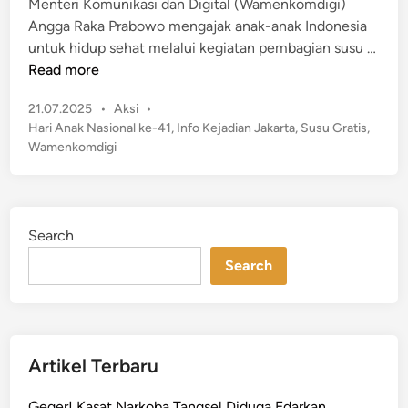
Menteri Komunikasi dan Digital (Wamenkomdigi)
i
Angga Raka Prabowo mengajak anak-anak Indonesia
n
untuk hidup sehat melalui kegiatan pembagian susu …
P
Read more
e
P
21.07.2025
•
Aksi
•
r
o
Hari Anak Nasional ke-41
,
Info Kejadian Jakarta
,
Susu Gratis
,
i
s
Wamenkomdigi
n
t
g
e
a
d
t
i
Search
n
i
H
Search
A
N
k
e
Artikel Terbaru
-
4
Geger! Kasat Narkoba Tangsel Diduga Edarkan