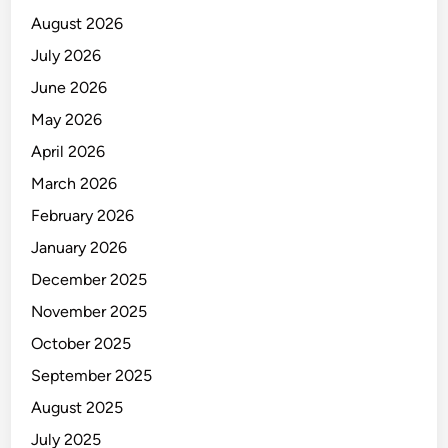
n
August 2026
a
July 2026
k
June 2026
S
e
May 2026
h
April 2026
a
March 2026
t
D
February 2026
e
January 2026
n
December 2025
g
a
November 2025
n
October 2025
S
September 2025
u
s
August 2025
u
July 2025