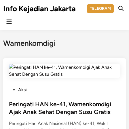
Skip
Info Kejadian Jakarta
TELEGRAM
to
Ope
Sear
content
Main
Menu
Wamenkomdigi
P
Aksi
o
s
Peringati HAN ke-41, Wamenkomdigi
t
Ajak Anak Sehat Dengan Susu Gratis
e
Peringati Hari Anak Nasional (HAN) ke-41, Wakil
d