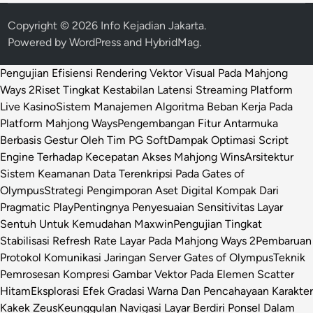
Copyright © 2026
Info Kejadian Jakarta
.
Powered by
WordPress
and
HybridMag
.
Pengujian Efisiensi Rendering Vektor Visual Pada Mahjong
Ways 2
Riset Tingkat Kestabilan Latensi Streaming Platform
Live Kasino
Sistem Manajemen Algoritma Beban Kerja Pada
Platform Mahjong Ways
Pengembangan Fitur Antarmuka
Berbasis Gestur Oleh Tim PG Soft
Dampak Optimasi Script
Engine Terhadap Kecepatan Akses Mahjong Wins
Arsitektur
Sistem Keamanan Data Terenkripsi Pada Gates of
Olympus
Strategi Pengimporan Aset Digital Kompak Dari
Pragmatic Play
Pentingnya Penyesuaian Sensitivitas Layar
Sentuh Untuk Kemudahan Maxwin
Pengujian Tingkat
Stabilisasi Refresh Rate Layar Pada Mahjong Ways 2
Pembaruan
Protokol Komunikasi Jaringan Server Gates of Olympus
Teknik
Pemrosesan Kompresi Gambar Vektor Pada Elemen Scatter
Hitam
Eksplorasi Efek Gradasi Warna Dan Pencahayaan Karakter
Kakek Zeus
Keunggulan Navigasi Layar Berdiri Ponsel Dalam