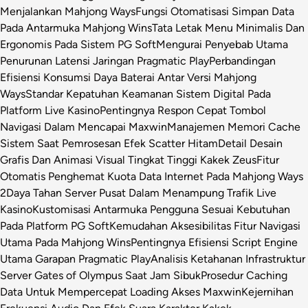
Menjalankan Mahjong Ways
Fungsi Otomatisasi Simpan Data
Pada Antarmuka Mahjong Wins
Tata Letak Menu Minimalis Dan
Ergonomis Pada Sistem PG Soft
Mengurai Penyebab Utama
Penurunan Latensi Jaringan Pragmatic Play
Perbandingan
Efisiensi Konsumsi Daya Baterai Antar Versi Mahjong
Ways
Standar Kepatuhan Keamanan Sistem Digital Pada
Platform Live Kasino
Pentingnya Respon Cepat Tombol
Navigasi Dalam Mencapai Maxwin
Manajemen Memori Cache
Sistem Saat Pemrosesan Efek Scatter Hitam
Detail Desain
Grafis Dan Animasi Visual Tingkat Tinggi Kakek Zeus
Fitur
Otomatis Penghemat Kuota Data Internet Pada Mahjong Ways
2
Daya Tahan Server Pusat Dalam Menampung Trafik Live
Kasino
Kustomisasi Antarmuka Pengguna Sesuai Kebutuhan
Pada Platform PG Soft
Kemudahan Aksesibilitas Fitur Navigasi
Utama Pada Mahjong Wins
Pentingnya Efisiensi Script Engine
Utama Garapan Pragmatic Play
Analisis Ketahanan Infrastruktur
Server Gates of Olympus Saat Jam Sibuk
Prosedur Caching
Data Untuk Mempercepat Loading Akses Maxwin
Kejernihan