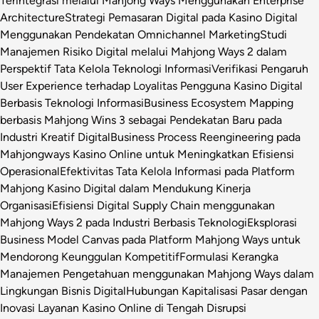
Terintegrasi melalui Mahjong Ways Menggunakan Enterprise
Architecture
Strategi Pemasaran Digital pada Kasino Digital
Menggunakan Pendekatan Omnichannel Marketing
Studi
Manajemen Risiko Digital melalui Mahjong Ways 2 dalam
Perspektif Tata Kelola Teknologi Informasi
Verifikasi Pengaruh
User Experience terhadap Loyalitas Pengguna Kasino Digital
Berbasis Teknologi Informasi
Business Ecosystem Mapping
berbasis Mahjong Wins 3 sebagai Pendekatan Baru pada
Industri Kreatif Digital
Business Process Reengineering pada
Mahjongways Kasino Online untuk Meningkatkan Efisiensi
Operasional
Efektivitas Tata Kelola Informasi pada Platform
Mahjong Kasino Digital dalam Mendukung Kinerja
Organisasi
Efisiensi Digital Supply Chain menggunakan
Mahjong Ways 2 pada Industri Berbasis Teknologi
Eksplorasi
Business Model Canvas pada Platform Mahjong Ways untuk
Mendorong Keunggulan Kompetitif
Formulasi Kerangka
Manajemen Pengetahuan menggunakan Mahjong Ways dalam
Lingkungan Bisnis Digital
Hubungan Kapitalisasi Pasar dengan
Inovasi Layanan Kasino Online di Tengah Disrupsi