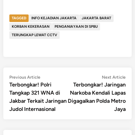
TAGGED
INFO KEJADIAN JAKARTA
JAKARTA BARAT
KORBAN KEKERASAN
PENGANIAYAAN DI SPBU
TERUNGKAP LEWAT CCTV
Post
Previous
Nex
Previous Article
Next Article
article:
artic
Terbongkar! Polri
Terbongkar! Jaringan
navigation
Tangkap 321 WNA di
Narkoba Kendali Lapas
Jakbar Terkait Jaringan
Digagalkan Polda Metro
Judol Internasional
Jaya