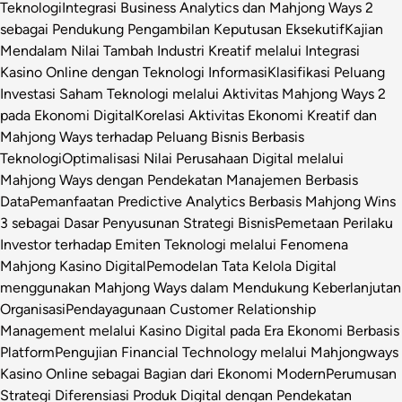
Teknologi
Integrasi Business Analytics dan Mahjong Ways 2
sebagai Pendukung Pengambilan Keputusan Eksekutif
Kajian
Mendalam Nilai Tambah Industri Kreatif melalui Integrasi
Kasino Online dengan Teknologi Informasi
Klasifikasi Peluang
Investasi Saham Teknologi melalui Aktivitas Mahjong Ways 2
pada Ekonomi Digital
Korelasi Aktivitas Ekonomi Kreatif dan
Mahjong Ways terhadap Peluang Bisnis Berbasis
Teknologi
Optimalisasi Nilai Perusahaan Digital melalui
Mahjong Ways dengan Pendekatan Manajemen Berbasis
Data
Pemanfaatan Predictive Analytics Berbasis Mahjong Wins
3 sebagai Dasar Penyusunan Strategi Bisnis
Pemetaan Perilaku
Investor terhadap Emiten Teknologi melalui Fenomena
Mahjong Kasino Digital
Pemodelan Tata Kelola Digital
menggunakan Mahjong Ways dalam Mendukung Keberlanjutan
Organisasi
Pendayagunaan Customer Relationship
Management melalui Kasino Digital pada Era Ekonomi Berbasis
Platform
Pengujian Financial Technology melalui Mahjongways
Kasino Online sebagai Bagian dari Ekonomi Modern
Perumusan
Strategi Diferensiasi Produk Digital dengan Pendekatan