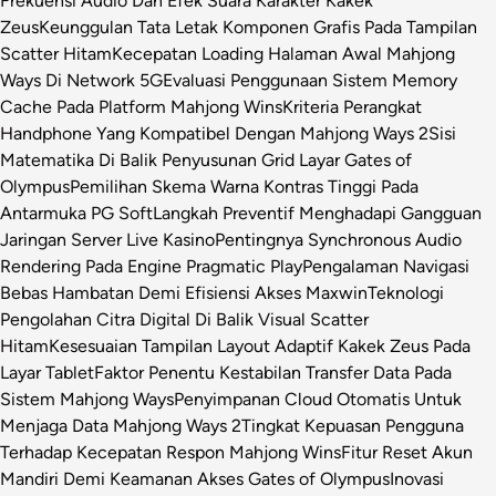
Frekuensi Audio Dan Efek Suara Karakter Kakek
Zeus
Keunggulan Tata Letak Komponen Grafis Pada Tampilan
Scatter Hitam
Kecepatan Loading Halaman Awal Mahjong
Ways Di Network 5G
Evaluasi Penggunaan Sistem Memory
Cache Pada Platform Mahjong Wins
Kriteria Perangkat
Handphone Yang Kompatibel Dengan Mahjong Ways 2
Sisi
Matematika Di Balik Penyusunan Grid Layar Gates of
Olympus
Pemilihan Skema Warna Kontras Tinggi Pada
Antarmuka PG Soft
Langkah Preventif Menghadapi Gangguan
Jaringan Server Live Kasino
Pentingnya Synchronous Audio
Rendering Pada Engine Pragmatic Play
Pengalaman Navigasi
Bebas Hambatan Demi Efisiensi Akses Maxwin
Teknologi
Pengolahan Citra Digital Di Balik Visual Scatter
Hitam
Kesesuaian Tampilan Layout Adaptif Kakek Zeus Pada
Layar Tablet
Faktor Penentu Kestabilan Transfer Data Pada
Sistem Mahjong Ways
Penyimpanan Cloud Otomatis Untuk
Menjaga Data Mahjong Ways 2
Tingkat Kepuasan Pengguna
Terhadap Kecepatan Respon Mahjong Wins
Fitur Reset Akun
Mandiri Demi Keamanan Akses Gates of Olympus
Inovasi