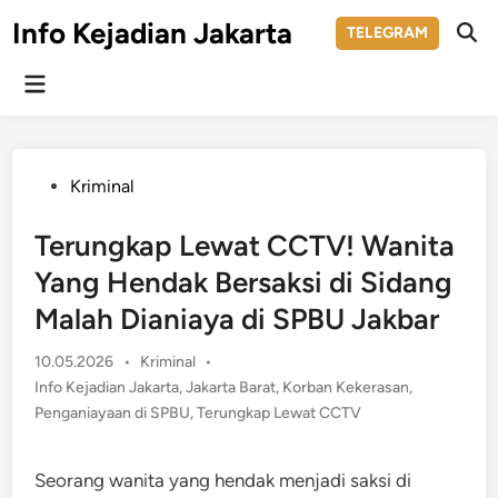
Skip
Info Kejadian Jakarta
TELEGRAM
to
Ope
Sear
content
Main
Menu
Posted
Kriminal
in
Terungkap Lewat CCTV! Wanita
Yang Hendak Bersaksi di Sidang
Malah Dianiaya di SPBU Jakbar
Posted
10.05.2026
•
Kriminal
•
in
Info Kejadian Jakarta
,
Jakarta Barat
,
Korban Kekerasan
,
Penganiayaan di SPBU
,
Terungkap Lewat CCTV
Seorang wanita yang hendak menjadi saksi di