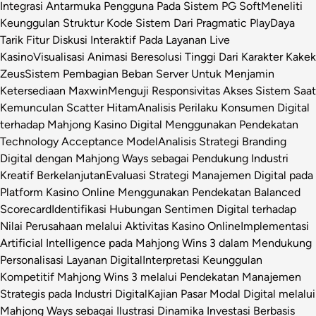
Integrasi Antarmuka Pengguna Pada Sistem PG Soft
Meneliti
Keunggulan Struktur Kode Sistem Dari Pragmatic Play
Daya
Tarik Fitur Diskusi Interaktif Pada Layanan Live
Kasino
Visualisasi Animasi Beresolusi Tinggi Dari Karakter Kakek
Zeus
Sistem Pembagian Beban Server Untuk Menjamin
Ketersediaan Maxwin
Menguji Responsivitas Akses Sistem Saat
Kemunculan Scatter Hitam
Analisis Perilaku Konsumen Digital
terhadap Mahjong Kasino Digital Menggunakan Pendekatan
Technology Acceptance Model
Analisis Strategi Branding
Digital dengan Mahjong Ways sebagai Pendukung Industri
Kreatif Berkelanjutan
Evaluasi Strategi Manajemen Digital pada
Platform Kasino Online Menggunakan Pendekatan Balanced
Scorecard
Identifikasi Hubungan Sentimen Digital terhadap
Nilai Perusahaan melalui Aktivitas Kasino Online
Implementasi
Artificial Intelligence pada Mahjong Wins 3 dalam Mendukung
Personalisasi Layanan Digital
Interpretasi Keunggulan
Kompetitif Mahjong Wins 3 melalui Pendekatan Manajemen
Strategis pada Industri Digital
Kajian Pasar Modal Digital melalui
Mahjong Ways sebagai Ilustrasi Dinamika Investasi Berbasis