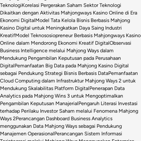
Teknologi
Korelasi Pergerakan Saham Sektor Teknologi
Dikaitkan dengan Aktivitas Mahjongways Kasino Online di Era
Ekonomi Digital
Model Tata Kelola Bisnis Berbasis Mahjong
Kasino Digital untuk Meningkatkan Daya Saing Industri
Kreatif
Model Teknososiopreneur Berbasis Mahjongways Kasino
Online dalam Mendorong Ekonomi Kreatif Digital
Observasi
Business Intelligence melalui Mahjong Ways dalam
Mendukung Pengambilan Keputusan pada Perusahaan
Digital
Pemanfaatan Big Data pada Mahjong Kasino Digital
sebagai Pendukung Strategi Bisnis Berbasis Data
Pemanfaatan
Cloud Computing dalam Infrastruktur Mahjong Ways 2 untuk
Mendukung Skalabilitas Platform Digital
Penerapan Data
Analytics pada Mahjong Wins 3 untuk Mengoptimalkan
Pengambilan Keputusan Manajerial
Pengaruh Literasi Investasi
terhadap Perilaku Investor Saham melalui Fenomena Mahjong
Ways 2
Perancangan Dashboard Business Analytics
menggunakan Data Mahjong Ways sebagai Pendukung
Manajemen Operasional
Perancangan Sistem Informasi