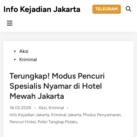
Skip
Info Kejadian Jakarta
TELEGRAM
to
Ope
Sear
content
Main
Menu
Posted
Aksi
in
Kriminal
Terungkap! Modus Pencuri
Spesialis Nyamar di Hotel
Mewah Jakarta
Posted
18.02.2026
•
Aksi
,
Kriminal
•
in
Info Kejadian Jakarta
,
Kriminal Jakarta
,
Modus Penyamaran
,
Pencuri Hotel
,
Polisi Tangkap Pelaku