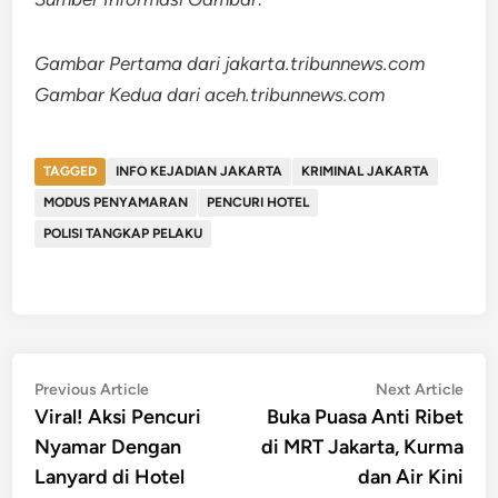
Gambar Pertama dari jakarta.tribunnews.com
Gambar Kedua dari aceh.tribunnews.com
TAGGED
INFO KEJADIAN JAKARTA
KRIMINAL JAKARTA
MODUS PENYAMARAN
PENCURI HOTEL
POLISI TANGKAP PELAKU
Post
Previous
Nex
Previous Article
Next Article
article:
artic
Viral! Aksi Pencuri
Buka Puasa Anti Ribet
navigation
Nyamar Dengan
di MRT Jakarta, Kurma
Lanyard di Hotel
dan Air Kini