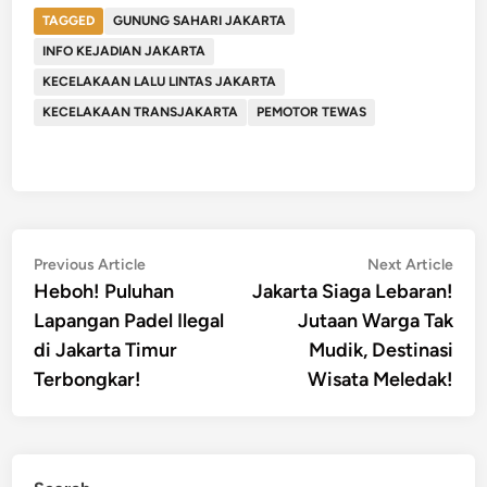
TAGGED
GUNUNG SAHARI JAKARTA
INFO KEJADIAN JAKARTA
KECELAKAAN LALU LINTAS JAKARTA
KECELAKAAN TRANSJAKARTA
PEMOTOR TEWAS
Post
Previous
Nex
Previous Article
Next Article
article:
artic
Heboh! Puluhan
Jakarta Siaga Lebaran!
navigation
Lapangan Padel Ilegal
Jutaan Warga Tak
di Jakarta Timur
Mudik, Destinasi
Terbongkar!
Wisata Meledak!