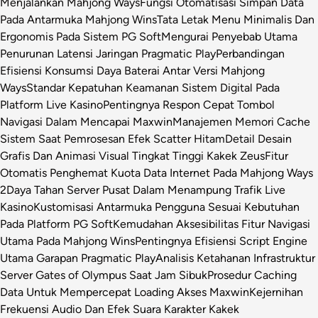
Menjalankan Mahjong Ways
Fungsi Otomatisasi Simpan Data
Pada Antarmuka Mahjong Wins
Tata Letak Menu Minimalis Dan
Ergonomis Pada Sistem PG Soft
Mengurai Penyebab Utama
Penurunan Latensi Jaringan Pragmatic Play
Perbandingan
Efisiensi Konsumsi Daya Baterai Antar Versi Mahjong
Ways
Standar Kepatuhan Keamanan Sistem Digital Pada
Platform Live Kasino
Pentingnya Respon Cepat Tombol
Navigasi Dalam Mencapai Maxwin
Manajemen Memori Cache
Sistem Saat Pemrosesan Efek Scatter Hitam
Detail Desain
Grafis Dan Animasi Visual Tingkat Tinggi Kakek Zeus
Fitur
Otomatis Penghemat Kuota Data Internet Pada Mahjong Ways
2
Daya Tahan Server Pusat Dalam Menampung Trafik Live
Kasino
Kustomisasi Antarmuka Pengguna Sesuai Kebutuhan
Pada Platform PG Soft
Kemudahan Aksesibilitas Fitur Navigasi
Utama Pada Mahjong Wins
Pentingnya Efisiensi Script Engine
Utama Garapan Pragmatic Play
Analisis Ketahanan Infrastruktur
Server Gates of Olympus Saat Jam Sibuk
Prosedur Caching
Data Untuk Mempercepat Loading Akses Maxwin
Kejernihan
Frekuensi Audio Dan Efek Suara Karakter Kakek