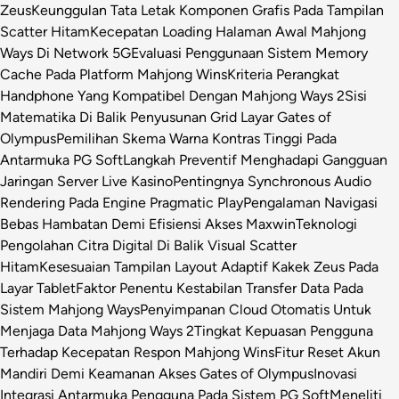
Zeus
Keunggulan Tata Letak Komponen Grafis Pada Tampilan
Scatter Hitam
Kecepatan Loading Halaman Awal Mahjong
Ways Di Network 5G
Evaluasi Penggunaan Sistem Memory
Cache Pada Platform Mahjong Wins
Kriteria Perangkat
Handphone Yang Kompatibel Dengan Mahjong Ways 2
Sisi
Matematika Di Balik Penyusunan Grid Layar Gates of
Olympus
Pemilihan Skema Warna Kontras Tinggi Pada
Antarmuka PG Soft
Langkah Preventif Menghadapi Gangguan
Jaringan Server Live Kasino
Pentingnya Synchronous Audio
Rendering Pada Engine Pragmatic Play
Pengalaman Navigasi
Bebas Hambatan Demi Efisiensi Akses Maxwin
Teknologi
Pengolahan Citra Digital Di Balik Visual Scatter
Hitam
Kesesuaian Tampilan Layout Adaptif Kakek Zeus Pada
Layar Tablet
Faktor Penentu Kestabilan Transfer Data Pada
Sistem Mahjong Ways
Penyimpanan Cloud Otomatis Untuk
Menjaga Data Mahjong Ways 2
Tingkat Kepuasan Pengguna
Terhadap Kecepatan Respon Mahjong Wins
Fitur Reset Akun
Mandiri Demi Keamanan Akses Gates of Olympus
Inovasi
Integrasi Antarmuka Pengguna Pada Sistem PG Soft
Meneliti