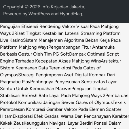
Copyright © 2026
Info Kejadian Jakarta
.
Powered by
WordPress
and
HybridMag
.
Pengujian Efisiensi Rendering Vektor Visual Pada Mahjong
Ways 2
Riset Tingkat Kestabilan Latensi Streaming Platform
Live Kasino
Sistem Manajemen Algoritma Beban Kerja Pada
Platform Mahjong Ways
Pengembangan Fitur Antarmuka
Berbasis Gestur Oleh Tim PG Soft
Dampak Optimasi Script
Engine Terhadap Kecepatan Akses Mahjong Wins
Arsitektur
Sistem Keamanan Data Terenkripsi Pada Gates of
Olympus
Strategi Pengimporan Aset Digital Kompak Dari
Pragmatic Play
Pentingnya Penyesuaian Sensitivitas Layar
Sentuh Untuk Kemudahan Maxwin
Pengujian Tingkat
Stabilisasi Refresh Rate Layar Pada Mahjong Ways 2
Pembaruan
Protokol Komunikasi Jaringan Server Gates of Olympus
Teknik
Pemrosesan Kompresi Gambar Vektor Pada Elemen Scatter
Hitam
Eksplorasi Efek Gradasi Warna Dan Pencahayaan Karakter
Kakek Zeus
Keunggulan Navigasi Layar Berdiri Ponsel Dalam