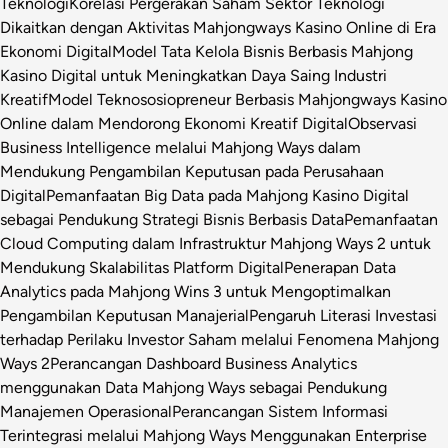
Teknologi
Korelasi Pergerakan Saham Sektor Teknologi
Dikaitkan dengan Aktivitas Mahjongways Kasino Online di Era
Ekonomi Digital
Model Tata Kelola Bisnis Berbasis Mahjong
Kasino Digital untuk Meningkatkan Daya Saing Industri
Kreatif
Model Teknososiopreneur Berbasis Mahjongways Kasino
Online dalam Mendorong Ekonomi Kreatif Digital
Observasi
Business Intelligence melalui Mahjong Ways dalam
Mendukung Pengambilan Keputusan pada Perusahaan
Digital
Pemanfaatan Big Data pada Mahjong Kasino Digital
sebagai Pendukung Strategi Bisnis Berbasis Data
Pemanfaatan
Cloud Computing dalam Infrastruktur Mahjong Ways 2 untuk
Mendukung Skalabilitas Platform Digital
Penerapan Data
Analytics pada Mahjong Wins 3 untuk Mengoptimalkan
Pengambilan Keputusan Manajerial
Pengaruh Literasi Investasi
terhadap Perilaku Investor Saham melalui Fenomena Mahjong
Ways 2
Perancangan Dashboard Business Analytics
menggunakan Data Mahjong Ways sebagai Pendukung
Manajemen Operasional
Perancangan Sistem Informasi
Terintegrasi melalui Mahjong Ways Menggunakan Enterprise