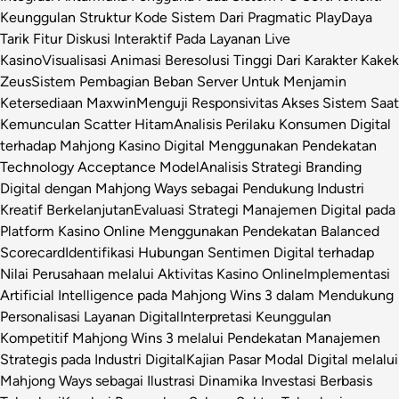
Keunggulan Struktur Kode Sistem Dari Pragmatic Play
Daya
Tarik Fitur Diskusi Interaktif Pada Layanan Live
Kasino
Visualisasi Animasi Beresolusi Tinggi Dari Karakter Kakek
Zeus
Sistem Pembagian Beban Server Untuk Menjamin
Ketersediaan Maxwin
Menguji Responsivitas Akses Sistem Saat
Kemunculan Scatter Hitam
Analisis Perilaku Konsumen Digital
terhadap Mahjong Kasino Digital Menggunakan Pendekatan
Technology Acceptance Model
Analisis Strategi Branding
Digital dengan Mahjong Ways sebagai Pendukung Industri
Kreatif Berkelanjutan
Evaluasi Strategi Manajemen Digital pada
Platform Kasino Online Menggunakan Pendekatan Balanced
Scorecard
Identifikasi Hubungan Sentimen Digital terhadap
Nilai Perusahaan melalui Aktivitas Kasino Online
Implementasi
Artificial Intelligence pada Mahjong Wins 3 dalam Mendukung
Personalisasi Layanan Digital
Interpretasi Keunggulan
Kompetitif Mahjong Wins 3 melalui Pendekatan Manajemen
Strategis pada Industri Digital
Kajian Pasar Modal Digital melalui
Mahjong Ways sebagai Ilustrasi Dinamika Investasi Berbasis