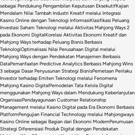
sebagai Pendukung Pengambilan Keputusan Eksekutif
Kajian
Mendalam Nilai Tambah Industri Kreatif melalui Integrasi
Kasino Online dengan Teknologi Informasi
Klasifikasi Peluang
Investasi Saham Teknologi melalui Aktivitas Mahjong Ways 2
pada Ekonomi Digital
Korelasi Aktivitas Ekonomi Kreatif dan
Mahjong Ways terhadap Peluang Bisnis Berbasis
Teknologi
Optimalisasi Nilai Perusahaan Digital melalui
Mahjong Ways dengan Pendekatan Manajemen Berbasis
Data
Pemanfaatan Predictive Analytics Berbasis Mahjong Wins
3 sebagai Dasar Penyusunan Strategi Bisnis
Pemetaan Perilaku
Investor terhadap Emiten Teknologi melalui Fenomena
Mahjong Kasino Digital
Pemodelan Tata Kelola Digital
menggunakan Mahjong Ways dalam Mendukung Keberlanjutan
Organisasi
Pendayagunaan Customer Relationship
Management melalui Kasino Digital pada Era Ekonomi Berbasis
Platform
Pengujian Financial Technology melalui Mahjongways
Kasino Online sebagai Bagian dari Ekonomi Modern
Perumusan
Strategi Diferensiasi Produk Digital dengan Pendekatan