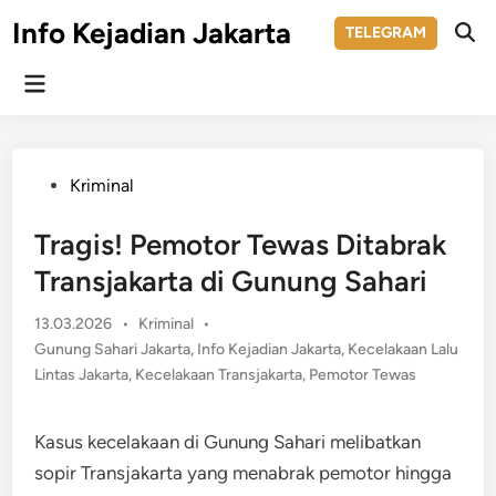
Skip
Info Kejadian Jakarta
TELEGRAM
to
Ope
Sear
content
Main
Menu
Posted
Kriminal
in
Tragis! Pemotor Tewas Ditabrak
Transjakarta di Gunung Sahari
Posted
13.03.2026
•
Kriminal
•
in
Gunung Sahari Jakarta
,
Info Kejadian Jakarta
,
Kecelakaan Lalu
Lintas Jakarta
,
Kecelakaan Transjakarta
,
Pemotor Tewas
Kasus kecelakaan di Gunung Sahari melibatkan
sopir Transjakarta yang menabrak pemotor hingga