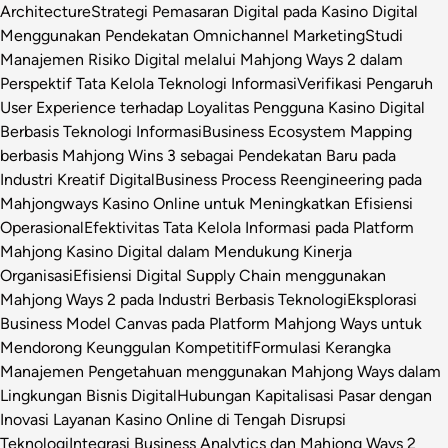
Architecture
Strategi Pemasaran Digital pada Kasino Digital
Menggunakan Pendekatan Omnichannel Marketing
Studi
Manajemen Risiko Digital melalui Mahjong Ways 2 dalam
Perspektif Tata Kelola Teknologi Informasi
Verifikasi Pengaruh
User Experience terhadap Loyalitas Pengguna Kasino Digital
Berbasis Teknologi Informasi
Business Ecosystem Mapping
berbasis Mahjong Wins 3 sebagai Pendekatan Baru pada
Industri Kreatif Digital
Business Process Reengineering pada
Mahjongways Kasino Online untuk Meningkatkan Efisiensi
Operasional
Efektivitas Tata Kelola Informasi pada Platform
Mahjong Kasino Digital dalam Mendukung Kinerja
Organisasi
Efisiensi Digital Supply Chain menggunakan
Mahjong Ways 2 pada Industri Berbasis Teknologi
Eksplorasi
Business Model Canvas pada Platform Mahjong Ways untuk
Mendorong Keunggulan Kompetitif
Formulasi Kerangka
Manajemen Pengetahuan menggunakan Mahjong Ways dalam
Lingkungan Bisnis Digital
Hubungan Kapitalisasi Pasar dengan
Inovasi Layanan Kasino Online di Tengah Disrupsi
Teknologi
Integrasi Business Analytics dan Mahjong Ways 2