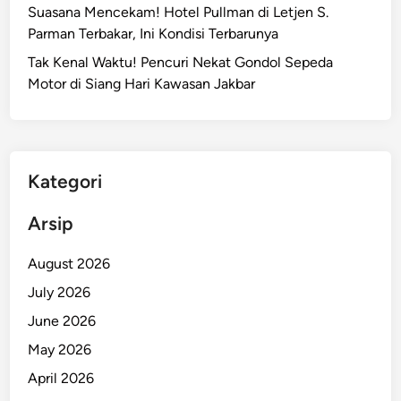
r
Suasana Mencekam! Hotel Pullman di Letjen S.
I
o
Parman Terbakar, Ini Kondisi Terbarunya
n
r
i
Tak Kenal Waktu! Pencuri Nekat Gondol Sepeda
i
Motor di Siang Hari Kawasan Jakbar
s
k
e
P
e
Kategori
n
u
Arsip
m
p
August 2026
a
July 2026
n
June 2026
g
T
May 2026
r
April 2026
a