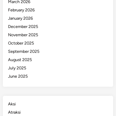
March 2026
n
s
February 2026
J
January 2026
a
December 2025
k
a
November 2025
r
October 2025
t
September 2025
a
A
August 2025
k
July 2025
h
June 2025
i
r
n
y
a
Aksi
M
Atraksi
i