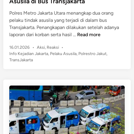
Asusila di Bus Transjakarta
T
d
i
e
Polres Metro Jakarta Utara menangkap dua orang
i
d
r
pelaku tindak asusila yang terjadi di dalam bus
n
o
a
Transjakarta. Penangkapan dilakukan setelah adanya
r
n
P
laporan dari korban serta hasil …
Read more
B
c
o
R
a
P
16.01.2026
•
Aksi
,
Reaksi
•
l
T
m
o
Info Kejadian Jakarta
,
Pelaku Asusila
,
Polrestro Jakut
,
r
s
H
TransJakarta
e
t
u
s
e
k
t
d
u
r
i
m
n
o
a
J
n
a
1
k
T
u
a
t
h