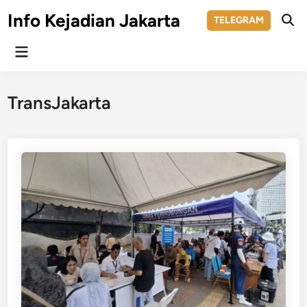
Skip
Info Kejadian Jakarta
TELEGRAM
to
Ope
Sear
content
Main
Menu
TransJakarta