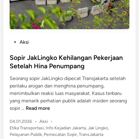
T
u
a
n
n
B
g
u
k
i
a
P
Aksi
p
o
2
s
Sopir JakLingko Kehilangan Pekerjaan
P
t
Setelah Hina Penumpang
e
e
l
Seorang sopir JakLingko dipecat Transjakarta setelah
d
a
perilaku arogan dan menghina penumpang,
i
k
menimbulkan reaksi luas masyarakat. Kasus terbaru
n
u
yang menarik perhatian publik adalah insiden seorang
A
S
sopir …
Read more
s
o
u
P
04.01.2026
•
Aksi
•
p
s
o
Etika Transportasi
,
Info Kejadian Jakarta
,
Jak Lingko
,
i
s
i
Pelayanan Publik
,
Pemecatan Sopir
,
TransJakarta
r