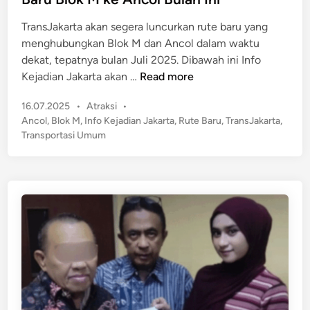
n
e
P
TransJakarta akan segera luncurkan rute baru yang
d
e
menghubungkan Blok M dan Ancol dalam waktu
i
k
dekat, tepatnya bulan Juli 2025. Dibawah ini Info
n
e
T
Kejadian Jakarta akan …
Read more
r
r
j
P
16.07.2025
•
Atraksi
•
a
a
o
Ancol
,
Blok M
,
Info Kejadian Jakarta
,
Rute Baru
,
TransJakarta
,
n
s
a
Transportasi Umum
s
t
n
J
e
S
a
d
e
k
i
t
n
a
e
r
l
t
a
a
h
S
H
e
i
g