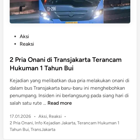
i
k
T
a
r
r
a
t
n
P
Aksi
a
s
o
Reaksi
d
j
s
i
a
t
2 Pria Onani di Transjakarta Terancam
C
k
e
F
Hukuman 1 Tahun Bui
a
d
D
r
Kejadian yang melibatkan dua pria melakukan onani di
i
,
t
dalam bus Transjakarta baru-baru ini menghebohkan
n
I
a
penumpang. Insiden ini berlangsung pada siang hari di
n
S
2
salah satu rute …
Read more
i
e
P
L
l
P
17.01.2026
•
Aksi
,
Reaksi
•
r
o
a
o
2 Pria Onani
,
Info Kejadian Jakarta
,
Terancam Hukuman 1
i
k
s
m
Tahun Bui
,
TransJakarta
a
a
t
a