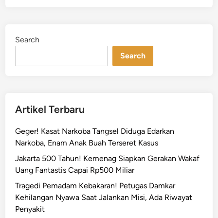
t
r
!
e
u
K
d
B
a
i
l
Search
n
k
o
e
Search
k
k
M
y
k
a
e
n
Artikel Terbaru
A
g
n
T
Geger! Kasat Narkoba Tangsel Diduga Edarkan
c
e
Narkoba, Enam Anak Buah Terseret Kasus
o
r
l
Jakarta 500 Tahun! Kemenag Siapkan Gerakan Wakaf
i
B
Uang Fantastis Capai Rp500 Miliar
a
u
k
Tragedi Pemadam Kebakaran! Petugas Damkar
l
T
Kehilangan Nyawa Saat Jalankan Misi, Ada Riwayat
a
e
Penyakit
n