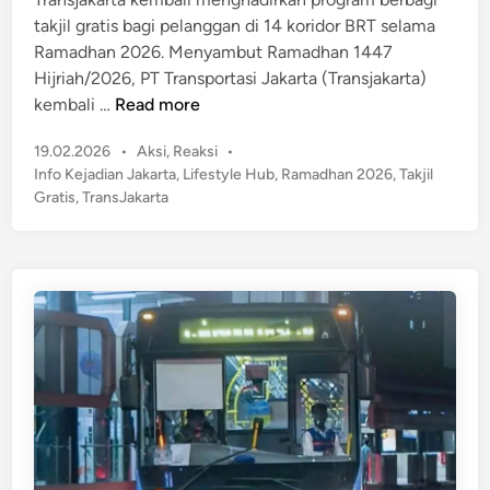
i
n
takjil gratis bagi pelanggan di 14 koridor BRT selama
n
K
Ramadhan 2026. Menyambut Ramadhan 1447
a
Hijriah/2026, PT Transportasi Jakarta (Transjakarta)
r
T
kembali …
Read more
t
a
u
P
19.02.2026
•
Aksi
,
Reaksi
•
k
G
o
Info Kejadian Jakarta
,
Lifestyle Hub
,
Ramadhan 2026
,
Takjil
j
s
r
Gratis
,
TransJakarta
i
t
a
l
e
t
G
d
i
r
i
s
n
a
T
t
r
i
a
s
n
D
s
a
j
r
a