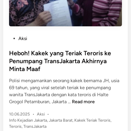
n
e
a
r
P
a
e
L
n
u
P
Aksi
u
n
o
m
c
s
Heboh! Kakek yang Teriak Teroris ke
p
u
t
a
Penumpang TransJakarta Akhirnya
r
e
n
Minta Maaf
k
d
g
a
i
Polisi mengamankan seorang kakek bernama JH, usia
n
n
69 tahun, yang viral setelah teriak ke penumpang
R
wanita TransJakarta dengan kata teroris di Halte
u
H
Grogol Petamburan, Jakarta …
Read more
t
e
e
P
10.06.2025
•
Aksi
•
b
B
o
Info Kejadian Jakarta
,
Jakarta Barat
,
Kakek Teriak Teroris
,
o
a
s
Teroris
,
TransJakarta
h