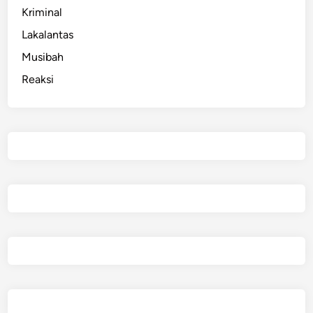
Kriminal
n
t
Lakalantas
a
Musibah
M
Reaksi
a
a
f