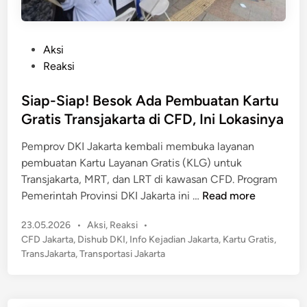
P
Aksi
o
Reaksi
s
t
Siap-Siap! Besok Ada Pembuatan Kartu
e
Gratis Transjakarta di CFD, Ini Lokasinya
d
Pemprov DKI Jakarta kembali membuka layanan
i
pembuatan Kartu Layanan Gratis (KLG) untuk
n
Transjakarta, MRT, dan LRT di kawasan CFD. Program
S
Pemerintah Provinsi DKI Jakarta ini …
Read more
i
P
23.05.2026
•
Aksi
,
Reaksi
•
a
o
CFD Jakarta
,
Dishub DKI
,
Info Kejadian Jakarta
,
Kartu Gratis
,
p
s
TransJakarta
,
Transportasi Jakarta
-
t
S
e
i
d