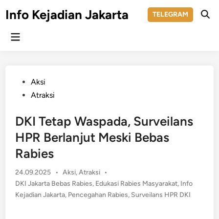
Skip
Info Kejadian Jakarta
TELEGRAM
to
Ope
Sear
content
Main
Menu
Posted
Aksi
in
Atraksi
DKI Tetap Waspada, Surveilans
HPR Berlanjut Meski Bebas
Rabies
Posted
24.09.2025
•
Aksi
,
Atraksi
•
in
DKI Jakarta Bebas Rabies
,
Edukasi Rabies Masyarakat
,
Info
Kejadian Jakarta
,
Pencegahan Rabies
,
Surveilans HPR DKI