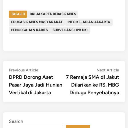
TAGGED
DKI JAKARTA BEBAS RABIES
EDUKASI RABIES MASYARAKAT
INFO KEJADIAN JAKARTA
PENCEGAHAN RABIES
SURVEILANS HPR DKI
Post
Previous
Nex
Previous Article
Next Article
article:
artic
DPRD Dorong Aset
7 Remaja SMA di Jakut
navigation
Pasar Jaya Jadi Hunian
Dilarikan ke RS, MBG
Vertikal di Jakarta
Diduga Penyebabnya
Search