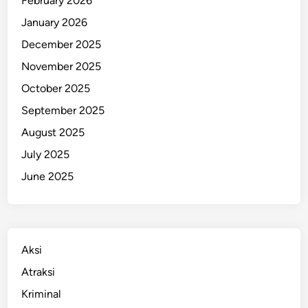
February 2026
b
January 2026
a
December 2025
s
R
November 2025
a
October 2025
b
September 2025
i
e
August 2025
s
July 2025
June 2025
Aksi
Atraksi
Kriminal