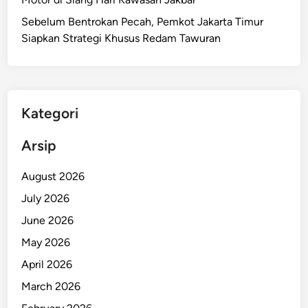
H
Sebelum Bentrokan Pecah, Pemkot Jakarta Timur
P
Siapkan Strategi Khusus Redam Tawuran
R
B
e
r
l
Kategori
a
n
Arsip
j
u
August 2026
t
July 2026
M
June 2026
e
s
May 2026
k
April 2026
i
March 2026
B
e