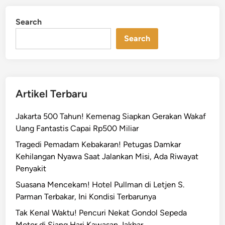
p
d
W
i
Search
n
a
Search
s
p
a
d
a
Artikel Terbaru
,
S
Jakarta 500 Tahun! Kemenag Siapkan Gerakan Wakaf
u
Uang Fantastis Capai Rp500 Miliar
r
Tragedi Pemadam Kebakaran! Petugas Damkar
v
Kehilangan Nyawa Saat Jalankan Misi, Ada Riwayat
e
Penyakit
i
l
Suasana Mencekam! Hotel Pullman di Letjen S.
a
Parman Terbakar, Ini Kondisi Terbarunya
n
Tak Kenal Waktu! Pencuri Nekat Gondol Sepeda
s
Motor di Siang Hari Kawasan Jakbar