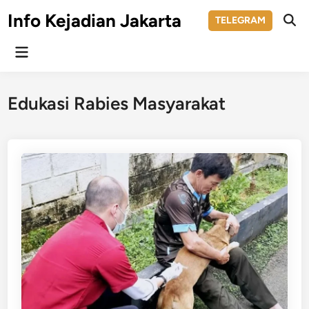
Skip
Info Kejadian Jakarta
TELEGRAM
to
Ope
Sear
content
Main
Menu
Edukasi Rabies Masyarakat