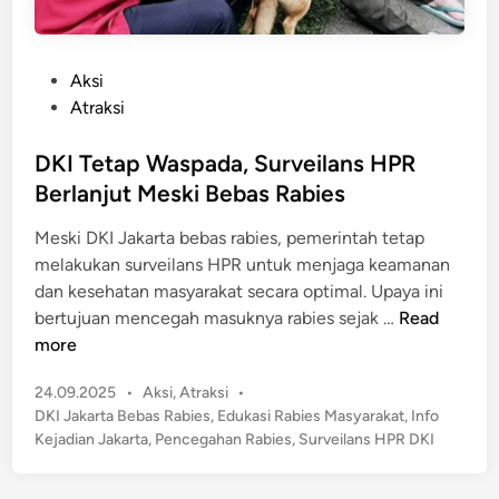
P
Aksi
o
Atraksi
s
t
DKI Tetap Waspada, Surveilans HPR
e
Berlanjut Meski Bebas Rabies
d
Meski DKI Jakarta bebas rabies, pemerintah tetap
i
melakukan surveilans HPR untuk menjaga keamanan
n
dan kesehatan masyarakat secara optimal. Upaya ini
D
bertujuan mencegah masuknya rabies sejak …
Read
K
more
I
P
24.09.2025
•
Aksi
,
Atraksi
•
T
o
DKI Jakarta Bebas Rabies
,
Edukasi Rabies Masyarakat
,
Info
e
s
Kejadian Jakarta
,
Pencegahan Rabies
,
Surveilans HPR DKI
t
t
a
e