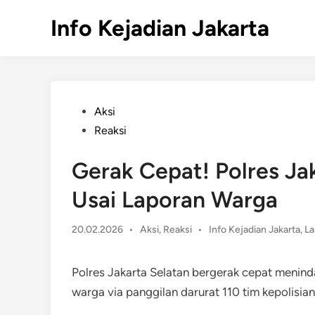
Skip
Info Kejadian Jakarta
to
content
Posted
Aksi
in
Reaksi
Gerak Cepat! Polres Jak
Usai Laporan Warga
Posted
20.02.2026
•
Aksi
,
Reaksi
•
Info Kejadian Jakarta
,
La
in
Polres Jakarta Selatan bergerak cepat menind
warga via panggilan darurat 110 tim kepolisia