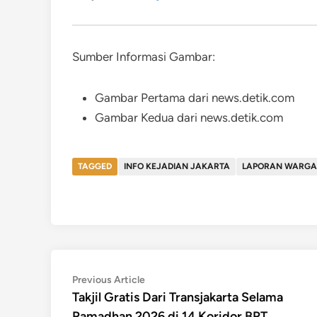
Sumber Informasi Gambar:
Gambar Pertama dari news.detik.com
Gambar Kedua dari news.detik.com
TAGGED
INFO KEJADIAN JAKARTA
LAPORAN WARGA 
Post
Previous
Previous Article
article:
Takjil Gratis Dari Transjakarta Selama
navigation
Ramadhan 2026 di 14 Koridor BRT