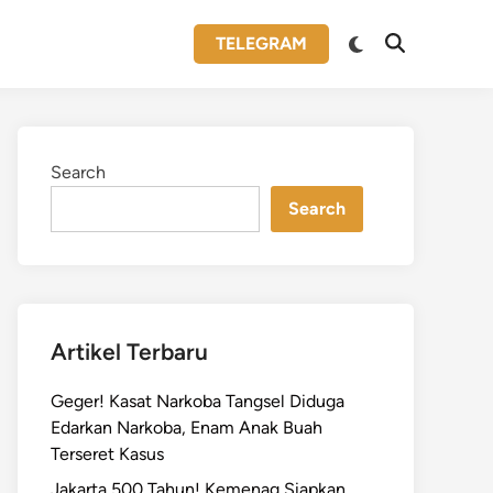
Switch
TELEGRAM
Open
to
Search
dark
mode
Search
Search
Artikel Terbaru
Geger! Kasat Narkoba Tangsel Diduga
Edarkan Narkoba, Enam Anak Buah
Terseret Kasus
Jakarta 500 Tahun! Kemenag Siapkan