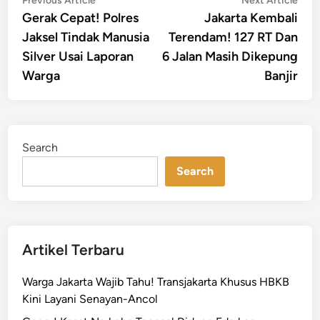
Post
Previous Article
Next Article
article:
artic
Gerak Cepat! Polres
Jakarta Kembali
navigation
Jaksel Tindak Manusia
Terendam! 127 RT Dan
Silver Usai Laporan
6 Jalan Masih Dikepung
Warga
Banjir
Search
Search
Artikel Terbaru
Warga Jakarta Wajib Tahu! Transjakarta Khusus HBKB
Kini Layani Senayan-Ancol