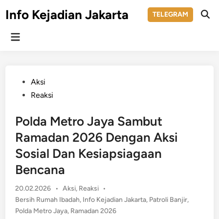
Skip
Info Kejadian Jakarta
TELEGRAM
to
Ope
Sear
content
Main
Menu
Posted
Aksi
in
Reaksi
Polda Metro Jaya Sambut
Ramadan 2026 Dengan Aksi
Sosial Dan Kesiapsiagaan
Bencana
Posted
20.02.2026
•
Aksi
,
Reaksi
•
in
Bersih Rumah Ibadah
,
Info Kejadian Jakarta
,
Patroli Banjir
,
Polda Metro Jaya
,
Ramadan 2026