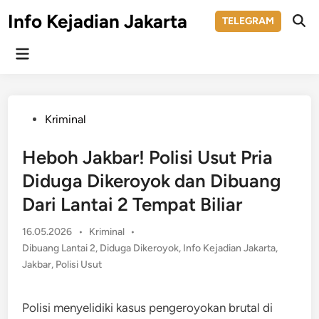
Skip
Info Kejadian Jakarta
TELEGRAM
to
Ope
Sear
content
Main
Menu
Posted
Kriminal
in
Heboh Jakbar! Polisi Usut Pria
Diduga Dikeroyok dan Dibuang
Dari Lantai 2 Tempat Biliar
Posted
16.05.2026
•
Kriminal
•
in
Dibuang Lantai 2
,
Diduga Dikeroyok
,
Info Kejadian Jakarta
,
Jakbar
,
Polisi Usut
Polisi menyelidiki kasus pengeroyokan brutal di