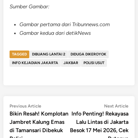
Sumber Gambar:
Gambar pertama dari Tribunnews.com
Gambar kedua dari detikNews
TAGGED
DIBUANG LANTAI 2
DIDUGA DIKEROYOK
INFO KEJADIAN JAKARTA
JAKBAR
POLISI USUT
Post
Previous
Nex
Previous Article
Next Article
article:
artic
Bikin Resah! Komplotan
Info Penting! Rekayasa
navigation
Jambret Kalung Emas
Lalu Lintas di Jakarta
di Tamansari Dibekuk
Besok 17 Mei 2026, Cek