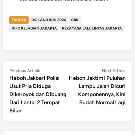
TAGGED
DIGILAND RUN 2026
GBK
INFO KEJADIAN JAKARTA
REKAYASA LALU LINTAS JAKARTA
Post
Previous
Nex
Previous Article
Next Article
article:
artic
Heboh Jakbar! Polisi
Heboh Jaktim! Puluhan
navigation
Usut Pria Diduga
Lampu Jalan Dicuri
Dikeroyok dan Dibuang
Komponennya, Kini
Dari Lantai 2 Tempat
Sudah Normal Lagi
Biliar