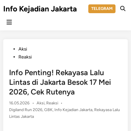
Skip
Info Kejadian Jakarta
TELEGRAM
to
Ope
Sear
content
Main
Menu
Posted
Aksi
in
Reaksi
Info Penting! Rekayasa Lalu
Lintas di Jakarta Besok 17 Mei
2026, Cek Rutenya
Posted
16.05.2026
•
Aksi
,
Reaksi
•
in
Digiland Run 2026
,
GBK
,
Info Kejadian Jakarta
,
Rekayasa Lalu
Lintas Jakarta