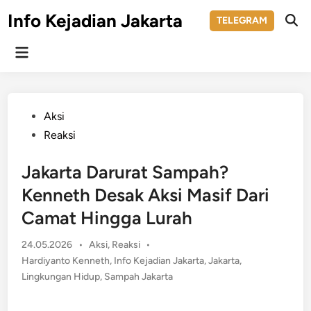
Skip
Info Kejadian Jakarta
TELEGRAM
to
Ope
Sear
content
Main
Menu
Posted
Aksi
in
Reaksi
Jakarta Darurat Sampah?
Kenneth Desak Aksi Masif Dari
Camat Hingga Lurah
Posted
24.05.2026
•
Aksi
,
Reaksi
•
in
Hardiyanto Kenneth
,
Info Kejadian Jakarta
,
Jakarta
,
Lingkungan Hidup
,
Sampah Jakarta