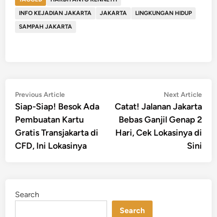
INFO KEJADIAN JAKARTA
JAKARTA
LINGKUNGAN HIDUP
SAMPAH JAKARTA
Post
Previous
Nex
Previous Article
Next Article
article:
artic
Siap-Siap! Besok Ada
Catat! Jalanan Jakarta
navigation
Pembuatan Kartu
Bebas Ganjil Genap 2
Gratis Transjakarta di
Hari, Cek Lokasinya di
CFD, Ini Lokasinya
Sini
Search
Search