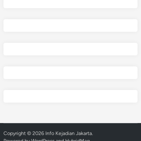
Copyright © 2026
Info Kejadian Jakarta
.
Powered by
WordPress
and
HybridMag
.