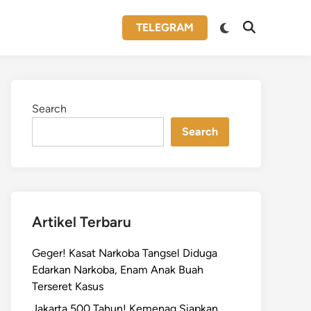
Switch
TELEGRAM
Open
to
Search
dark
mode
Search
Search
Artikel Terbaru
Geger! Kasat Narkoba Tangsel Diduga
Edarkan Narkoba, Enam Anak Buah
Terseret Kasus
Jakarta 500 Tahun! Kemenag Siapkan