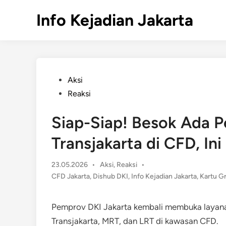
Skip
Info Kejadian Jakarta
to
content
Posted
Aksi
in
Reaksi
Siap-Siap! Besok Ada P
Transjakarta di CFD, Ini
Posted
23.05.2026
•
Aksi
,
Reaksi
•
in
CFD Jakarta
,
Dishub DKI
,
Info Kejadian Jakarta
,
Kartu Gr
Pemprov DKI Jakarta kembali membuka layana
Transjakarta, MRT, dan LRT di kawasan CFD.