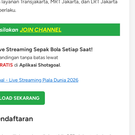
layanan Transjakarta, MRT Jakarta, dan LRT Jakarta
berlaku.
silakan
JOIN CHANNEL
e Streaming Sepak Bola Setiap Saat!
ndingan tanpa batas lewat
RATIS
di
Aplikasi Shotsgoal
.
OAD SEKARANG
endaftaran