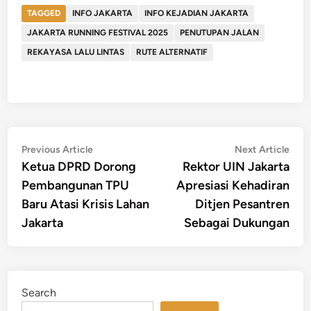
TAGGED
INFO JAKARTA
INFO KEJADIAN JAKARTA
JAKARTA RUNNING FESTIVAL 2025
PENUTUPAN JALAN
REKAYASA LALU LINTAS
RUTE ALTERNATIF
Post
Previous
Nex
Previous Article
Next Article
article:
artic
Ketua DPRD Dorong
Rektor UIN Jakarta
navigation
Pembangunan TPU
Apresiasi Kehadiran
Baru Atasi Krisis Lahan
Ditjen Pesantren
Jakarta
Sebagai Dukungan
Search