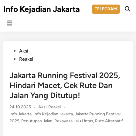
Skip
Info Kejadian Jakarta
TELEGRAM
to
Ope
Sear
content
Main
Menu
Posted
Aksi
in
Reaksi
Jakarta Running Festival 2025,
Hindari Macet, Cek Rute Dan
Jalan Yang Ditutup!
Posted
24.10.2025
•
Aksi
,
Reaksi
•
in
Info Jakarta
,
Info Kejadian Jakarta
,
Jakarta Running Festival
2025
,
Penutupan Jalan
,
Rekayasa Lalu Lintas
,
Rute Alternatif