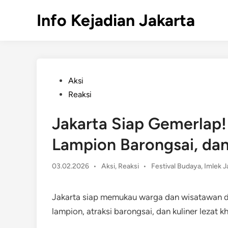
Skip
Info Kejadian Jakarta
to
content
Posted
Aksi
in
Reaksi
Jakarta Siap Gemerlap!
Lampion Barongsai, dan
Posted
03.02.2026
•
Aksi
,
Reaksi
•
Festival Budaya
,
Imlek J
in
Jakarta siap memukau warga dan wisatawan d
lampion, atraksi barongsai, dan kuliner lezat 