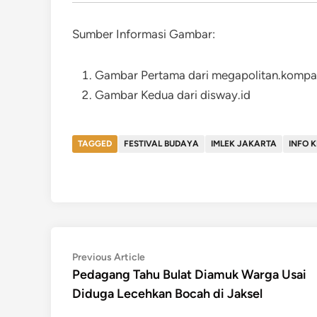
Sumber Informasi Gambar:
Gambar Pertama dari megapolitan.komp
Gambar Kedua dari disway.id
TAGGED
FESTIVAL BUDAYA
IMLEK JAKARTA
INFO 
Post
Previous
Previous Article
article:
Pedagang Tahu Bulat Diamuk Warga Usai
navigation
Diduga Lecehkan Bocah di Jaksel