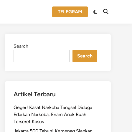
Switch
TELEGRAM
Open
to
Search
dark
mode
Search
Search
Artikel Terbaru
Geger! Kasat Narkoba Tangsel Diduga
Edarkan Narkoba, Enam Anak Buah
Terseret Kasus
Jakarta 500 Tahun! Kemenag Siapkan