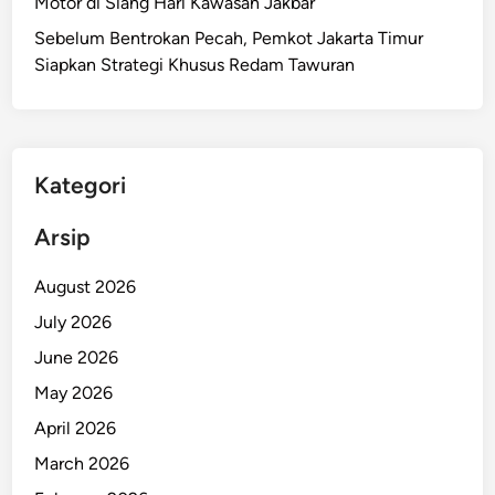
Motor di Siang Hari Kawasan Jakbar
T
Sebelum Bentrokan Pecah, Pemkot Jakarta Timur
a
Siapkan Strategi Khusus Redam Tawuran
h
u
n
I
n
Kategori
i
P
Arsip
e
n
August 2026
u
July 2026
h
June 2026
L
a
May 2026
m
April 2026
p
March 2026
i
o