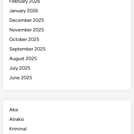
February 2026
n
January 2026
B
December 2025
a
r
November 2025
o
October 2025
n
September 2025
g
s
August 2025
a
July 2025
i
June 2025
,
d
a
n
K
Aksi
u
Atraksi
l
Kriminal
i