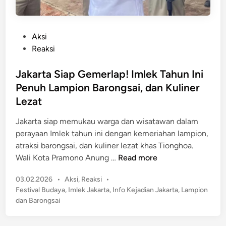
P
Aksi
o
Reaksi
s
t
Jakarta Siap Gemerlap! Imlek Tahun Ini
e
Penuh Lampion Barongsai, dan Kuliner
d
Lezat
i
n
Jakarta siap memukau warga dan wisatawan dalam
perayaan Imlek tahun ini dengan kemeriahan lampion,
atraksi barongsai, dan kuliner lezat khas Tionghoa.
J
Wali Kota Pramono Anung …
Read more
a
P
03.02.2026
•
Aksi
,
Reaksi
•
k
o
Festival Budaya
,
Imlek Jakarta
,
Info Kejadian Jakarta
,
Lampion
a
s
dan Barongsai
r
t
t
e