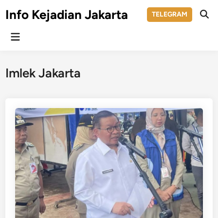
Skip
Info Kejadian Jakarta
TELEGRAM
to
Ope
Sear
content
Main
Menu
Imlek Jakarta