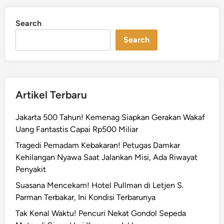
a
d
S
i
Search
n
i
a
Search
p
G
e
m
Artikel Terbaru
e
r
Jakarta 500 Tahun! Kemenag Siapkan Gerakan Wakaf
l
Uang Fantastis Capai Rp500 Miliar
a
Tragedi Pemadam Kebakaran! Petugas Damkar
p
Kehilangan Nyawa Saat Jalankan Misi, Ada Riwayat
!
Penyakit
I
m
Suasana Mencekam! Hotel Pullman di Letjen S.
l
Parman Terbakar, Ini Kondisi Terbarunya
e
Tak Kenal Waktu! Pencuri Nekat Gondol Sepeda
k