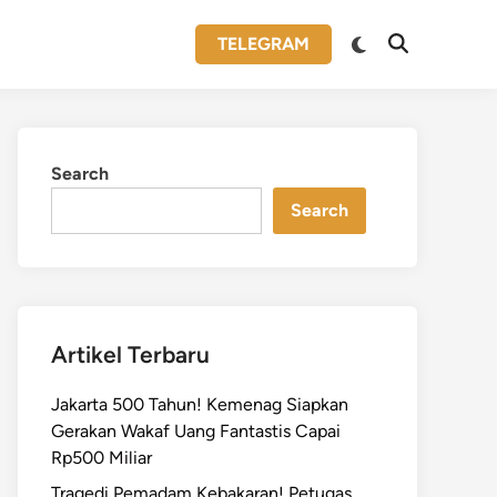
Switch
TELEGRAM
Open
to
Search
dark
mode
Search
Search
Artikel Terbaru
Jakarta 500 Tahun! Kemenag Siapkan
Gerakan Wakaf Uang Fantastis Capai
Rp500 Miliar
Tragedi Pemadam Kebakaran! Petugas