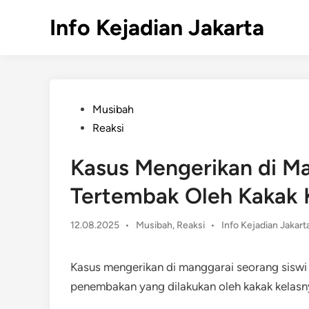
Skip
Info Kejadian Jakarta
to
content
Posted
Musibah
in
Reaksi
Kasus Mengerikan di Ma
Tertembak Oleh Kakak 
Posted
12.08.2025
•
Musibah
,
Reaksi
•
Info Kejadian Jakart
in
Kasus mengerikan di manggarai seorang siswi
penembakan yang dilakukan oleh kakak kelas