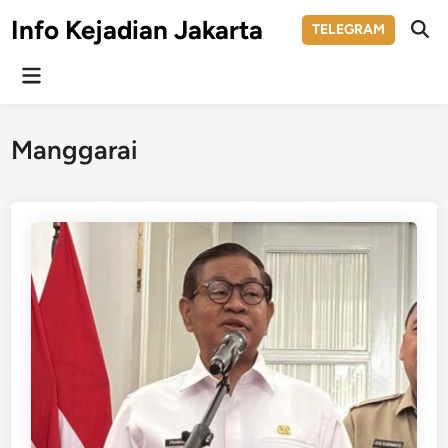
Skip
Info Kejadian Jakarta
TELEGRAM
to
Ope
Sear
content
Main
Menu
Manggarai