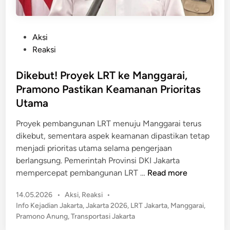
P
Aksi
o
Reaksi
s
t
Dikebut! Proyek LRT ke Manggarai,
e
Pramono Pastikan Keamanan Prioritas
d
Utama
i
n
Proyek pembangunan LRT menuju Manggarai terus
dikebut, sementara aspek keamanan dipastikan tetap
menjadi prioritas utama selama pengerjaan
berlangsung. Pemerintah Provinsi DKI Jakarta
D
mempercepat pembangunan LRT …
Read more
i
P
14.05.2026
•
Aksi
,
Reaksi
•
k
o
Info Kejadian Jakarta
,
Jakarta 2026
,
LRT Jakarta
,
Manggarai
,
e
s
Pramono Anung
,
Transportasi Jakarta
b
t