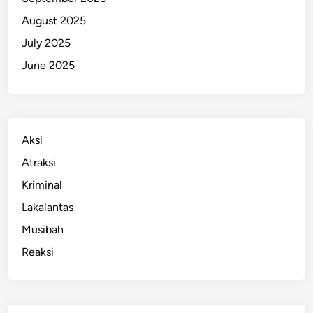
k
K
August 2025
e
July 2025
l
June 2025
a
s
Aksi
Atraksi
Kriminal
Lakalantas
Musibah
Reaksi