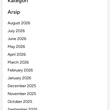
Kategori
U
D
t
T
Arsip
a
e
m
r
August 2026
a
t
July 2026
e
June 2026
m
b
May 2026
a
April 2026
k
March 2026
O
l
February 2026
e
January 2026
h
December 2025
K
a
November 2025
k
October 2025
a
September 2025