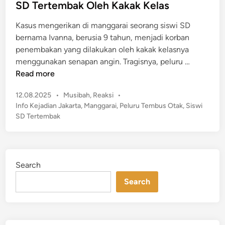
e
SD Tertembak Oleh Kakak Kelas
a
d
r
Kasus mengerikan di manggarai seorang siswi SD
i
a
bernama Ivanna, berusia 9 tahun, menjadi korban
n
i
penembakan yang dilakukan oleh kakak kelasnya
,
K
menggunakan senapan angin. Tragisnya, peluru …
P
a
Read more
r
s
a
P
12.08.2025
•
Musibah
,
Reaksi
•
u
m
o
Info Kejadian Jakarta
,
Manggarai
,
Peluru Tembus Otak
,
Siswi
s
s
o
SD Tertembak
M
t
n
e
e
o
n
d
P
g
i
a
Search
n
e
s
Search
r
t
i
i
k
k
a
a