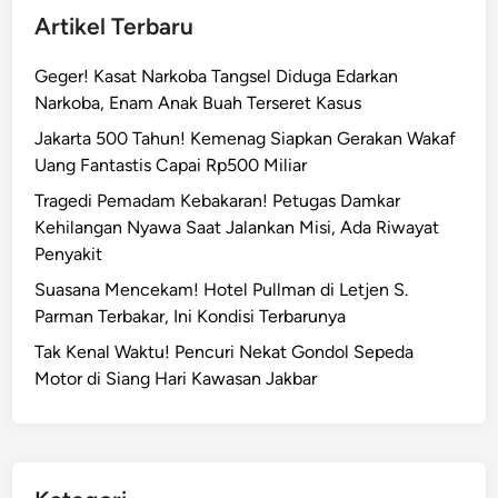
n
Artikel Terbaru
n
d
K
i
Geger! Kasat Narkoba Tangsel Diduga Edarkan
e
M
Narkoba, Enam Anak Buah Terseret Kasus
a
a
m
Jakarta 500 Tahun! Kemenag Siapkan Gerakan Wakaf
n
a
Uang Fantastis Capai Rp500 Miliar
g
n
g
Tragedi Pemadam Kebakaran! Petugas Damkar
a
a
Kehilangan Nyawa Saat Jalankan Misi, Ada Riwayat
n
r
Penyakit
P
a
Suasana Mencekam! Hotel Pullman di Letjen S.
r
i
Parman Terbakar, Ini Kondisi Terbarunya
i
,
o
Tak Kenal Waktu! Pencuri Nekat Gondol Sepeda
S
r
Motor di Siang Hari Kawasan Jakbar
i
i
s
t
w
a
i
s
S