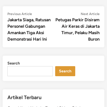
Post
Previous
Nex
Previous Article
Next Article
article:
artic
Jakarta Siaga, Ratusan
Petugas Parkir Disiram
navigation
Personel Gabungan
Air Keras di Jakarta
Amankan Tiga Aksi
Timur, Pelaku Masih
Demonstrasi Hari Ini
Buron
Search
Search
Artikel Terbaru