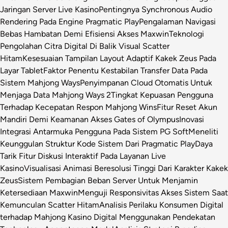
Jaringan Server Live Kasino
Pentingnya Synchronous Audio
Rendering Pada Engine Pragmatic Play
Pengalaman Navigasi
Bebas Hambatan Demi Efisiensi Akses Maxwin
Teknologi
Pengolahan Citra Digital Di Balik Visual Scatter
Hitam
Kesesuaian Tampilan Layout Adaptif Kakek Zeus Pada
Layar Tablet
Faktor Penentu Kestabilan Transfer Data Pada
Sistem Mahjong Ways
Penyimpanan Cloud Otomatis Untuk
Menjaga Data Mahjong Ways 2
Tingkat Kepuasan Pengguna
Terhadap Kecepatan Respon Mahjong Wins
Fitur Reset Akun
Mandiri Demi Keamanan Akses Gates of Olympus
Inovasi
Integrasi Antarmuka Pengguna Pada Sistem PG Soft
Meneliti
Keunggulan Struktur Kode Sistem Dari Pragmatic Play
Daya
Tarik Fitur Diskusi Interaktif Pada Layanan Live
Kasino
Visualisasi Animasi Beresolusi Tinggi Dari Karakter Kakek
Zeus
Sistem Pembagian Beban Server Untuk Menjamin
Ketersediaan Maxwin
Menguji Responsivitas Akses Sistem Saat
Kemunculan Scatter Hitam
Analisis Perilaku Konsumen Digital
terhadap Mahjong Kasino Digital Menggunakan Pendekatan