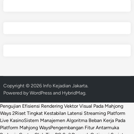
Copyright © 2026
Info Kejadian Jakarta
.
Powered by
WordPress
and
HybridMag
.
Pengujian Efisiensi Rendering Vektor Visual Pada Mahjong
Ways 2
Riset Tingkat Kestabilan Latensi Streaming Platform
Live Kasino
Sistem Manajemen Algoritma Beban Kerja Pada
Platform Mahjong Ways
Pengembangan Fitur Antarmuka