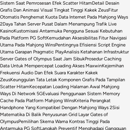
Sistem Saat Pemrosesan Efek Scatter Hitam
Detail Desain
Grafis Dan Animasi Visual Tingkat Tinggi Kakek Zeus
Fitur
Otomatis Penghemat Kuota Data Internet Pada Mahjong Ways
2
Daya Tahan Server Pusat Dalam Menampung Trafik Live
Kasino
Kustomisasi Antarmuka Pengguna Sesuai Kebutuhan
Pada Platform PG Soft
Kemudahan Aksesibilitas Fitur Navigasi
Utama Pada Mahjong Wins
Pentingnya Efisiensi Script Engine
Utama Garapan Pragmatic Play
Analisis Ketahanan Infrastruktur
Server Gates of Olympus Saat Jam Sibuk
Prosedur Caching
Data Untuk Mempercepat Loading Akses Maxwin
Kejernihan
Frekuensi Audio Dan Efek Suara Karakter Kakek
Zeus
Keunggulan Tata Letak Komponen Grafis Pada Tampilan
Scatter Hitam
Kecepatan Loading Halaman Awal Mahjong
Ways Di Network 5G
Evaluasi Penggunaan Sistem Memory
Cache Pada Platform Mahjong Wins
Kriteria Perangkat
Handphone Yang Kompatibel Dengan Mahjong Ways 2
Sisi
Matematika Di Balik Penyusunan Grid Layar Gates of
Olympus
Pemilihan Skema Warna Kontras Tinggi Pada
Antarmuka PG Soft
Langkah Preventif Menghadapi Gangguan