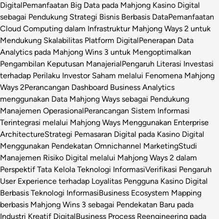
Digital
Pemanfaatan Big Data pada Mahjong Kasino Digital
sebagai Pendukung Strategi Bisnis Berbasis Data
Pemanfaatan
Cloud Computing dalam Infrastruktur Mahjong Ways 2 untuk
Mendukung Skalabilitas Platform Digital
Penerapan Data
Analytics pada Mahjong Wins 3 untuk Mengoptimalkan
Pengambilan Keputusan Manajerial
Pengaruh Literasi Investasi
terhadap Perilaku Investor Saham melalui Fenomena Mahjong
Ways 2
Perancangan Dashboard Business Analytics
menggunakan Data Mahjong Ways sebagai Pendukung
Manajemen Operasional
Perancangan Sistem Informasi
Terintegrasi melalui Mahjong Ways Menggunakan Enterprise
Architecture
Strategi Pemasaran Digital pada Kasino Digital
Menggunakan Pendekatan Omnichannel Marketing
Studi
Manajemen Risiko Digital melalui Mahjong Ways 2 dalam
Perspektif Tata Kelola Teknologi Informasi
Verifikasi Pengaruh
User Experience terhadap Loyalitas Pengguna Kasino Digital
Berbasis Teknologi Informasi
Business Ecosystem Mapping
berbasis Mahjong Wins 3 sebagai Pendekatan Baru pada
Industri Kreatif Digital
Business Process Reengineering pada