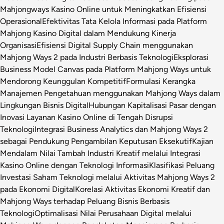
Mahjongways Kasino Online untuk Meningkatkan Efisiensi
Operasional
Efektivitas Tata Kelola Informasi pada Platform
Mahjong Kasino Digital dalam Mendukung Kinerja
Organisasi
Efisiensi Digital Supply Chain menggunakan
Mahjong Ways 2 pada Industri Berbasis Teknologi
Eksplorasi
Business Model Canvas pada Platform Mahjong Ways untuk
Mendorong Keunggulan Kompetitif
Formulasi Kerangka
Manajemen Pengetahuan menggunakan Mahjong Ways dalam
Lingkungan Bisnis Digital
Hubungan Kapitalisasi Pasar dengan
Inovasi Layanan Kasino Online di Tengah Disrupsi
Teknologi
Integrasi Business Analytics dan Mahjong Ways 2
sebagai Pendukung Pengambilan Keputusan Eksekutif
Kajian
Mendalam Nilai Tambah Industri Kreatif melalui Integrasi
Kasino Online dengan Teknologi Informasi
Klasifikasi Peluang
Investasi Saham Teknologi melalui Aktivitas Mahjong Ways 2
pada Ekonomi Digital
Korelasi Aktivitas Ekonomi Kreatif dan
Mahjong Ways terhadap Peluang Bisnis Berbasis
Teknologi
Optimalisasi Nilai Perusahaan Digital melalui