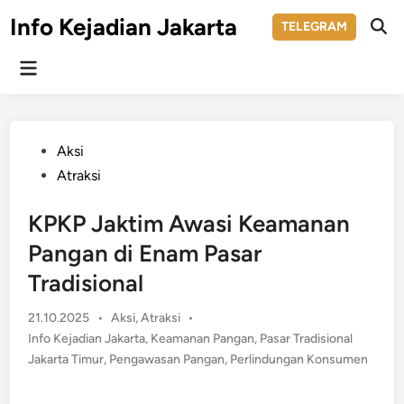
Skip
Info Kejadian Jakarta
TELEGRAM
to
Ope
Sear
content
Main
Menu
Posted
Aksi
in
Atraksi
KPKP Jaktim Awasi Keamanan
Pangan di Enam Pasar
Tradisional
Posted
21.10.2025
•
Aksi
,
Atraksi
•
in
Info Kejadian Jakarta
,
Keamanan Pangan
,
Pasar Tradisional
Jakarta Timur
,
Pengawasan Pangan
,
Perlindungan Konsumen