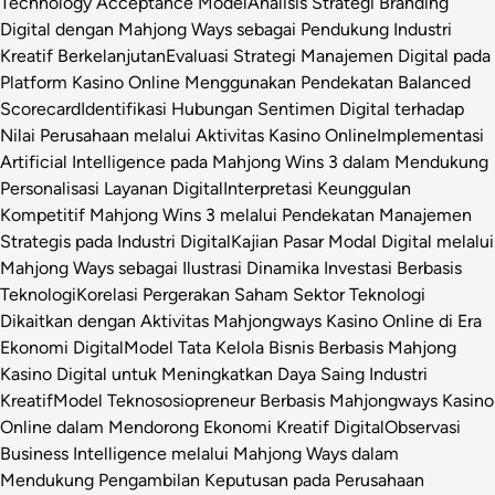
Technology Acceptance Model
Analisis Strategi Branding
Digital dengan Mahjong Ways sebagai Pendukung Industri
Kreatif Berkelanjutan
Evaluasi Strategi Manajemen Digital pada
Platform Kasino Online Menggunakan Pendekatan Balanced
Scorecard
Identifikasi Hubungan Sentimen Digital terhadap
Nilai Perusahaan melalui Aktivitas Kasino Online
Implementasi
Artificial Intelligence pada Mahjong Wins 3 dalam Mendukung
Personalisasi Layanan Digital
Interpretasi Keunggulan
Kompetitif Mahjong Wins 3 melalui Pendekatan Manajemen
Strategis pada Industri Digital
Kajian Pasar Modal Digital melalui
Mahjong Ways sebagai Ilustrasi Dinamika Investasi Berbasis
Teknologi
Korelasi Pergerakan Saham Sektor Teknologi
Dikaitkan dengan Aktivitas Mahjongways Kasino Online di Era
Ekonomi Digital
Model Tata Kelola Bisnis Berbasis Mahjong
Kasino Digital untuk Meningkatkan Daya Saing Industri
Kreatif
Model Teknososiopreneur Berbasis Mahjongways Kasino
Online dalam Mendorong Ekonomi Kreatif Digital
Observasi
Business Intelligence melalui Mahjong Ways dalam
Mendukung Pengambilan Keputusan pada Perusahaan