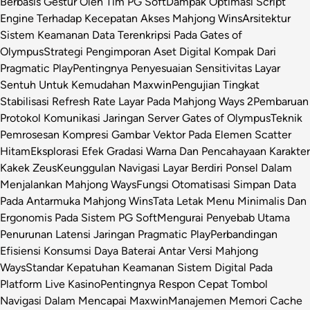
Berbasis Gestur Oleh Tim PG Soft
Dampak Optimasi Script
Engine Terhadap Kecepatan Akses Mahjong Wins
Arsitektur
Sistem Keamanan Data Terenkripsi Pada Gates of
Olympus
Strategi Pengimporan Aset Digital Kompak Dari
Pragmatic Play
Pentingnya Penyesuaian Sensitivitas Layar
Sentuh Untuk Kemudahan Maxwin
Pengujian Tingkat
Stabilisasi Refresh Rate Layar Pada Mahjong Ways 2
Pembaruan
Protokol Komunikasi Jaringan Server Gates of Olympus
Teknik
Pemrosesan Kompresi Gambar Vektor Pada Elemen Scatter
Hitam
Eksplorasi Efek Gradasi Warna Dan Pencahayaan Karakter
Kakek Zeus
Keunggulan Navigasi Layar Berdiri Ponsel Dalam
Menjalankan Mahjong Ways
Fungsi Otomatisasi Simpan Data
Pada Antarmuka Mahjong Wins
Tata Letak Menu Minimalis Dan
Ergonomis Pada Sistem PG Soft
Mengurai Penyebab Utama
Penurunan Latensi Jaringan Pragmatic Play
Perbandingan
Efisiensi Konsumsi Daya Baterai Antar Versi Mahjong
Ways
Standar Kepatuhan Keamanan Sistem Digital Pada
Platform Live Kasino
Pentingnya Respon Cepat Tombol
Navigasi Dalam Mencapai Maxwin
Manajemen Memori Cache