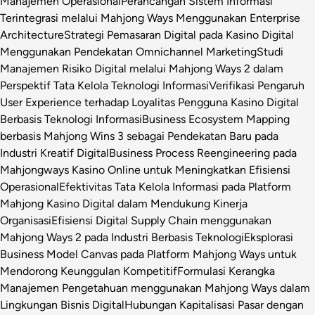
Manajemen Operasional
Perancangan Sistem Informasi
Terintegrasi melalui Mahjong Ways Menggunakan Enterprise
Architecture
Strategi Pemasaran Digital pada Kasino Digital
Menggunakan Pendekatan Omnichannel Marketing
Studi
Manajemen Risiko Digital melalui Mahjong Ways 2 dalam
Perspektif Tata Kelola Teknologi Informasi
Verifikasi Pengaruh
User Experience terhadap Loyalitas Pengguna Kasino Digital
Berbasis Teknologi Informasi
Business Ecosystem Mapping
berbasis Mahjong Wins 3 sebagai Pendekatan Baru pada
Industri Kreatif Digital
Business Process Reengineering pada
Mahjongways Kasino Online untuk Meningkatkan Efisiensi
Operasional
Efektivitas Tata Kelola Informasi pada Platform
Mahjong Kasino Digital dalam Mendukung Kinerja
Organisasi
Efisiensi Digital Supply Chain menggunakan
Mahjong Ways 2 pada Industri Berbasis Teknologi
Eksplorasi
Business Model Canvas pada Platform Mahjong Ways untuk
Mendorong Keunggulan Kompetitif
Formulasi Kerangka
Manajemen Pengetahuan menggunakan Mahjong Ways dalam
Lingkungan Bisnis Digital
Hubungan Kapitalisasi Pasar dengan