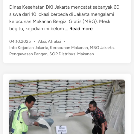
d
g
Dinas Kesehatan DKI Jakarta mencatat sebanyak 60
i
a
siswa dari 10 lokasi berbeda di Jakarta mengalami
n
n
keracunan Makanan Bergizi Gratis (MBG). Meski
d
6
begitu, kejadian ini belum …
Read more
i
0
E
P
04.10.2025
•
Aksi
,
Atraksi
•
S
n
o
Info Kejadian Jakarta
,
Keracunan Makanan
,
MBG Jakarta
,
i
s
a
Pengawasan Pangan
,
SOP Distribusi Makanan
s
t
m
w
e
P
a
d
a
d
i
s
n
i
a
J
r
a
T
k
r
a
a
r
d
t
i