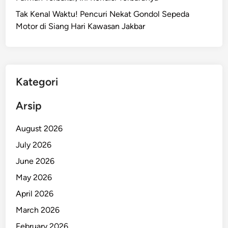
k
r
Tak Kenal Waktu! Pencuri Nekat Gondol Sepeda
a
i
Motor di Siang Hari Kawasan Jakbar
r
t
a
,
A
Kategori
n
c
Arsip
a
m
August 2026
a
July 2026
n
June 2026
S
e
May 2026
r
April 2026
i
March 2026
u
s
February 2026