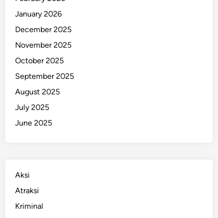
B
January 2026
a
December 2025
g
i
November 2025
K
October 2025
o
September 2025
n
s
August 2025
u
July 2025
m
June 2025
e
n
Aksi
Atraksi
Kriminal