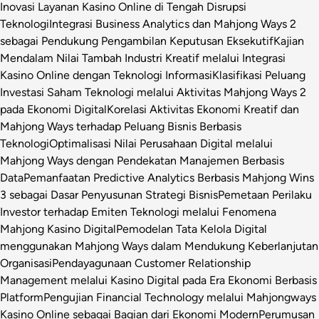
Inovasi Layanan Kasino Online di Tengah Disrupsi
Teknologi
Integrasi Business Analytics dan Mahjong Ways 2
sebagai Pendukung Pengambilan Keputusan Eksekutif
Kajian
Mendalam Nilai Tambah Industri Kreatif melalui Integrasi
Kasino Online dengan Teknologi Informasi
Klasifikasi Peluang
Investasi Saham Teknologi melalui Aktivitas Mahjong Ways 2
pada Ekonomi Digital
Korelasi Aktivitas Ekonomi Kreatif dan
Mahjong Ways terhadap Peluang Bisnis Berbasis
Teknologi
Optimalisasi Nilai Perusahaan Digital melalui
Mahjong Ways dengan Pendekatan Manajemen Berbasis
Data
Pemanfaatan Predictive Analytics Berbasis Mahjong Wins
3 sebagai Dasar Penyusunan Strategi Bisnis
Pemetaan Perilaku
Investor terhadap Emiten Teknologi melalui Fenomena
Mahjong Kasino Digital
Pemodelan Tata Kelola Digital
menggunakan Mahjong Ways dalam Mendukung Keberlanjutan
Organisasi
Pendayagunaan Customer Relationship
Management melalui Kasino Digital pada Era Ekonomi Berbasis
Platform
Pengujian Financial Technology melalui Mahjongways
Kasino Online sebagai Bagian dari Ekonomi Modern
Perumusan