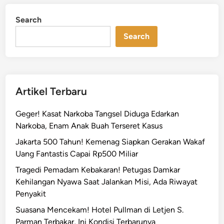
e
d
i
r
i
a
Search
n
a
n
s
Search
P
O
e
p
n
l
y
o
Artikel Terbaru
e
s
b
a
Geger! Kasat Narkoba Tangsel Diduga Edarkan
a
n
Narkoba, Enam Anak Buah Terseret Kasus
b
B
n
Jakarta 500 Tahun! Kemenag Siapkan Gerakan Wakaf
U
y
Uang Fantastis Capai Rp500 Miliar
M
a
D
Tragedi Pemadam Kebakaran! Petugas Damkar
B
d
Kehilangan Nyawa Saat Jalankan Misi, Ada Riwayat
a
i
Penyakit
k
J
Suasana Mencekam! Hotel Pullman di Letjen S.
t
a
Parman Terbakar, Ini Kondisi Terbarunya
e