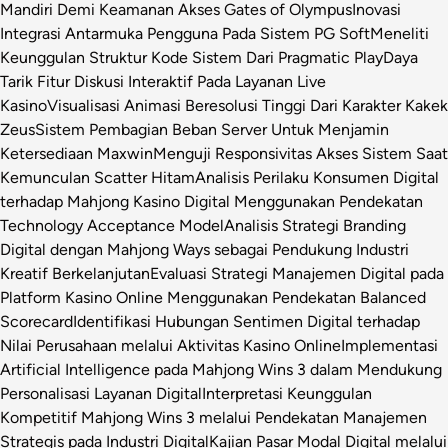
Mandiri Demi Keamanan Akses Gates of Olympus
Inovasi
Integrasi Antarmuka Pengguna Pada Sistem PG Soft
Meneliti
Keunggulan Struktur Kode Sistem Dari Pragmatic Play
Daya
Tarik Fitur Diskusi Interaktif Pada Layanan Live
Kasino
Visualisasi Animasi Beresolusi Tinggi Dari Karakter Kakek
Zeus
Sistem Pembagian Beban Server Untuk Menjamin
Ketersediaan Maxwin
Menguji Responsivitas Akses Sistem Saat
Kemunculan Scatter Hitam
Analisis Perilaku Konsumen Digital
terhadap Mahjong Kasino Digital Menggunakan Pendekatan
Technology Acceptance Model
Analisis Strategi Branding
Digital dengan Mahjong Ways sebagai Pendukung Industri
Kreatif Berkelanjutan
Evaluasi Strategi Manajemen Digital pada
Platform Kasino Online Menggunakan Pendekatan Balanced
Scorecard
Identifikasi Hubungan Sentimen Digital terhadap
Nilai Perusahaan melalui Aktivitas Kasino Online
Implementasi
Artificial Intelligence pada Mahjong Wins 3 dalam Mendukung
Personalisasi Layanan Digital
Interpretasi Keunggulan
Kompetitif Mahjong Wins 3 melalui Pendekatan Manajemen
Strategis pada Industri Digital
Kajian Pasar Modal Digital melalui