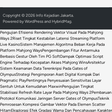
Copyright © 2026
Info Kejadian Jakarta
.
Powered by
WordPress
and
HybridMag
.
Pengujian Efisiensi Rendering Vektor Visual Pada Mahjong
Ways 2
Riset Tingkat Kestabilan Latensi Streaming Platform
Live Kasino
Sistem Manajemen Algoritma Beban Kerja Pada
Platform Mahjong Ways
Pengembangan Fitur Antarmuka
Berbasis Gestur Oleh Tim PG Soft
Dampak Optimasi Script
Engine Terhadap Kecepatan Akses Mahjong Wins
Arsitektur
Sistem Keamanan Data Terenkripsi Pada Gates of
Olympus
Strategi Pengimporan Aset Digital Kompak Dari
Pragmatic Play
Pentingnya Penyesuaian Sensitivitas Layar
Sentuh Untuk Kemudahan Maxwin
Pengujian Tingkat
Stabilisasi Refresh Rate Layar Pada Mahjong Ways 2
Pembaruan
Protokol Komunikasi Jaringan Server Gates of Olympus
Teknik
Pemrosesan Kompresi Gambar Vektor Pada Elemen Scatter
Hitam
Eksplorasi Efek Gradasi Warna Dan Pencahayaan Karakter