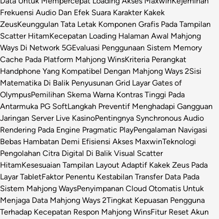
Data Untuk Mempercepat Loading Akses Maxwin
Kejernihan
Frekuensi Audio Dan Efek Suara Karakter Kakek
Zeus
Keunggulan Tata Letak Komponen Grafis Pada Tampilan
Scatter Hitam
Kecepatan Loading Halaman Awal Mahjong
Ways Di Network 5G
Evaluasi Penggunaan Sistem Memory
Cache Pada Platform Mahjong Wins
Kriteria Perangkat
Handphone Yang Kompatibel Dengan Mahjong Ways 2
Sisi
Matematika Di Balik Penyusunan Grid Layar Gates of
Olympus
Pemilihan Skema Warna Kontras Tinggi Pada
Antarmuka PG Soft
Langkah Preventif Menghadapi Gangguan
Jaringan Server Live Kasino
Pentingnya Synchronous Audio
Rendering Pada Engine Pragmatic Play
Pengalaman Navigasi
Bebas Hambatan Demi Efisiensi Akses Maxwin
Teknologi
Pengolahan Citra Digital Di Balik Visual Scatter
Hitam
Kesesuaian Tampilan Layout Adaptif Kakek Zeus Pada
Layar Tablet
Faktor Penentu Kestabilan Transfer Data Pada
Sistem Mahjong Ways
Penyimpanan Cloud Otomatis Untuk
Menjaga Data Mahjong Ways 2
Tingkat Kepuasan Pengguna
Terhadap Kecepatan Respon Mahjong Wins
Fitur Reset Akun