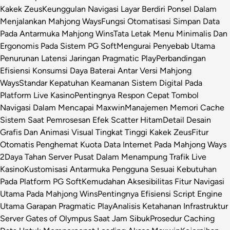
Kakek Zeus
Keunggulan Navigasi Layar Berdiri Ponsel Dalam
Menjalankan Mahjong Ways
Fungsi Otomatisasi Simpan Data
Pada Antarmuka Mahjong Wins
Tata Letak Menu Minimalis Dan
Ergonomis Pada Sistem PG Soft
Mengurai Penyebab Utama
Penurunan Latensi Jaringan Pragmatic Play
Perbandingan
Efisiensi Konsumsi Daya Baterai Antar Versi Mahjong
Ways
Standar Kepatuhan Keamanan Sistem Digital Pada
Platform Live Kasino
Pentingnya Respon Cepat Tombol
Navigasi Dalam Mencapai Maxwin
Manajemen Memori Cache
Sistem Saat Pemrosesan Efek Scatter Hitam
Detail Desain
Grafis Dan Animasi Visual Tingkat Tinggi Kakek Zeus
Fitur
Otomatis Penghemat Kuota Data Internet Pada Mahjong Ways
2
Daya Tahan Server Pusat Dalam Menampung Trafik Live
Kasino
Kustomisasi Antarmuka Pengguna Sesuai Kebutuhan
Pada Platform PG Soft
Kemudahan Aksesibilitas Fitur Navigasi
Utama Pada Mahjong Wins
Pentingnya Efisiensi Script Engine
Utama Garapan Pragmatic Play
Analisis Ketahanan Infrastruktur
Server Gates of Olympus Saat Jam Sibuk
Prosedur Caching