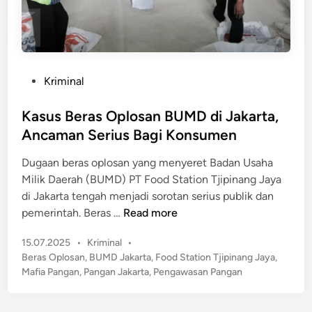
a
s
K
i
e
o
r
n
a
P
Kriminal
a
c
o
l
u
s
Kasus Beras Oplosan BUMD di Jakarta,
n
t
Ancaman Serius Bagi Konsumen
a
e
n
Dugaan beras oplosan yang menyeret Badan Usaha
d
M
Milik Daerah (BUMD) PT Food Station Tjipinang Jaya
i
B
di Jakarta tengah menjadi sorotan serius publik dan
n
G
K
pemerintah. Beras …
Read more
,
a
S
P
15.07.2025
•
Kriminal
•
s
e
o
Beras Oplosan
,
BUMD Jakarta
,
Food Station Tjipinang Jaya
,
u
s
b
Mafia Pangan
,
Pangan Jakarta
,
Pengawasan Pangan
s
t
a
B
e
g