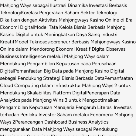
Mahjong Ways sebagai Ilustrasi Dinamika Investasi Berbasis
Teknologi
Korelasi Pergerakan Saham Sektor Teknologi
Dikaitkan dengan Aktivitas Mahjongways Kasino Online di Era
Ekonomi Digital
Model Tata Kelola Bisnis Berbasis Mahjong
Kasino Digital untuk Meningkatkan Daya Saing Industri
Kreatif
Model Teknososiopreneur Berbasis Mahjongways Kasino
Online dalam Mendorong Ekonomi Kreatif Digital
Observasi
Business Intelligence melalui Mahjong Ways dalam
Mendukung Pengambilan Keputusan pada Perusahaan
Digital
Pemanfaatan Big Data pada Mahjong Kasino Digital
sebagai Pendukung Strategi Bisnis Berbasis Data
Pemanfaatan
Cloud Computing dalam Infrastruktur Mahjong Ways 2 untuk
Mendukung Skalabilitas Platform Digital
Penerapan Data
Analytics pada Mahjong Wins 3 untuk Mengoptimalkan
Pengambilan Keputusan Manajerial
Pengaruh Literasi Investasi
terhadap Perilaku Investor Saham melalui Fenomena Mahjong
Ways 2
Perancangan Dashboard Business Analytics
menggunakan Data Mahjong Ways sebagai Pendukung