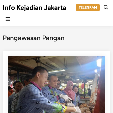
Skip
Info Kejadian Jakarta
TELEGRAM
to
Ope
Sear
content
Main
Menu
Pengawasan Pangan