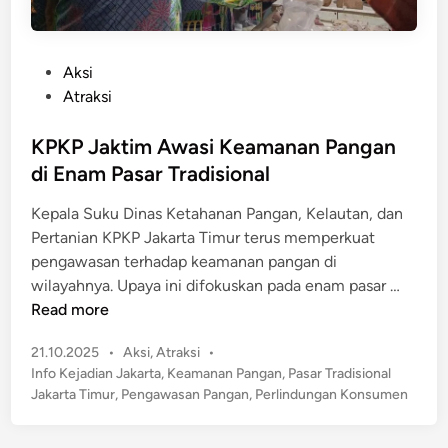
P
Aksi
o
Atraksi
s
t
KPKP Jaktim Awasi Keamanan Pangan
e
di Enam Pasar Tradisional
d
Kepala Suku Dinas Ketahanan Pangan, Kelautan, dan
i
Pertanian KPKP Jakarta Timur terus memperkuat
n
pengawasan terhadap keamanan pangan di
K
wilayahnya. Upaya ini difokuskan pada enam pasar …
P
Read more
K
P
21.10.2025
•
Aksi
,
Atraksi
•
P
o
Info Kejadian Jakarta
,
Keamanan Pangan
,
Pasar Tradisional
J
s
Jakarta Timur
,
Pengawasan Pangan
,
Perlindungan Konsumen
a
t
k
e