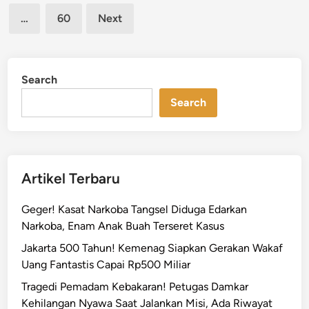
pagination
a
d
…
60
Next
k
i
a
T
n
o
S
Search
l
M
J
Search
A
a
N
k
7
a
2
r
J
Artikel Terbaru
t
a
a
k
Geger! Kasat Narkoba Tangsel Diduga Edarkan
,
a
Narkoba, Enam Anak Buah Terseret Kasus
J
r
a
Jakarta 500 Tahun! Kemenag Siapkan Gerakan Wakaf
t
g
Uang Fantastis Capai Rp500 Miliar
a
o
Tragedi Pemadam Kebakaran! Petugas Damkar
T
r
Kehilangan Nyawa Saat Jalankan Misi, Ada Riwayat
e