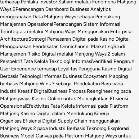
terhadap Perilaku Investor Saham melalui Fenomena Mahjong
Ways 2
Perancangan Dashboard Business Analytics
menggunakan Data Mahjong Ways sebagai Pendukung
Manajemen Operasional
Perancangan Sistem Informasi
Terintegrasi melalui Mahjong Ways Menggunakan Enterprise
Architecture
Strategi Pemasaran Digital pada Kasino Digital
Menggunakan Pendekatan Omnichannel Marketing
Studi
Manajemen Risiko Digital melalui Mahjong Ways 2 dalam
Perspektif Tata Kelola Teknologi Informasi
Verifikasi Pengaruh
User Experience terhadap Loyalitas Pengguna Kasino Digital
Berbasis Teknologi Informasi
Business Ecosystem Mapping
berbasis Mahjong Wins 3 sebagai Pendekatan Baru pada
Industri Kreatif Digital
Business Process Reengineering pada
Mahjongways Kasino Online untuk Meningkatkan Efisiensi
Operasional
Efektivitas Tata Kelola Informasi pada Platform
Mahjong Kasino Digital dalam Mendukung Kinerja
Organisasi
Efisiensi Digital Supply Chain menggunakan
Mahjong Ways 2 pada Industri Berbasis Teknologi
Eksplorasi
Business Model Canvas pada Platform Mahjong Ways untuk