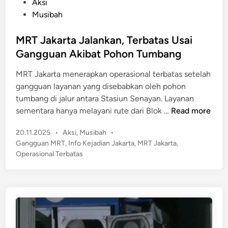
P
Aksi
o
Musibah
s
t
MRT Jakarta Jalankan, Terbatas Usai
e
Gangguan Akibat Pohon Tumbang
d
MRT Jakarta menerapkan operasional terbatas setelah
i
gangguan layanan yang disebabkan oleh pohon
n
tumbang di jalur antara Stasiun Senayan. Layanan
M
sementara hanya melayani rute dari Blok …
Read more
R
P
20.11.2025
•
Aksi
,
Musibah
•
T
o
Gangguan MRT
,
Info Kejadian Jakarta
,
MRT Jakarta
,
J
s
Operasional Terbatas
a
t
k
e
a
d
r
i
n
t
a