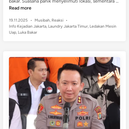
L
bakar. Suasana panik menyelimuti lokasi, sementara …
a
e
Read more
i
d
G
P
19.11.2025
•
Musibah
,
Reaksi
•
a
a
o
Info Kejadian Jakarta
,
Laundry Jakarta Timur
,
Ledakan Mesin
k
s
n
Uap
,
Luka Bakar
a
t
g
n
e
g
M
d
u
e
i
a
n
s
n
i
A
n
k
U
i
a
b
p
a
d
t
i
P
L
o
a