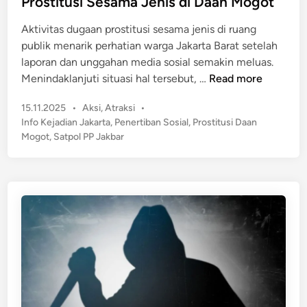
Prostitusi Sesama Jenis di Daan Mogot
d
d
K
a
Aktivitas dugaan prostitusi sesama jenis di ruang
i
e
g
publik menarik perhatian warga Jakarta Barat setelah
n
t
a
laporan dan unggahan media sosial semakin meluas.
e
n
S
Menindaklanjuti situasi hal tersebut, …
Read more
r
g
a
t
a
P
15.11.2025
•
Aksi
,
Atraksi
•
t
i
n
o
Info Kejadian Jakarta
,
Penertiban Sosial
,
Prostitusi Daan
p
b
s
P
Mogot
,
Satpol PP Jakbar
o
a
t
a
l
n
e
k
P
d
a
P
i
i
n
J
a
a
n
k
B
b
e
a
k
r
a