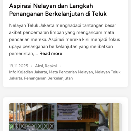
l
t
Aspirasi Nelayan dan Langkah
i
d
e
s
Penanganan Berkelanjutan di Teluk
i
d
d
J
Nelayan Teluk Jakarta menghadapi tantangan besar
i
i
a
akibat pencemaran limbah yang mengancam mata
n
D
k
pencarian mereka. Aspirasi mereka kini menjadi fokus
a
a
upaya penanganan berkelanjutan yang melibatkan
a
r
A
pemerintah, …
Read more
n
t
s
M
a
P
13.11.2025
•
Aksi
,
Reaksi
•
p
o
S
o
Info Kejadian Jakarta
,
Mata Pencarian Nelayan
,
Nelayan Teluk
i
g
s
e
Jakarta
,
Penanganan Berkelanjutan
r
o
t
l
a
t
e
a
s
d
t
i
i
a
n
N
n
e
M
l
a
a