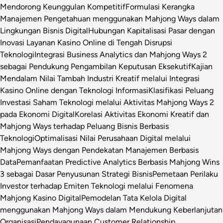
Mendorong Keunggulan Kompetitif
Formulasi Kerangka
Manajemen Pengetahuan menggunakan Mahjong Ways dalam
Lingkungan Bisnis Digital
Hubungan Kapitalisasi Pasar dengan
Inovasi Layanan Kasino Online di Tengah Disrupsi
Teknologi
Integrasi Business Analytics dan Mahjong Ways 2
sebagai Pendukung Pengambilan Keputusan Eksekutif
Kajian
Mendalam Nilai Tambah Industri Kreatif melalui Integrasi
Kasino Online dengan Teknologi Informasi
Klasifikasi Peluang
Investasi Saham Teknologi melalui Aktivitas Mahjong Ways 2
pada Ekonomi Digital
Korelasi Aktivitas Ekonomi Kreatif dan
Mahjong Ways terhadap Peluang Bisnis Berbasis
Teknologi
Optimalisasi Nilai Perusahaan Digital melalui
Mahjong Ways dengan Pendekatan Manajemen Berbasis
Data
Pemanfaatan Predictive Analytics Berbasis Mahjong Wins
3 sebagai Dasar Penyusunan Strategi Bisnis
Pemetaan Perilaku
Investor terhadap Emiten Teknologi melalui Fenomena
Mahjong Kasino Digital
Pemodelan Tata Kelola Digital
menggunakan Mahjong Ways dalam Mendukung Keberlanjutan
Organisasi
Pendayagunaan Customer Relationship