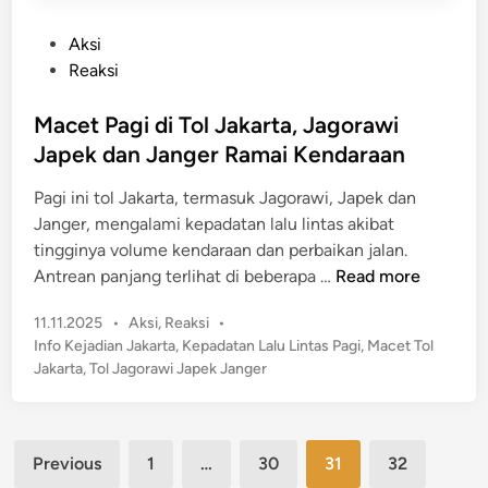
a
i
l
T
P
Aksi
K
e
o
Reaksi
e
l
s
l
u
t
Macet Pagi di Tol Jakarta, Jagorawi
u
k
e
Japek dan Janger Ramai Kendaraan
a
d
r
Pagi ini tol Jakarta, termasuk Jagorawi, Japek dan
i
g
Janger, mengalami kepadatan lalu lintas akibat
n
a
tingginya volume kendaraan dan perbaikan jalan.
P
M
Antrean panjang terlihat di beberapa …
Read more
e
a
l
P
11.11.2025
•
Aksi
,
Reaksi
•
c
a
o
Info Kejadian Jakarta
,
Kepadatan Lalu Lintas Pagi
,
Macet Tol
e
s
k
Jakarta
,
Tol Jagorawi Japek Janger
t
t
u
P
e
L
a
d
e
Posts
g
i
Previous
1
…
30
31
32
d
n
i