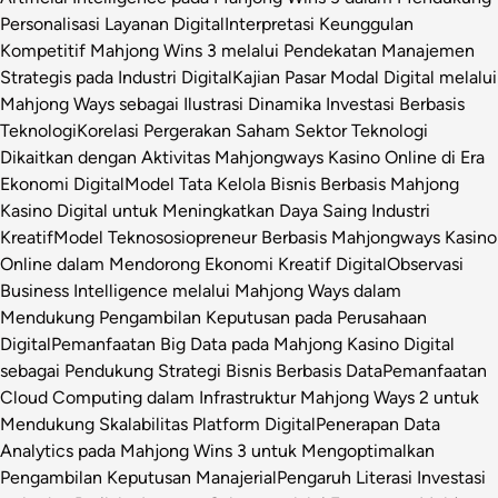
Personalisasi Layanan Digital
Interpretasi Keunggulan
Kompetitif Mahjong Wins 3 melalui Pendekatan Manajemen
Strategis pada Industri Digital
Kajian Pasar Modal Digital melalui
Mahjong Ways sebagai Ilustrasi Dinamika Investasi Berbasis
Teknologi
Korelasi Pergerakan Saham Sektor Teknologi
Dikaitkan dengan Aktivitas Mahjongways Kasino Online di Era
Ekonomi Digital
Model Tata Kelola Bisnis Berbasis Mahjong
Kasino Digital untuk Meningkatkan Daya Saing Industri
Kreatif
Model Teknososiopreneur Berbasis Mahjongways Kasino
Online dalam Mendorong Ekonomi Kreatif Digital
Observasi
Business Intelligence melalui Mahjong Ways dalam
Mendukung Pengambilan Keputusan pada Perusahaan
Digital
Pemanfaatan Big Data pada Mahjong Kasino Digital
sebagai Pendukung Strategi Bisnis Berbasis Data
Pemanfaatan
Cloud Computing dalam Infrastruktur Mahjong Ways 2 untuk
Mendukung Skalabilitas Platform Digital
Penerapan Data
Analytics pada Mahjong Wins 3 untuk Mengoptimalkan
Pengambilan Keputusan Manajerial
Pengaruh Literasi Investasi