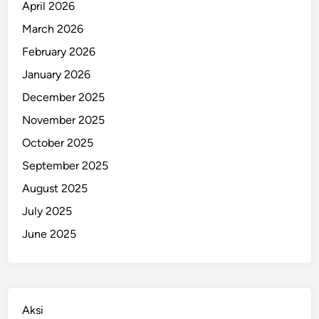
April 2026
m
a
March 2026
i
February 2026
K
January 2026
e
n
December 2025
d
November 2025
a
October 2025
r
a
September 2025
a
August 2025
n
July 2025
June 2025
Aksi