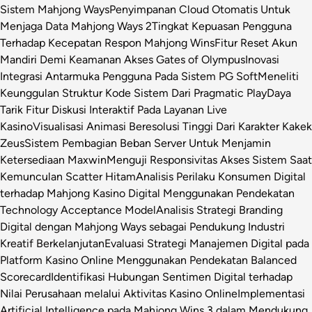
Sistem Mahjong Ways
Penyimpanan Cloud Otomatis Untuk
Menjaga Data Mahjong Ways 2
Tingkat Kepuasan Pengguna
Terhadap Kecepatan Respon Mahjong Wins
Fitur Reset Akun
Mandiri Demi Keamanan Akses Gates of Olympus
Inovasi
Integrasi Antarmuka Pengguna Pada Sistem PG Soft
Meneliti
Keunggulan Struktur Kode Sistem Dari Pragmatic Play
Daya
Tarik Fitur Diskusi Interaktif Pada Layanan Live
Kasino
Visualisasi Animasi Beresolusi Tinggi Dari Karakter Kakek
Zeus
Sistem Pembagian Beban Server Untuk Menjamin
Ketersediaan Maxwin
Menguji Responsivitas Akses Sistem Saat
Kemunculan Scatter Hitam
Analisis Perilaku Konsumen Digital
terhadap Mahjong Kasino Digital Menggunakan Pendekatan
Technology Acceptance Model
Analisis Strategi Branding
Digital dengan Mahjong Ways sebagai Pendukung Industri
Kreatif Berkelanjutan
Evaluasi Strategi Manajemen Digital pada
Platform Kasino Online Menggunakan Pendekatan Balanced
Scorecard
Identifikasi Hubungan Sentimen Digital terhadap
Nilai Perusahaan melalui Aktivitas Kasino Online
Implementasi
Artificial Intelligence pada Mahjong Wins 3 dalam Mendukung