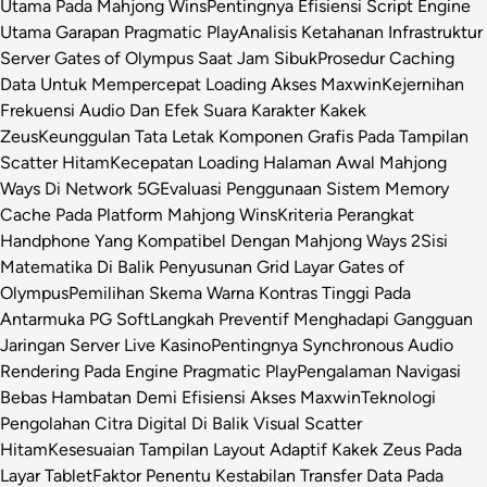
Utama Pada Mahjong Wins
Pentingnya Efisiensi Script Engine
Utama Garapan Pragmatic Play
Analisis Ketahanan Infrastruktur
Server Gates of Olympus Saat Jam Sibuk
Prosedur Caching
Data Untuk Mempercepat Loading Akses Maxwin
Kejernihan
Frekuensi Audio Dan Efek Suara Karakter Kakek
Zeus
Keunggulan Tata Letak Komponen Grafis Pada Tampilan
Scatter Hitam
Kecepatan Loading Halaman Awal Mahjong
Ways Di Network 5G
Evaluasi Penggunaan Sistem Memory
Cache Pada Platform Mahjong Wins
Kriteria Perangkat
Handphone Yang Kompatibel Dengan Mahjong Ways 2
Sisi
Matematika Di Balik Penyusunan Grid Layar Gates of
Olympus
Pemilihan Skema Warna Kontras Tinggi Pada
Antarmuka PG Soft
Langkah Preventif Menghadapi Gangguan
Jaringan Server Live Kasino
Pentingnya Synchronous Audio
Rendering Pada Engine Pragmatic Play
Pengalaman Navigasi
Bebas Hambatan Demi Efisiensi Akses Maxwin
Teknologi
Pengolahan Citra Digital Di Balik Visual Scatter
Hitam
Kesesuaian Tampilan Layout Adaptif Kakek Zeus Pada
Layar Tablet
Faktor Penentu Kestabilan Transfer Data Pada