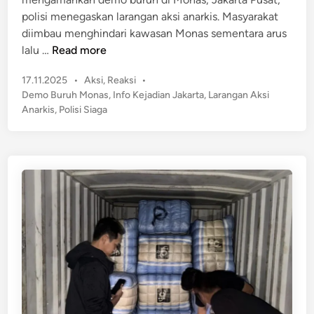
n
r
n
polisi menegaskan larangan aksi anarkis. Masyarakat
P
diimbau menghindari kawasan Monas sementara arus
e
D
lalu …
Read more
r
e
u
P
17.11.2025
•
Aksi
,
Reaksi
•
m
n
o
Demo Buruh Monas
,
Info Kejadian Jakarta
,
Larangan Aksi
o
s
d
Anarkis
,
Polisi Siaga
B
t
u
u
e
n
r
d
g
u
i
a
n
h
n
d
d
i
i
M
S
o
M
n
P
a
N
s
1