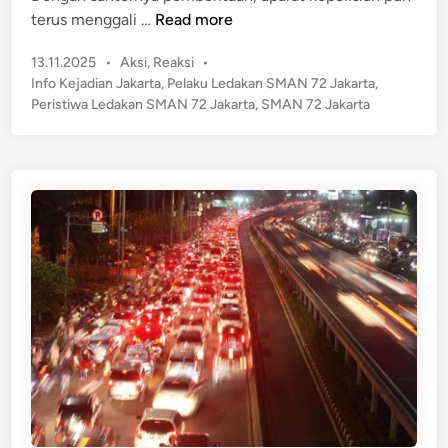
g
F
terus menggali …
Read more
a
a
n
P
13.11.2025
•
Aksi
,
Reaksi
•
k
a
o
Info Kejadian Jakarta
,
Pelaku Ledakan SMAN 72 Jakarta
,
t
n
s
Peristiwa Ledakan SMAN 72 Jakarta
,
SMAN 72 Jakarta
a
t
B
M
e
e
e
d
r
n
i
k
n
g
e
e
l
j
a
u
n
t
j
k
u
a
t
n
a
S
n
o
d