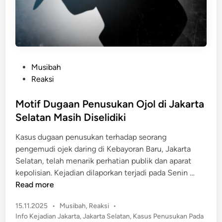
P
s
e
I
r
m
i
p
k
o
s
P
Musibah
r
a
o
Reaksi
I
L
s
l
o
t
Motif Dugaan Penusukan Ojol di Jakarta
e
k
e
g
Selatan Masih Diselidiki
a
d
a
s
Kasus dugaan penusukan terhadap seorang
i
l
i
pengemudi ojek daring di Kebayoran Baru, Jakarta
n
D
Selatan, telah menarik perhatian publik dan aparat
u
M
kepolisian. Kejadian dilaporkan terjadi pada Senin …
g
o
Read more
a
t
a
P
15.11.2025
•
Musibah
,
Reaksi
•
i
n
o
Info Kejadian Jakarta
,
Jakarta Selatan
,
Kasus Penusukan Pada
f