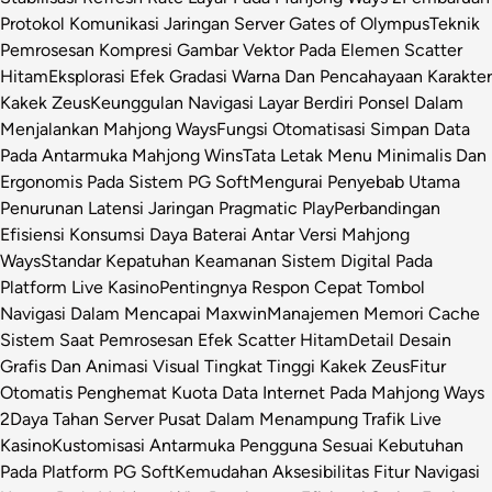
Protokol Komunikasi Jaringan Server Gates of Olympus
Teknik
Pemrosesan Kompresi Gambar Vektor Pada Elemen Scatter
Hitam
Eksplorasi Efek Gradasi Warna Dan Pencahayaan Karakter
Kakek Zeus
Keunggulan Navigasi Layar Berdiri Ponsel Dalam
Menjalankan Mahjong Ways
Fungsi Otomatisasi Simpan Data
Pada Antarmuka Mahjong Wins
Tata Letak Menu Minimalis Dan
Ergonomis Pada Sistem PG Soft
Mengurai Penyebab Utama
Penurunan Latensi Jaringan Pragmatic Play
Perbandingan
Efisiensi Konsumsi Daya Baterai Antar Versi Mahjong
Ways
Standar Kepatuhan Keamanan Sistem Digital Pada
Platform Live Kasino
Pentingnya Respon Cepat Tombol
Navigasi Dalam Mencapai Maxwin
Manajemen Memori Cache
Sistem Saat Pemrosesan Efek Scatter Hitam
Detail Desain
Grafis Dan Animasi Visual Tingkat Tinggi Kakek Zeus
Fitur
Otomatis Penghemat Kuota Data Internet Pada Mahjong Ways
2
Daya Tahan Server Pusat Dalam Menampung Trafik Live
Kasino
Kustomisasi Antarmuka Pengguna Sesuai Kebutuhan
Pada Platform PG Soft
Kemudahan Aksesibilitas Fitur Navigasi