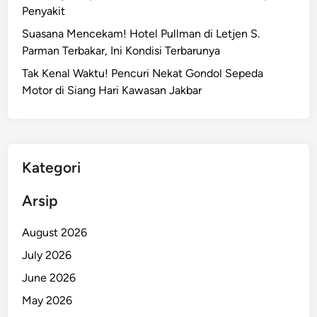
a
Penyakit
r
w
k
Suasana Mencekam! Hotel Pullman di Letjen S.
i
u
Parman Terbakar, Ini Kondisi Terbarunya
J
a
a
Tak Kenal Waktu! Pencuri Nekat Gondol Sepeda
k
p
Motor di Siang Hari Kawasan Jakbar
e
k
d
a
Kategori
n
J
Arsip
a
n
August 2026
g
July 2026
e
r
June 2026
R
May 2026
a