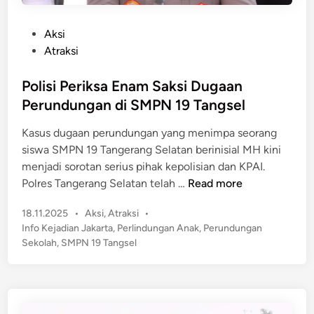
h
u
o
n
P
Aksi
n
d
o
Atraksi
T
r
s
u
y
t
Polisi Periksa Enam Saksi Dugaan
m
J
e
b
Perundungan di SMPN 19 Tangsel
a
d
a
k
Kasus dugaan perundungan yang menimpa seorang
i
n
a
siswa SMPN 19 Tangerang Selatan berinisial MH kini
n
g
r
menjadi sorotan serius pihak kepolisian dan KPAI.
t
P
Polres Tangerang Selatan telah …
Read more
a
o
T
P
18.11.2025
•
Aksi
,
Atraksi
•
l
i
o
Info Kejadian Jakarta
,
Perlindungan Anak
,
Perundungan
i
s
m
Sekolah
,
SMPN 19 Tangsel
s
t
u
i
e
r
P
d
,
e
i
D