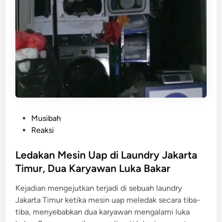
J
a
l
a
n
k
a
n
,
T
P
Musibah
e
o
Reaksi
r
s
b
t
Ledakan Mesin Uap di Laundry Jakarta
a
e
Timur, Dua Karyawan Luka Bakar
t
d
a
Kejadian mengejutkan terjadi di sebuah laundry
i
s
Jakarta Timur ketika mesin uap meledak secara tiba-
n
U
tiba, menyebabkan dua karyawan mengalami luka
s