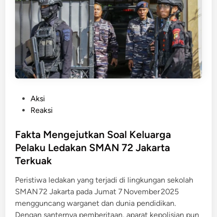
s
y
i
a
h
n
D
d
i
a
s
n
e
L
l
a
P
Aksi
i
n
o
Reaksi
d
g
s
i
k
t
Fakta Mengejutkan Soal Keluarga
k
a
e
i
Pelaku Ledakan SMAN 72 Jakarta
h
d
Terkuak
P
i
e
n
Peristiwa ledakan yang terjadi di lingkungan sekolah
n
SMAN 72 Jakarta pada Jumat 7 November 2025
a
mengguncang warganet dan dunia pendidikan.
n
Dengan santernya pemberitaan, aparat kepolisian pun