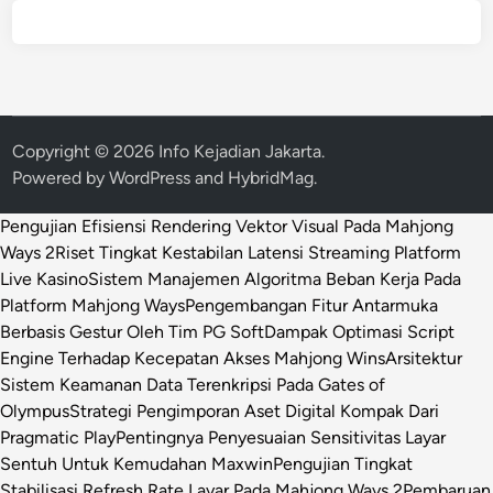
Copyright © 2026
Info Kejadian Jakarta
.
Powered by
WordPress
and
HybridMag
.
Pengujian Efisiensi Rendering Vektor Visual Pada Mahjong
Ways 2
Riset Tingkat Kestabilan Latensi Streaming Platform
Live Kasino
Sistem Manajemen Algoritma Beban Kerja Pada
Platform Mahjong Ways
Pengembangan Fitur Antarmuka
Berbasis Gestur Oleh Tim PG Soft
Dampak Optimasi Script
Engine Terhadap Kecepatan Akses Mahjong Wins
Arsitektur
Sistem Keamanan Data Terenkripsi Pada Gates of
Olympus
Strategi Pengimporan Aset Digital Kompak Dari
Pragmatic Play
Pentingnya Penyesuaian Sensitivitas Layar
Sentuh Untuk Kemudahan Maxwin
Pengujian Tingkat
Stabilisasi Refresh Rate Layar Pada Mahjong Ways 2
Pembaruan