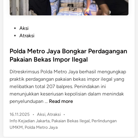
,
9
P
T
o
a
l
P
Aksi
n
i
o
Atraksi
g
s
s
s
i
t
Polda Metro Jaya Bongkar Perdagangan
e
T
e
l
Pakaian Bekas Impor Ilegal
e
d
g
Ditreskrimsus Polda Metro Jaya berhasil mengungkap
i
a
praktik perdagangan pakaian bekas impor ilegal yang
n
s
melibatkan total 207 balpres. Penindakan ini
k
menunjukkan keseriusan kepolisian dalam menindak
a
P
penyelundupan …
Read more
n
o
L
P
16.11.2025
•
Aksi
,
Atraksi
•
l
a
o
Info Kejadian Jakarta
,
Pakaian Bekas Ilegal
,
Perlindungan
d
s
r
UMKM
,
Polda Metro Jaya
a
t
a
M