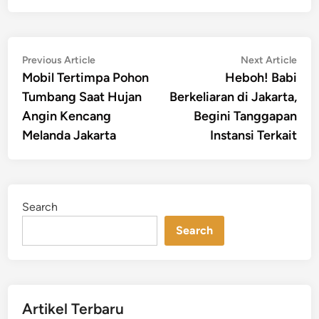
Post
Previous
Nex
Previous Article
Next Article
article:
artic
Mobil Tertimpa Pohon
Heboh! Babi
navigation
Tumbang Saat Hujan
Berkeliaran di Jakarta,
Angin Kencang
Begini Tanggapan
Melanda Jakarta
Instansi Terkait
Search
Search
Artikel Terbaru