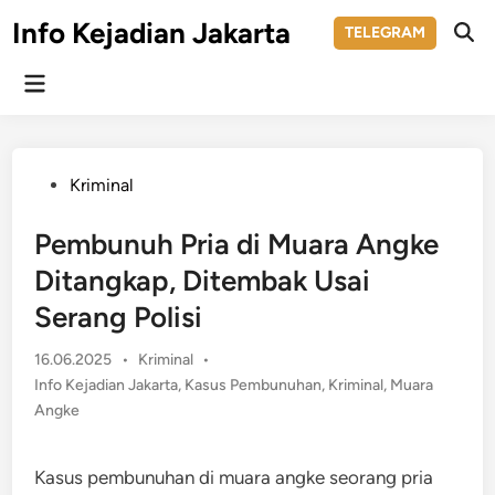
Skip
Info Kejadian Jakarta
TELEGRAM
to
Ope
Sear
content
Main
Menu
Posted
Kriminal
in
Pembunuh Pria di Muara Angke
Ditangkap, Ditembak Usai
Serang Polisi
Posted
16.06.2025
•
Kriminal
•
in
Info Kejadian Jakarta
,
Kasus Pembunuhan
,
Kriminal
,
Muara
Angke
Kasus pembunuhan di muara angke seorang pria