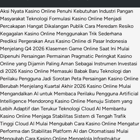
Aksi Nyata Kasino Online Penuhi Kebutuhan Industri Pangan
Masyarakat
Teknologi Formulasi Kasino Online Menjadi
Percakapan Hangat Dikalangan Publik
Cara Meredam Resiko
Kegagalan Kasino Online Menggunakan Trik Sederhana
Prediksi Pergerakan Arus Kasino Online di Pasar Indonesia
Menjelang Q4 2026
Klasemen Game Online Saat Ini Mulai
Dipenuhi Persaingan Permainan Pragmatic
Peringkat Kasino
Online yang Dijamin Paling Aman Sebagai Instrumen Investasi
di 2026
Kasino Online Memasuki Babak Baru Teknologi dan
Perilaku Pengguna Jadi Sorotan
Peta Persaingan Kasino Online
Berubah Menjelang Kuartal Akhir 2026
Kasino Online Mulai
Mengandalkan AI untuk Membaca Perilaku Pengguna
Artificial
Intelligence Mendorong Kasino Online Menuju Sistem yang
Lebih Adaptif dan Terukur
Teknologi Cloud AI Membantu
Kasino Online Menjaga Stabilitas Sistem di Tengah Trafik
Tinggi
Cloud AI Mulai Mengubah Cara Kasino Online Mengatur
Performa dan Stabilitas Platform
AI dan Otomatisasi Mulai
Mengubah Cara Kasino Online Mengelola Infrastruktur