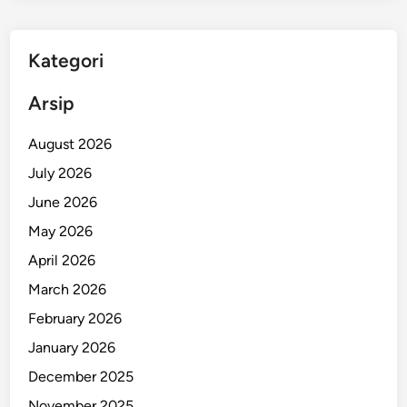
e
g
l
k
a
Kategori
p
,
Arsip
D
i
August 2026
t
July 2026
e
June 2026
m
b
May 2026
a
April 2026
k
March 2026
U
s
February 2026
a
January 2026
i
December 2025
S
e
November 2025