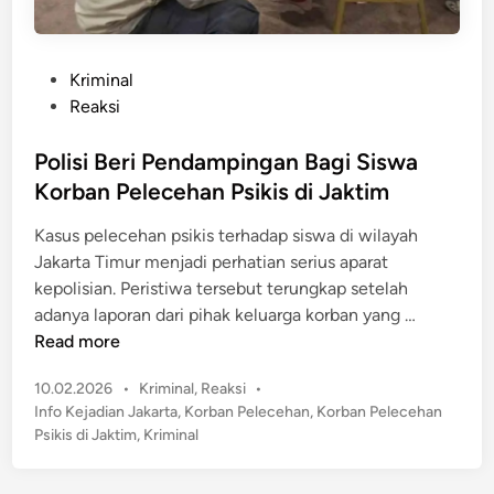
P
Kriminal
o
Reaksi
s
t
Polisi Beri Pendampingan Bagi Siswa
e
Korban Pelecehan Psikis di Jaktim
d
Kasus pelecehan psikis terhadap siswa di wilayah
i
Jakarta Timur menjadi perhatian serius aparat
n
kepolisian. Peristiwa tersebut terungkap setelah
P
adanya laporan dari pihak keluarga korban yang …
o
Read more
l
P
10.02.2026
•
Kriminal
,
Reaksi
•
i
o
Info Kejadian Jakarta
,
Korban Pelecehan
,
Korban Pelecehan
s
s
Psikis di Jaktim
,
Kriminal
i
t
B
e