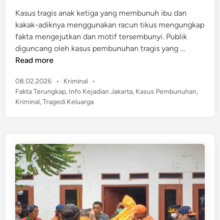
d
S
i
Kasus tragis anak ketiga yang membunuh ibu dan
i
n
kakak-adiknya menggunakan racun tikus mengungkap
s
fakta mengejutkan dan motif tersembunyi. Publik
w
T
diguncang oleh kasus pembunuhan tragis yang …
a
e
Read more
K
r
o
P
08.02.2026
•
Kriminal
•
u
r
o
Fakta Terungkap
,
Info Kejadian Jakarta
,
Kasus Pembunuhan
,
n
b
s
Kriminal
,
Tragedi Keluarga
g
t
a
k
e
n
a
d
P
p
i
e
n
!
l
F
e
a
c
k
e
t
h
a
a