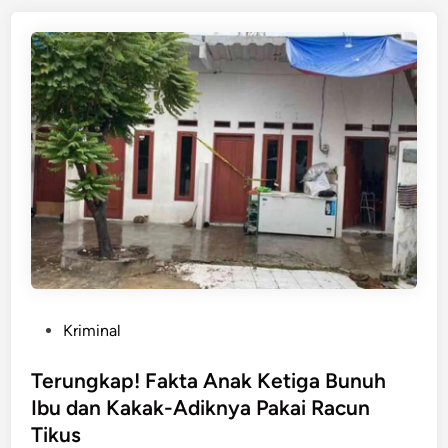
e
d
r
i
n
i
P
e
n
d
a
m
p
i
n
g
a
P
Kriminal
n
o
B
s
Terungkap! Fakta Anak Ketiga Bunuh
a
t
Ibu dan Kakak-Adiknya Pakai Racun
g
e
Tikus
i