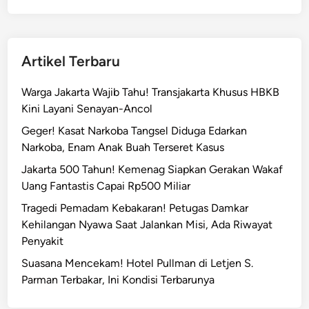
i
a
a
n
d
P
i
Artikel Terbaru
e
M
n
u
Warga Jakarta Wajib Tahu! Transjakarta Khusus HBKB
c
a
Kini Layani Senayan-Ancol
u
r
l
Geger! Kasat Narkoba Tangsel Diduga Edarkan
a
i
Narkoba, Enam Anak Buah Terseret Kasus
A
k
n
Jakarta 500 Tahun! Kemenag Siapkan Gerakan Wakaf
a
g
Uang Fantastis Capai Rp500 Miliar
n
k
Tragedi Pemadam Kebakaran! Petugas Damkar
d
e
Kehilangan Nyawa Saat Jalankan Misi, Ada Riwayat
i
D
Penyakit
J
i
a
Suasana Mencekam! Hotel Pullman di Letjen S.
t
k
Parman Terbakar, Ini Kondisi Terbarunya
a
s
n