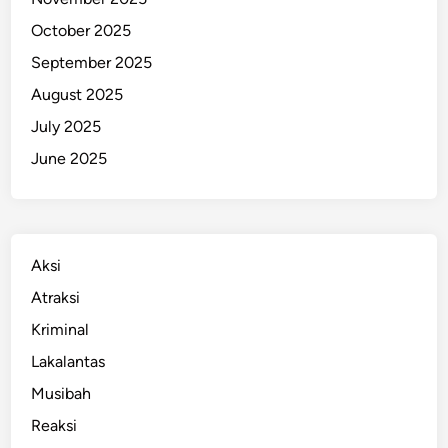
r
October 2025
a
September 2025
n
g
August 2025
P
July 2025
o
June 2025
l
i
s
i
Aksi
Atraksi
Kriminal
Lakalantas
Musibah
Reaksi