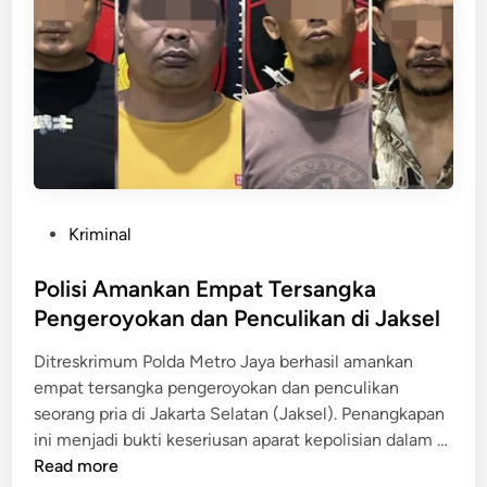
i
i
R
T
r
p
a
a
2
n
l
2
g
,
0
k
P
J
a
o
u
p
l
t
2
i
a
P
Kriminal
P
s
o
e
i
s
Polisi Amankan Empat Tersangka
l
D
t
Pengeroyokan dan Penculikan di Jaksel
a
u
e
k
g
Ditreskrimum Polda Metro Jaya berhasil amankan
d
u
a
empat tersangka pengeroyokan dan penculikan
i
T
L
seorang pria di Jakarta Selatan (Jaksel). Penangkapan
n
e
a
P
ini menjadi bukti keseriusan aparat kepolisian dalam …
w
r
o
Read more
a
i