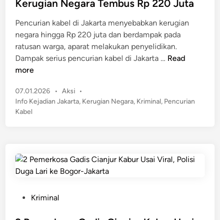
t
a
Kerugian Negara Tembus Rp 220 Juta
T
e
i
e
Pencurian kabel di Jakarta menyebabkan kerugian
d
R
w
negara hingga Rp 220 juta dan berdampak pada
i
a
a
ratusan warga, aparat melakukan penyelidikan.
n
c
s
B
Dampak serius pencurian kabel di Jakarta …
Read
u
d
u
more
n
i
k
T
J
P
07.01.2026
•
Aksi
•
a
i
a
o
Info Kejadian Jakarta
,
Kerugian Negara
,
Kriminal
,
Pencurian
n
k
s
k
Kabel
S
u
t
u
e
s
e
t
k
d
,
a
i
B
n
d
e
a
l
r
u
P
Kriminal
P
m
o
e
B