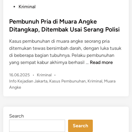
S
s
P
Kriminal
u
a
o
n
n
s
Pembunuh Pria di Muara Angke
g
g
t
Ditangkap, Ditembak Usai Serang Polisi
a
k
e
i
a
Kasus pembunuhan di muara angke seorang pria
d
C
P
ditemukan tewas bersimbah darah, dengan luka tusuk
i
i
e
di beberapa bagian tubuhnya. Pelaku pembunuhan
n
t
n
P
yang sempat kabur akhirnya berhasil …
Read more
a
g
e
r
e
P
16.06.2025
•
Kriminal
•
m
u
o
r
Info Kejadian Jakarta
,
Kasus Pembunuhan
,
Kriminal
,
Muara
b
m
s
Angke
o
u
t
y
n
e
o
u
d
k
h
i
Search
a
n
P
n
Search
r
d