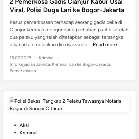
s
2 Pemerkosa Gadis Cianjur Kabur Usai
n
i
t
Viral, Polisi Duga Lari ke Bogor-Jakarta
c
s
e
u
a
Kasus pemerkosaan terhadap seorang gadis belia di
d
r
D
Cianjur kembali mengundang perhatian publik setelah
i
i
i
dua pelaku yang telah ditetapkan sebagai tersangka
n
a
m
2
dikabarkan melarikan diri usai video …
Read more
n
i
P
!
P
15.07.2025
•
Kriminal
•
n
e
K
o
Info Kejadian Jakarta
,
Kriminal
,
Lari ke Bogor-Jakarta
,
t
m
a
s
Pemerkosaan
a
e
b
t
i
r
e
e
K
k
d
l
e
o
i
R
t
n
s
a
e
a
i
r
G
b
P
Aksi
a
a
,
o
Kriminal
n
d
K