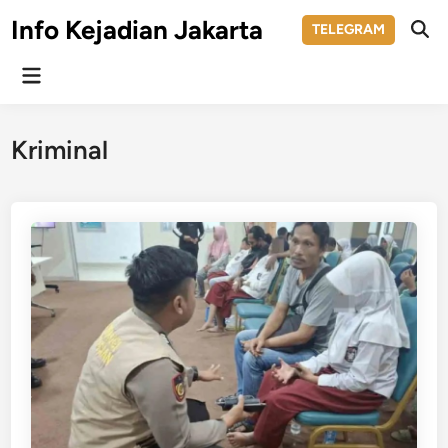
Skip
Info Kejadian Jakarta
TELEGRAM
to
Ope
Sear
content
Main
Menu
Kriminal