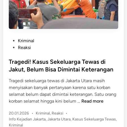
A
n
n
P
a
s
k
i
K
k
e
i
P
Kriminal
t
s
o
Reaksi
i
d
s
g
i
t
Tragedi! Kasus Sekeluarga Tewas di
a
J
e
Jakut, Belum Bisa Dimintai Keterangan
B
a
d
u
Tragedi sekeluarga tewas di Jakarta Utara masih
k
i
n
menyisakan banyak pertanyaan karena satu korban
t
n
u
selamat belum dapat dimintai keterangan. Satu orang
i
h
T
korban selamat hingga kini belum …
Read more
m
I
r
b
P
20.01.2026
•
Kriminal
,
Reaksi
•
a
u
o
Info Kejadian Jakarta
,
Jakarta Utara
,
Kasus Sekeluarga Tewas
,
g
s
d
Kriminal