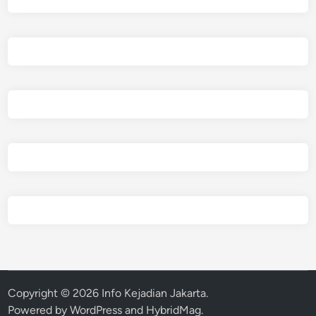
Copyright © 2026
Info Kejadian Jakarta
.
Powered by
WordPress
and
HybridMag
.