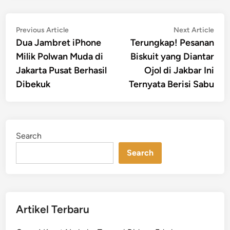
Post
Previous
Nex
Previous Article
Next Article
article:
artic
Dua Jambret iPhone
Terungkap! Pesanan
navigation
Milik Polwan Muda di
Biskuit yang Diantar
Jakarta Pusat Berhasil
Ojol di Jakbar Ini
Dibekuk
Ternyata Berisi Sabu
Search
Search
Artikel Terbaru