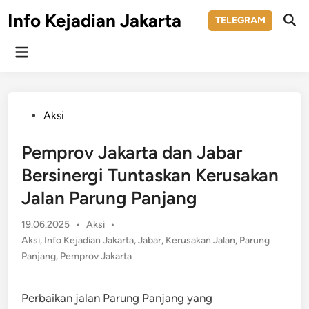
Skip
Info Kejadian Jakarta
TELEGRAM
to
Ope
Sear
content
Main
Menu
Posted
Aksi
in
Pemprov Jakarta dan Jabar
Bersinergi Tuntaskan Kerusakan
Jalan Parung Panjang
Posted
19.06.2025
•
Aksi
•
in
Aksi
,
Info Kejadian Jakarta
,
Jabar
,
Kerusakan Jalan
,
Parung
Panjang
,
Pemprov Jakarta
Perbaikan jalan Parung Panjang yang