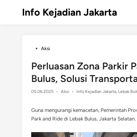
Skip
Info Kejadian Jakarta
to
content
Posted
Aksi
in
Perluasan Zona Parkir P
Bulus, Solusi Transporta
Posted
05.06.2025
•
Aksi
•
Info Kejadian Jakarta
,
Lebak Bul
in
Guna mengurangi kemacetan, Pemerintah Provi
Park and Ride di Lebak Bulus, Jakarta Selatan.