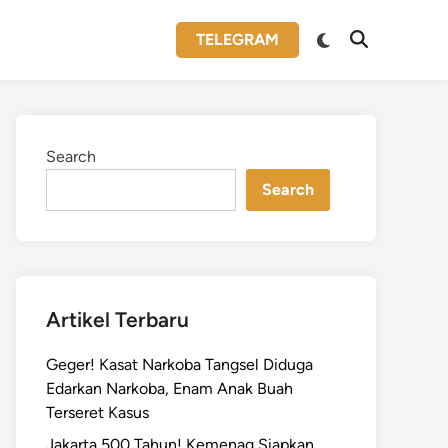
Switch
TELEGRAM
Open
to
Search
dark
mode
Search
Search
Artikel Terbaru
Geger! Kasat Narkoba Tangsel Diduga
Edarkan Narkoba, Enam Anak Buah
Terseret Kasus
Jakarta 500 Tahun! Kemenag Siapkan