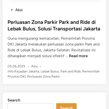
P
Aksi
o
s
Perluasan Zona Parkir Park and Ride di
t
Lebak Bulus, Solusi Transportasi Jakarta
e
Guna mengurangi kemacetan, Pemerintah Provinsi
d
DKI Jakarta melakukan perluasan zona parkir Park and
i
Ride di Lebak Bulus, Jakarta Selatan. Revitalisasi ini
n
P
diharapkan menjadi solusi efektif …
Read more
e
P
05.06.2025
•
Aksi
•
r
o
Info Kejadian Jakarta
,
Lebak Bulus
,
Park and Ride
,
Pemerintah
l
s
Provinsi DKI
,
Perluasan Zona Parkir
u
t
a
e
s
d
a
i
Search
n
n
Search
Z