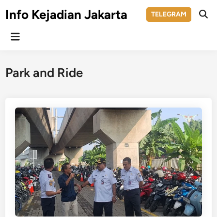
Skip
Info Kejadian Jakarta
TELEGRAM
to
Ope
Sear
content
Main
Menu
Park and Ride