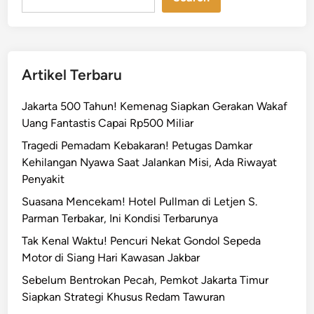
o
n
a
P
Artikel Terbaru
a
r
Jakarta 500 Tahun! Kemenag Siapkan Gerakan Wakaf
k
Uang Fantastis Capai Rp500 Miliar
i
Tragedi Pemadam Kebakaran! Petugas Damkar
r
Kehilangan Nyawa Saat Jalankan Misi, Ada Riwayat
P
Penyakit
a
r
Suasana Mencekam! Hotel Pullman di Letjen S.
k
Parman Terbakar, Ini Kondisi Terbarunya
a
Tak Kenal Waktu! Pencuri Nekat Gondol Sepeda
n
Motor di Siang Hari Kawasan Jakbar
d
Sebelum Bentrokan Pecah, Pemkot Jakarta Timur
R
Siapkan Strategi Khusus Redam Tawuran
i