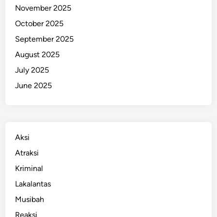
s
November 2025
i
October 2025
T
September 2025
r
a
August 2025
n
July 2025
s
June 2025
p
o
r
t
a
Aksi
s
Atraksi
i
Kriminal
J
a
Lakalantas
k
Musibah
a
Reaksi
r