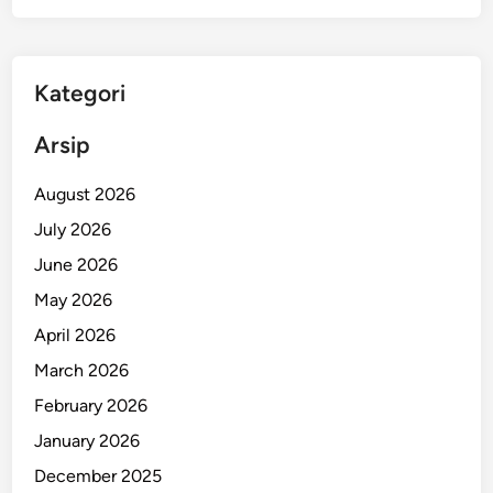
d
e
d
i
Kategori
L
e
Arsip
b
a
August 2026
k
July 2026
B
June 2026
u
l
May 2026
u
April 2026
s
March 2026
,
S
February 2026
o
January 2026
l
December 2025
u