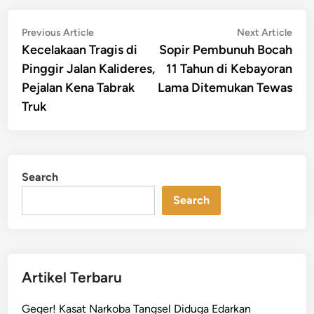
Post
Previous
Nex
Previous Article
Next Article
article:
artic
Kecelakaan Tragis di
Sopir Pembunuh Bocah
navigation
Pinggir Jalan Kalideres,
11 Tahun di Kebayoran
Pejalan Kena Tabrak
Lama Ditemukan Tewas
Truk
Search
Search
Artikel Terbaru
Geger! Kasat Narkoba Tangsel Diduga Edarkan