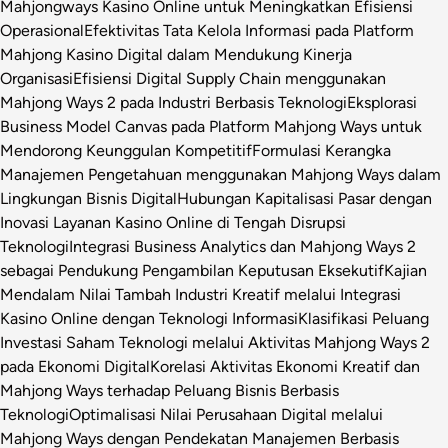
Mahjongways Kasino Online untuk Meningkatkan Efisiensi
Operasional
Efektivitas Tata Kelola Informasi pada Platform
Mahjong Kasino Digital dalam Mendukung Kinerja
Organisasi
Efisiensi Digital Supply Chain menggunakan
Mahjong Ways 2 pada Industri Berbasis Teknologi
Eksplorasi
Business Model Canvas pada Platform Mahjong Ways untuk
Mendorong Keunggulan Kompetitif
Formulasi Kerangka
Manajemen Pengetahuan menggunakan Mahjong Ways dalam
Lingkungan Bisnis Digital
Hubungan Kapitalisasi Pasar dengan
Inovasi Layanan Kasino Online di Tengah Disrupsi
Teknologi
Integrasi Business Analytics dan Mahjong Ways 2
sebagai Pendukung Pengambilan Keputusan Eksekutif
Kajian
Mendalam Nilai Tambah Industri Kreatif melalui Integrasi
Kasino Online dengan Teknologi Informasi
Klasifikasi Peluang
Investasi Saham Teknologi melalui Aktivitas Mahjong Ways 2
pada Ekonomi Digital
Korelasi Aktivitas Ekonomi Kreatif dan
Mahjong Ways terhadap Peluang Bisnis Berbasis
Teknologi
Optimalisasi Nilai Perusahaan Digital melalui
Mahjong Ways dengan Pendekatan Manajemen Berbasis