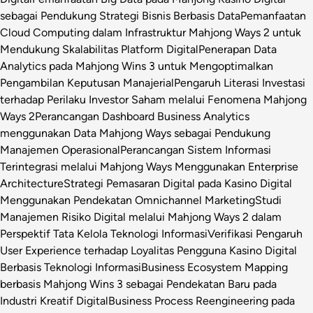
sebagai Pendukung Strategi Bisnis Berbasis Data
Pemanfaatan
Cloud Computing dalam Infrastruktur Mahjong Ways 2 untuk
Mendukung Skalabilitas Platform Digital
Penerapan Data
Analytics pada Mahjong Wins 3 untuk Mengoptimalkan
Pengambilan Keputusan Manajerial
Pengaruh Literasi Investasi
terhadap Perilaku Investor Saham melalui Fenomena Mahjong
Ways 2
Perancangan Dashboard Business Analytics
menggunakan Data Mahjong Ways sebagai Pendukung
Manajemen Operasional
Perancangan Sistem Informasi
Terintegrasi melalui Mahjong Ways Menggunakan Enterprise
Architecture
Strategi Pemasaran Digital pada Kasino Digital
Menggunakan Pendekatan Omnichannel Marketing
Studi
Manajemen Risiko Digital melalui Mahjong Ways 2 dalam
Perspektif Tata Kelola Teknologi Informasi
Verifikasi Pengaruh
User Experience terhadap Loyalitas Pengguna Kasino Digital
Berbasis Teknologi Informasi
Business Ecosystem Mapping
berbasis Mahjong Wins 3 sebagai Pendekatan Baru pada
Industri Kreatif Digital
Business Process Reengineering pada