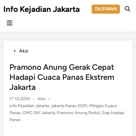
Skip
Info Kejadian Jakarta
TELEGRAM
to
Ope
Sear
content
Main
Menu
Posted
Aksi
in
Pramono Anung Gerak Cepat
Hadapi Cuaca Panas Ekstrem
Jakarta
Posted
17.10.2025
•
Aksi
•
in
Info Kejadian Jakarta
,
Jakarta Panas 2025
,
Mitigasi Cuaca
Panas
,
OMC DKI Jakarta
,
Pramono Anung Peduli
,
Siap Hadapi
Panas