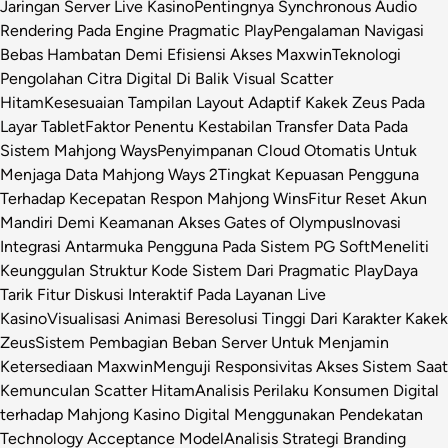
Jaringan Server Live Kasino
Pentingnya Synchronous Audio
Rendering Pada Engine Pragmatic Play
Pengalaman Navigasi
Bebas Hambatan Demi Efisiensi Akses Maxwin
Teknologi
Pengolahan Citra Digital Di Balik Visual Scatter
Hitam
Kesesuaian Tampilan Layout Adaptif Kakek Zeus Pada
Layar Tablet
Faktor Penentu Kestabilan Transfer Data Pada
Sistem Mahjong Ways
Penyimpanan Cloud Otomatis Untuk
Menjaga Data Mahjong Ways 2
Tingkat Kepuasan Pengguna
Terhadap Kecepatan Respon Mahjong Wins
Fitur Reset Akun
Mandiri Demi Keamanan Akses Gates of Olympus
Inovasi
Integrasi Antarmuka Pengguna Pada Sistem PG Soft
Meneliti
Keunggulan Struktur Kode Sistem Dari Pragmatic Play
Daya
Tarik Fitur Diskusi Interaktif Pada Layanan Live
Kasino
Visualisasi Animasi Beresolusi Tinggi Dari Karakter Kakek
Zeus
Sistem Pembagian Beban Server Untuk Menjamin
Ketersediaan Maxwin
Menguji Responsivitas Akses Sistem Saat
Kemunculan Scatter Hitam
Analisis Perilaku Konsumen Digital
terhadap Mahjong Kasino Digital Menggunakan Pendekatan
Technology Acceptance Model
Analisis Strategi Branding