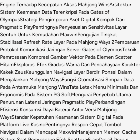
Engine Terhadap Kecepatan Akses Mahjong Wins
Arsitektur
Sistem Keamanan Data Terenkripsi Pada Gates of
Olympus
Strategi Pengimporan Aset Digital Kompak Dari
Pragmatic Play
Pentingnya Penyesuaian Sensitivitas Layar
Sentuh Untuk Kemudahan Maxwin
Pengujian Tingkat
Stabilisasi Refresh Rate Layar Pada Mahjong Ways 2
Pembaruan
Protokol Komunikasi Jaringan Server Gates of Olympus
Teknik
Pemrosesan Kompresi Gambar Vektor Pada Elemen Scatter
Hitam
Eksplorasi Efek Gradasi Warna Dan Pencahayaan Karakter
Kakek Zeus
Keunggulan Navigasi Layar Berdiri Ponsel Dalam
Menjalankan Mahjong Ways
Fungsi Otomatisasi Simpan Data
Pada Antarmuka Mahjong Wins
Tata Letak Menu Minimalis Dan
Ergonomis Pada Sistem PG Soft
Mengurai Penyebab Utama
Penurunan Latensi Jaringan Pragmatic Play
Perbandingan
Efisiensi Konsumsi Daya Baterai Antar Versi Mahjong
Ways
Standar Kepatuhan Keamanan Sistem Digital Pada
Platform Live Kasino
Pentingnya Respon Cepat Tombol
Navigasi Dalam Mencapai Maxwin
Manajemen Memori Cache
Sistem Saat Pemrosesan Efek Scatter Hitam
Detail Desain