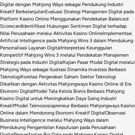
Digital dengan Mahjong Ways sebagai Pendukung Industri
Kreatif Berkelanjutan
Evaluasi Strategi Manajemen Digital pada
Platform Kasino Online Menggunakan Pendekatan Balanced
Scorecard
Identifikasi Hubungan Sentimen Digital terhadap
Nilai Perusahaan melalui Aktivitas Kasino Online
Implementasi
Artificial Intelligence pada Mahjong Wins 3 dalam Mendukung
Personalisasi Layanan Digital
Interpretasi Keunggulan
Kompetitif Mahjong Wins 3 melalui Pendekatan Manajemen
Strategis pada Industri Digital
Kajian Pasar Modal Digital melalui
Mahjong Ways sebagai Ilustrasi Dinamika Investasi Berbasis
Teknologi
Korelasi Pergerakan Saham Sektor Teknologi
Dikaitkan dengan Aktivitas Mahjongways Kasino Online di Era
Ekonomi Digital
Model Tata Kelola Bisnis Berbasis Mahjong
Kasino Digital untuk Meningkatkan Daya Saing Industri
Kreatif
Model Teknososiopreneur Berbasis Mahjongways Kasino
Online dalam Mendorong Ekonomi Kreatif Digital
Observasi
Business Intelligence melalui Mahjong Ways dalam
Mendukung Pengambilan Keputusan pada Perusahaan
Digital
Pemanfaatan Big Data pada Mahjong Kasino Digital