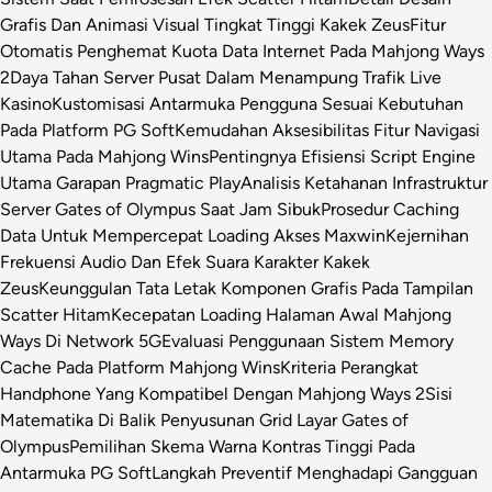
Grafis Dan Animasi Visual Tingkat Tinggi Kakek Zeus
Fitur
Otomatis Penghemat Kuota Data Internet Pada Mahjong Ways
2
Daya Tahan Server Pusat Dalam Menampung Trafik Live
Kasino
Kustomisasi Antarmuka Pengguna Sesuai Kebutuhan
Pada Platform PG Soft
Kemudahan Aksesibilitas Fitur Navigasi
Utama Pada Mahjong Wins
Pentingnya Efisiensi Script Engine
Utama Garapan Pragmatic Play
Analisis Ketahanan Infrastruktur
Server Gates of Olympus Saat Jam Sibuk
Prosedur Caching
Data Untuk Mempercepat Loading Akses Maxwin
Kejernihan
Frekuensi Audio Dan Efek Suara Karakter Kakek
Zeus
Keunggulan Tata Letak Komponen Grafis Pada Tampilan
Scatter Hitam
Kecepatan Loading Halaman Awal Mahjong
Ways Di Network 5G
Evaluasi Penggunaan Sistem Memory
Cache Pada Platform Mahjong Wins
Kriteria Perangkat
Handphone Yang Kompatibel Dengan Mahjong Ways 2
Sisi
Matematika Di Balik Penyusunan Grid Layar Gates of
Olympus
Pemilihan Skema Warna Kontras Tinggi Pada
Antarmuka PG Soft
Langkah Preventif Menghadapi Gangguan