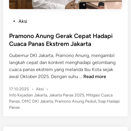
P
Aksi
o
s
Pramono Anung Gerak Cepat Hadapi
t
Cuaca Panas Ekstrem Jakarta
e
Gubernur DKI Jakarta, Pramono Anung, mengambil
d
langkah cepat dan konkret menghadapi gelombang
i
cuaca panas ekstrem yang melanda Ibu Kota sejak
n
P
awal Oktober 2025. Dengan suhu …
Read more
r
P
17.10.2025
•
Aksi
•
a
o
Info Kejadian Jakarta
,
Jakarta Panas 2025
,
Mitigasi Cuaca
m
s
Panas
,
OMC DKI Jakarta
,
Pramono Anung Peduli
,
Siap Hadapi
o
t
Panas
n
e
o
d
A
i