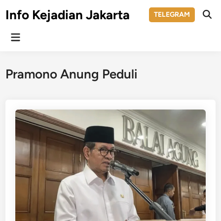
Skip
Info Kejadian Jakarta
TELEGRAM
to
Ope
Sear
content
Main
Menu
Pramono Anung Peduli