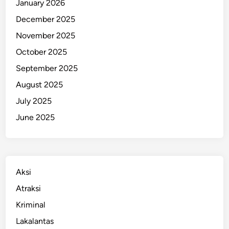
January 2026
a
December 2025
k
a
November 2025
r
October 2025
t
September 2025
a
August 2025
July 2025
June 2025
Aksi
Atraksi
Kriminal
Lakalantas