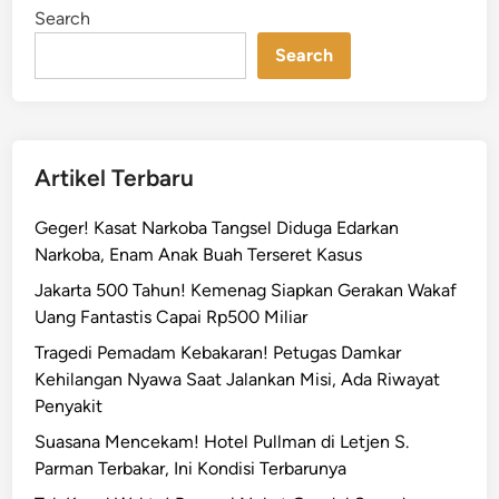
n
n
Search
u
Search
n
g
G
e
r
Artikel Terbaru
a
k
Geger! Kasat Narkoba Tangsel Diduga Edarkan
C
Narkoba, Enam Anak Buah Terseret Kasus
e
Jakarta 500 Tahun! Kemenag Siapkan Gerakan Wakaf
p
Uang Fantastis Capai Rp500 Miliar
a
Tragedi Pemadam Kebakaran! Petugas Damkar
t
Kehilangan Nyawa Saat Jalankan Misi, Ada Riwayat
H
Penyakit
a
d
Suasana Mencekam! Hotel Pullman di Letjen S.
a
Parman Terbakar, Ini Kondisi Terbarunya
p