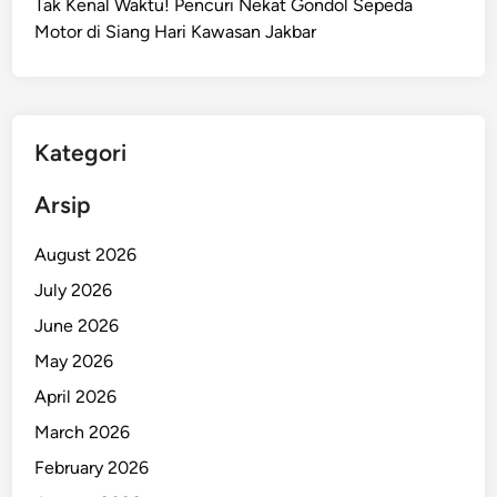
Tak Kenal Waktu! Pencuri Nekat Gondol Sepeda
i
Motor di Siang Hari Kawasan Jakbar
C
u
a
c
a
Kategori
P
a
Arsip
n
a
August 2026
s
July 2026
E
June 2026
k
s
May 2026
t
April 2026
r
March 2026
e
m
February 2026
J