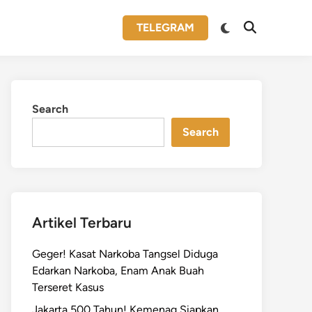
Switch
TELEGRAM
Open
to
Search
dark
mode
Search
Search
Artikel Terbaru
Geger! Kasat Narkoba Tangsel Diduga
Edarkan Narkoba, Enam Anak Buah
Terseret Kasus
Jakarta 500 Tahun! Kemenag Siapkan