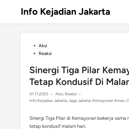
Skip
Info Kejadian Jakarta
to
content
Posted
Aksi
in
Reaksi
Sinergi Tiga Pilar Kem
Tetap Kondusif Di Mala
Posted
01.11.2025
•
Aksi
,
Reaksi
•
in
Info Kejadian Jakarta
,
Jaga Jakarta
,
Kemayoran Aman
,
O
Sinergi Tiga Pilar di Kemayoran bekerja sam
tetap kondusif malam hari.