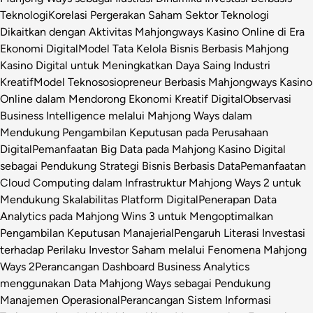
Teknologi
Korelasi Pergerakan Saham Sektor Teknologi
Dikaitkan dengan Aktivitas Mahjongways Kasino Online di Era
Ekonomi Digital
Model Tata Kelola Bisnis Berbasis Mahjong
Kasino Digital untuk Meningkatkan Daya Saing Industri
Kreatif
Model Teknososiopreneur Berbasis Mahjongways Kasino
Online dalam Mendorong Ekonomi Kreatif Digital
Observasi
Business Intelligence melalui Mahjong Ways dalam
Mendukung Pengambilan Keputusan pada Perusahaan
Digital
Pemanfaatan Big Data pada Mahjong Kasino Digital
sebagai Pendukung Strategi Bisnis Berbasis Data
Pemanfaatan
Cloud Computing dalam Infrastruktur Mahjong Ways 2 untuk
Mendukung Skalabilitas Platform Digital
Penerapan Data
Analytics pada Mahjong Wins 3 untuk Mengoptimalkan
Pengambilan Keputusan Manajerial
Pengaruh Literasi Investasi
terhadap Perilaku Investor Saham melalui Fenomena Mahjong
Ways 2
Perancangan Dashboard Business Analytics
menggunakan Data Mahjong Ways sebagai Pendukung
Manajemen Operasional
Perancangan Sistem Informasi