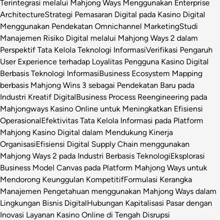
Terintegrasi melalui Mahjong Ways Menggunakan Enterprise
Architecture
Strategi Pemasaran Digital pada Kasino Digital
Menggunakan Pendekatan Omnichannel Marketing
Studi
Manajemen Risiko Digital melalui Mahjong Ways 2 dalam
Perspektif Tata Kelola Teknologi Informasi
Verifikasi Pengaruh
User Experience terhadap Loyalitas Pengguna Kasino Digital
Berbasis Teknologi Informasi
Business Ecosystem Mapping
berbasis Mahjong Wins 3 sebagai Pendekatan Baru pada
Industri Kreatif Digital
Business Process Reengineering pada
Mahjongways Kasino Online untuk Meningkatkan Efisiensi
Operasional
Efektivitas Tata Kelola Informasi pada Platform
Mahjong Kasino Digital dalam Mendukung Kinerja
Organisasi
Efisiensi Digital Supply Chain menggunakan
Mahjong Ways 2 pada Industri Berbasis Teknologi
Eksplorasi
Business Model Canvas pada Platform Mahjong Ways untuk
Mendorong Keunggulan Kompetitif
Formulasi Kerangka
Manajemen Pengetahuan menggunakan Mahjong Ways dalam
Lingkungan Bisnis Digital
Hubungan Kapitalisasi Pasar dengan
Inovasi Layanan Kasino Online di Tengah Disrupsi