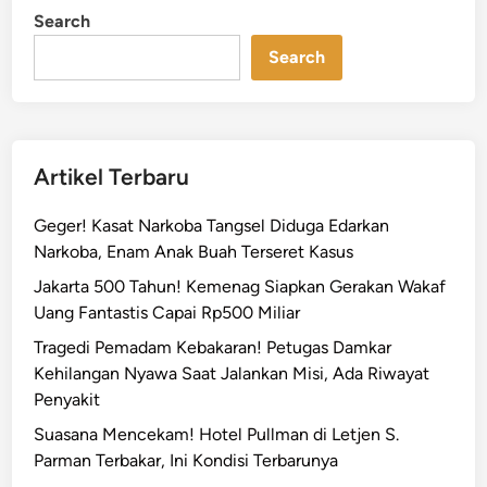
T
i
Search
n
i
g
Search
a
P
i
l
Artikel Terbaru
a
r
Geger! Kasat Narkoba Tangsel Diduga Edarkan
K
Narkoba, Enam Anak Buah Terseret Kasus
e
Jakarta 500 Tahun! Kemenag Siapkan Gerakan Wakaf
m
Uang Fantastis Capai Rp500 Miliar
a
y
Tragedi Pemadam Kebakaran! Petugas Damkar
o
Kehilangan Nyawa Saat Jalankan Misi, Ada Riwayat
r
Penyakit
a
Suasana Mencekam! Hotel Pullman di Letjen S.
n
Parman Terbakar, Ini Kondisi Terbarunya
,