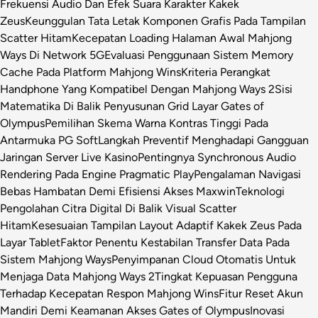
Frekuensi Audio Dan Efek Suara Karakter Kakek
Zeus
Keunggulan Tata Letak Komponen Grafis Pada Tampilan
Scatter Hitam
Kecepatan Loading Halaman Awal Mahjong
Ways Di Network 5G
Evaluasi Penggunaan Sistem Memory
Cache Pada Platform Mahjong Wins
Kriteria Perangkat
Handphone Yang Kompatibel Dengan Mahjong Ways 2
Sisi
Matematika Di Balik Penyusunan Grid Layar Gates of
Olympus
Pemilihan Skema Warna Kontras Tinggi Pada
Antarmuka PG Soft
Langkah Preventif Menghadapi Gangguan
Jaringan Server Live Kasino
Pentingnya Synchronous Audio
Rendering Pada Engine Pragmatic Play
Pengalaman Navigasi
Bebas Hambatan Demi Efisiensi Akses Maxwin
Teknologi
Pengolahan Citra Digital Di Balik Visual Scatter
Hitam
Kesesuaian Tampilan Layout Adaptif Kakek Zeus Pada
Layar Tablet
Faktor Penentu Kestabilan Transfer Data Pada
Sistem Mahjong Ways
Penyimpanan Cloud Otomatis Untuk
Menjaga Data Mahjong Ways 2
Tingkat Kepuasan Pengguna
Terhadap Kecepatan Respon Mahjong Wins
Fitur Reset Akun
Mandiri Demi Keamanan Akses Gates of Olympus
Inovasi