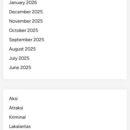
January 2026
K
December 2025
o
n
November 2025
d
October 2025
u
September 2025
s
i
August 2025
f
July 2025
D
June 2025
i
M
a
l
a
Aksi
m
Atraksi
H
Kriminal
a
r
Lakalantas