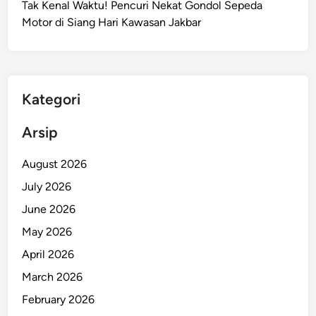
Tak Kenal Waktu! Pencuri Nekat Gondol Sepeda
M
Motor di Siang Hari Kawasan Jakbar
e
n
j
a
g
Kategori
a
J
Arsip
a
k
August 2026
a
July 2026
r
June 2026
t
a
May 2026
T
April 2026
e
March 2026
t
a
February 2026
p