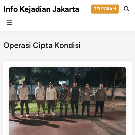
Skip
Info Kejadian Jakarta
TELEGRAM
to
Ope
Sear
content
Main
Menu
Operasi Cipta Kondisi