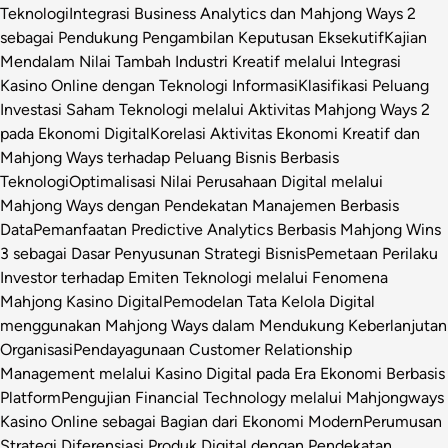
Teknologi
Integrasi Business Analytics dan Mahjong Ways 2
sebagai Pendukung Pengambilan Keputusan Eksekutif
Kajian
Mendalam Nilai Tambah Industri Kreatif melalui Integrasi
Kasino Online dengan Teknologi Informasi
Klasifikasi Peluang
Investasi Saham Teknologi melalui Aktivitas Mahjong Ways 2
pada Ekonomi Digital
Korelasi Aktivitas Ekonomi Kreatif dan
Mahjong Ways terhadap Peluang Bisnis Berbasis
Teknologi
Optimalisasi Nilai Perusahaan Digital melalui
Mahjong Ways dengan Pendekatan Manajemen Berbasis
Data
Pemanfaatan Predictive Analytics Berbasis Mahjong Wins
3 sebagai Dasar Penyusunan Strategi Bisnis
Pemetaan Perilaku
Investor terhadap Emiten Teknologi melalui Fenomena
Mahjong Kasino Digital
Pemodelan Tata Kelola Digital
menggunakan Mahjong Ways dalam Mendukung Keberlanjutan
Organisasi
Pendayagunaan Customer Relationship
Management melalui Kasino Digital pada Era Ekonomi Berbasis
Platform
Pengujian Financial Technology melalui Mahjongways
Kasino Online sebagai Bagian dari Ekonomi Modern
Perumusan
Strategi Diferensiasi Produk Digital dengan Pendekatan