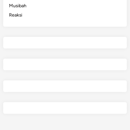
i
Musibah
Reaksi