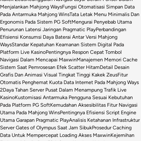
Menjalankan Mahjong Ways
Fungsi Otomatisasi Simpan Data
Pada Antarmuka Mahjong Wins
Tata Letak Menu Minimalis Dan
Ergonomis Pada Sistem PG Soft
Mengurai Penyebab Utama
Penurunan Latensi Jaringan Pragmatic Play
Perbandingan
Efisiensi Konsumsi Daya Baterai Antar Versi Mahjong
Ways
Standar Kepatuhan Keamanan Sistem Digital Pada
Platform Live Kasino
Pentingnya Respon Cepat Tombol
Navigasi Dalam Mencapai Maxwin
Manajemen Memori Cache
Sistem Saat Pemrosesan Efek Scatter Hitam
Detail Desain
Grafis Dan Animasi Visual Tingkat Tinggi Kakek Zeus
Fitur
Otomatis Penghemat Kuota Data Internet Pada Mahjong Ways
2
Daya Tahan Server Pusat Dalam Menampung Trafik Live
Kasino
Kustomisasi Antarmuka Pengguna Sesuai Kebutuhan
Pada Platform PG Soft
Kemudahan Aksesibilitas Fitur Navigasi
Utama Pada Mahjong Wins
Pentingnya Efisiensi Script Engine
Utama Garapan Pragmatic Play
Analisis Ketahanan Infrastruktur
Server Gates of Olympus Saat Jam Sibuk
Prosedur Caching
Data Untuk Mempercepat Loading Akses Maxwin
Kejernihan