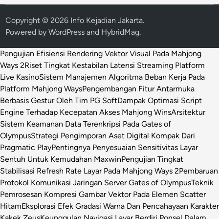
Copyright © 2026
Info Kejadian Jakarta
.
Powered by
WordPress
and
HybridMag
.
Pengujian Efisiensi Rendering Vektor Visual Pada Mahjong
Ways 2
Riset Tingkat Kestabilan Latensi Streaming Platform
Live Kasino
Sistem Manajemen Algoritma Beban Kerja Pada
Platform Mahjong Ways
Pengembangan Fitur Antarmuka
Berbasis Gestur Oleh Tim PG Soft
Dampak Optimasi Script
Engine Terhadap Kecepatan Akses Mahjong Wins
Arsitektur
Sistem Keamanan Data Terenkripsi Pada Gates of
Olympus
Strategi Pengimporan Aset Digital Kompak Dari
Pragmatic Play
Pentingnya Penyesuaian Sensitivitas Layar
Sentuh Untuk Kemudahan Maxwin
Pengujian Tingkat
Stabilisasi Refresh Rate Layar Pada Mahjong Ways 2
Pembaruan
Protokol Komunikasi Jaringan Server Gates of Olympus
Teknik
Pemrosesan Kompresi Gambar Vektor Pada Elemen Scatter
Hitam
Eksplorasi Efek Gradasi Warna Dan Pencahayaan Karakter
Kakek Zeus
Keunggulan Navigasi Layar Berdiri Ponsel Dalam