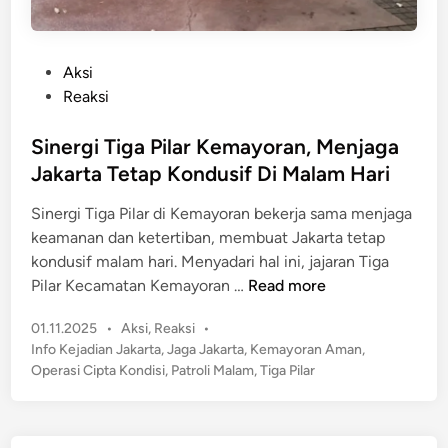
P
Aksi
o
Reaksi
s
t
Sinergi Tiga Pilar Kemayoran, Menjaga
e
Jakarta Tetap Kondusif Di Malam Hari
d
Sinergi Tiga Pilar di Kemayoran bekerja sama menjaga
i
keamanan dan ketertiban, membuat Jakarta tetap
n
kondusif malam hari. Menyadari hal ini, jajaran Tiga
S
Pilar Kecamatan Kemayoran …
Read more
i
P
01.11.2025
•
Aksi
,
Reaksi
•
n
o
Info Kejadian Jakarta
,
Jaga Jakarta
,
Kemayoran Aman
,
e
s
Operasi Cipta Kondisi
,
Patroli Malam
,
Tiga Pilar
r
t
g
e
i
d