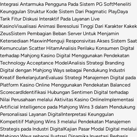
Integrasi Antarmuka Pengguna Pada Sistem PG Soft
Meneliti
Keunggulan Struktur Kode Sistem Dari Pragmatic Play
Daya
Tarik Fitur Diskusi Interaktif Pada Layanan Live
Kasino
Visualisasi Animasi Beresolusi Tinggi Dari Karakter Kakek
Zeus
Sistem Pembagian Beban Server Untuk Menjamin
Ketersediaan Maxwin
Menguji Responsivitas Akses Sistem Saat
Kemunculan Scatter Hitam
Analisis Perilaku Konsumen Digital
terhadap Mahjong Kasino Digital Menggunakan Pendekatan
Technology Acceptance Model
Analisis Strategi Branding
Digital dengan Mahjong Ways sebagai Pendukung Industri
Kreatif Berkelanjutan
Evaluasi Strategi Manajemen Digital pada
Platform Kasino Online Menggunakan Pendekatan Balanced
Scorecard
Identifikasi Hubungan Sentimen Digital terhadap
Nilai Perusahaan melalui Aktivitas Kasino Online
Implementasi
Artificial Intelligence pada Mahjong Wins 3 dalam Mendukung
Personalisasi Layanan Digital
Interpretasi Keunggulan
Kompetitif Mahjong Wins 3 melalui Pendekatan Manajemen
Strategis pada Industri Digital
Kajian Pasar Modal Digital melalui
Mahjong Ways sebagai Ilustrasi Dinamika Investasi Berbasis