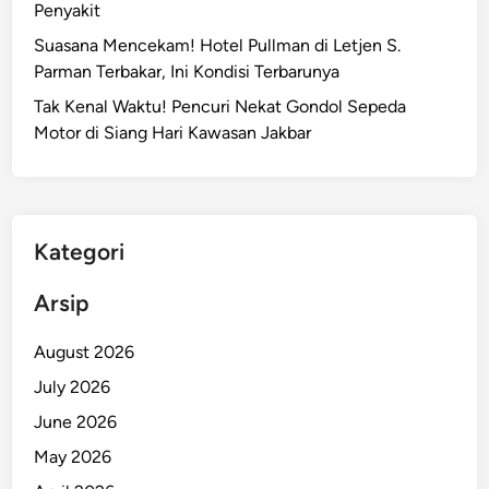
a
Penyakit
i
g
Suasana Mencekam! Hotel Pullman di Letjen S.
D
a
Parman Terbakar, Ini Kondisi Terbarunya
e
K
m
Tak Kenal Waktu! Pencuri Nekat Gondol Sepeda
e
o
Motor di Siang Hari Kawasan Jakbar
a
n
m
s
a
t
n
r
a
Kategori
a
n
s
J
Arsip
i
a
H
k
August 2026
a
a
July 2026
r
r
i
June 2026
t
I
a
May 2026
n
!