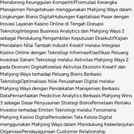
Mendorong Keunggulan Kompetitif
Formulasi Kerangka
Manajemen Pengetahuan menggunakan Mahjong Ways dalam
Lingkungan Bisnis Digital
Hubungan Kapitalisasi Pasar dengan
Inovasi Layanan Kasino Online di Tengah Disrupsi
Teknologi
Integrasi Business Analytics dan Mahjong Ways 2
sebagai Pendukung Pengambilan Keputusan Eksekutif
Kajian
Mendalam Nilai Tambah Industri Kreatif melalui Integrasi
Kasino Online dengan Teknologi Informasi
Klasifikasi Peluang
Investasi Saham Teknologi melalui Aktivitas Mahjong Ways 2
pada Ekonomi Digital
Korelasi Aktivitas Ekonomi Kreatif dan
Mahjong Ways terhadap Peluang Bisnis Berbasis
Teknologi
Optimalisasi Nilai Perusahaan Digital melalui
Mahjong Ways dengan Pendekatan Manajemen Berbasis
Data
Pemanfaatan Predictive Analytics Berbasis Mahjong Wins
3 sebagai Dasar Penyusunan Strategi Bisnis
Pemetaan Perilaku
Investor terhadap Emiten Teknologi melalui Fenomena
Mahjong Kasino Digital
Pemodelan Tata Kelola Digital
menggunakan Mahjong Ways dalam Mendukung Keberlanjutan
Organisasi
Pendayagunaan Customer Relationship