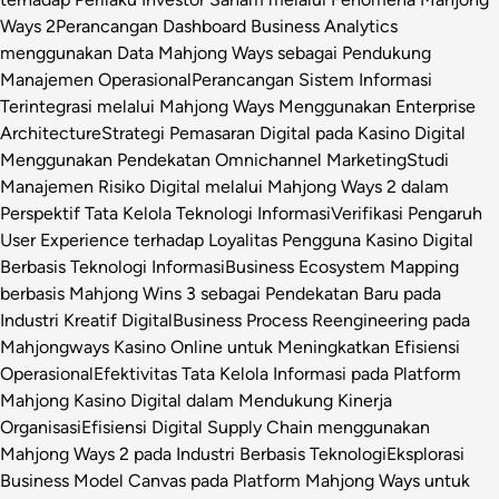
Ways 2
Perancangan Dashboard Business Analytics
menggunakan Data Mahjong Ways sebagai Pendukung
Manajemen Operasional
Perancangan Sistem Informasi
Terintegrasi melalui Mahjong Ways Menggunakan Enterprise
Architecture
Strategi Pemasaran Digital pada Kasino Digital
Menggunakan Pendekatan Omnichannel Marketing
Studi
Manajemen Risiko Digital melalui Mahjong Ways 2 dalam
Perspektif Tata Kelola Teknologi Informasi
Verifikasi Pengaruh
User Experience terhadap Loyalitas Pengguna Kasino Digital
Berbasis Teknologi Informasi
Business Ecosystem Mapping
berbasis Mahjong Wins 3 sebagai Pendekatan Baru pada
Industri Kreatif Digital
Business Process Reengineering pada
Mahjongways Kasino Online untuk Meningkatkan Efisiensi
Operasional
Efektivitas Tata Kelola Informasi pada Platform
Mahjong Kasino Digital dalam Mendukung Kinerja
Organisasi
Efisiensi Digital Supply Chain menggunakan
Mahjong Ways 2 pada Industri Berbasis Teknologi
Eksplorasi
Business Model Canvas pada Platform Mahjong Ways untuk