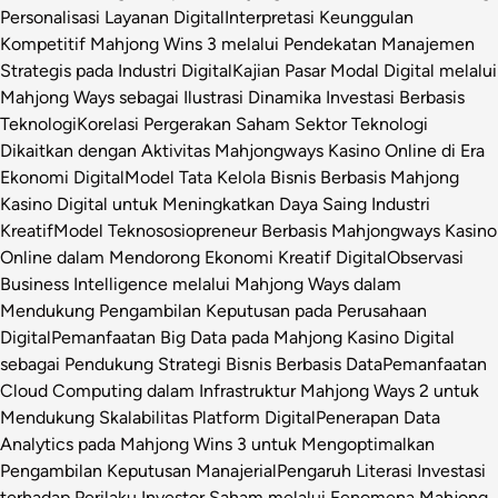
Personalisasi Layanan Digital
Interpretasi Keunggulan
Kompetitif Mahjong Wins 3 melalui Pendekatan Manajemen
Strategis pada Industri Digital
Kajian Pasar Modal Digital melalui
Mahjong Ways sebagai Ilustrasi Dinamika Investasi Berbasis
Teknologi
Korelasi Pergerakan Saham Sektor Teknologi
Dikaitkan dengan Aktivitas Mahjongways Kasino Online di Era
Ekonomi Digital
Model Tata Kelola Bisnis Berbasis Mahjong
Kasino Digital untuk Meningkatkan Daya Saing Industri
Kreatif
Model Teknososiopreneur Berbasis Mahjongways Kasino
Online dalam Mendorong Ekonomi Kreatif Digital
Observasi
Business Intelligence melalui Mahjong Ways dalam
Mendukung Pengambilan Keputusan pada Perusahaan
Digital
Pemanfaatan Big Data pada Mahjong Kasino Digital
sebagai Pendukung Strategi Bisnis Berbasis Data
Pemanfaatan
Cloud Computing dalam Infrastruktur Mahjong Ways 2 untuk
Mendukung Skalabilitas Platform Digital
Penerapan Data
Analytics pada Mahjong Wins 3 untuk Mengoptimalkan
Pengambilan Keputusan Manajerial
Pengaruh Literasi Investasi
terhadap Perilaku Investor Saham melalui Fenomena Mahjong