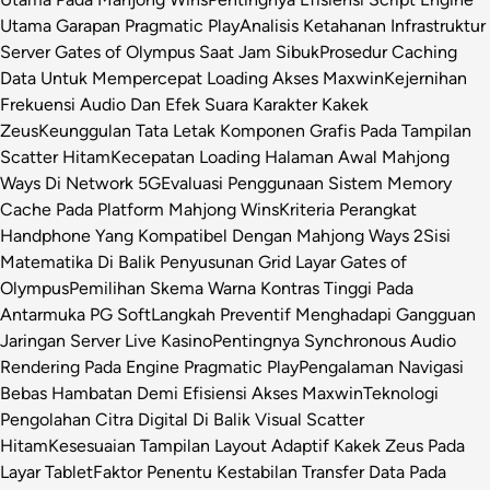
Utama Garapan Pragmatic Play
Analisis Ketahanan Infrastruktur
Server Gates of Olympus Saat Jam Sibuk
Prosedur Caching
Data Untuk Mempercepat Loading Akses Maxwin
Kejernihan
Frekuensi Audio Dan Efek Suara Karakter Kakek
Zeus
Keunggulan Tata Letak Komponen Grafis Pada Tampilan
Scatter Hitam
Kecepatan Loading Halaman Awal Mahjong
Ways Di Network 5G
Evaluasi Penggunaan Sistem Memory
Cache Pada Platform Mahjong Wins
Kriteria Perangkat
Handphone Yang Kompatibel Dengan Mahjong Ways 2
Sisi
Matematika Di Balik Penyusunan Grid Layar Gates of
Olympus
Pemilihan Skema Warna Kontras Tinggi Pada
Antarmuka PG Soft
Langkah Preventif Menghadapi Gangguan
Jaringan Server Live Kasino
Pentingnya Synchronous Audio
Rendering Pada Engine Pragmatic Play
Pengalaman Navigasi
Bebas Hambatan Demi Efisiensi Akses Maxwin
Teknologi
Pengolahan Citra Digital Di Balik Visual Scatter
Hitam
Kesesuaian Tampilan Layout Adaptif Kakek Zeus Pada
Layar Tablet
Faktor Penentu Kestabilan Transfer Data Pada