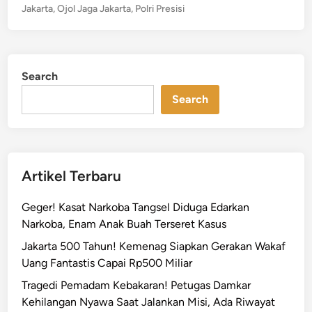
s
u
Jakarta
,
Ojol Jaga Jakarta
,
Polri Presisi
l
t
n
r
e
g
i
d
a
A
i
n
Search
n
j
A
Search
a
m
k
a
D
n
r
k
i
Artikel Terbaru
a
v
n
e
Geger! Kasat Narkoba Tangsel Diduga Edarkan
T
r
Narkoba, Enam Anak Buah Terseret Kasus
i
O
g
Jakarta 500 Tahun! Kemenag Siapkan Gerakan Wakaf
j
a
Uang Fantastis Capai Rp500 Miliar
o
A
l
Tragedi Pemadam Kebakaran! Petugas Damkar
k
J
Kehilangan Nyawa Saat Jalankan Misi, Ada Riwayat
s