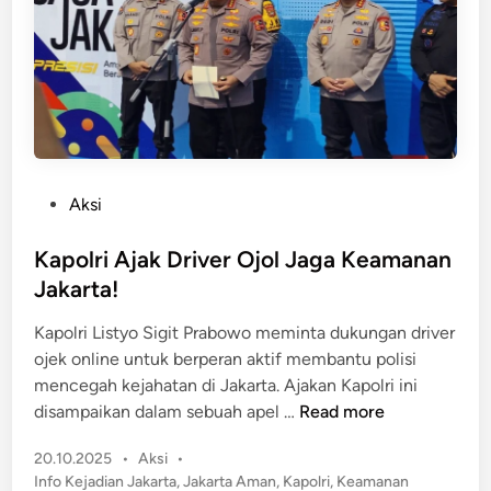
,
c
R
i
a
J
t
a
u
k
s
a
a
r
n
t
P
Aksi
P
a
o
e
A
s
Kapolri Ajak Driver Ojol Jaga Keamanan
r
m
t
Jakarta!
s
a
e
o
Kapolri Listyo Sigit Prabowo meminta dukungan driver
n
d
n
ojek online untuk berperan aktif membantu polisi
i
e
mencegah kejahatan di Jakarta. Ajakan Kapolri ini
n
l
K
disampaikan dalam sebuah apel …
Read more
G
a
a
P
20.10.2025
•
Aksi
•
p
b
o
Info Kejadian Jakarta
,
Jakarta Aman
,
Kapolri
,
Keamanan
o