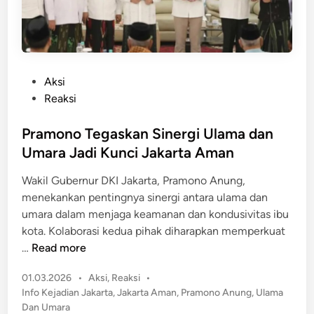
,
s
S
m
a
e
t
d
p
P
Aksi
i
o
o
Reaksi
T
l
s
a
P
t
Pramono Tegaskan Sinergi Ulama dan
n
P
e
a
Umara Jadi Kunci Jakarta Aman
D
d
h
K
Wakil Gubernur DKI Jakarta, Pramono Anung,
i
A
I
menekankan pentingnya sinergi antara ulama dan
n
b
K
umara dalam menjaga keamanan dan kondusivitas ibu
a
e
kota. Kolaborasi kedua pihak diharapkan memperkuat
n
r
P
…
Read more
g
a
r
h
P
01.03.2026
•
Aksi
,
Reaksi
•
a
k
o
Info Kejadian Jakarta
,
Jakarta Aman
,
Pramono Anung
,
Ulama
m
s
a
Dan Umara