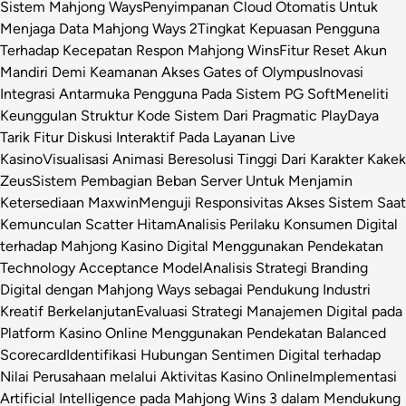
Sistem Mahjong Ways
Penyimpanan Cloud Otomatis Untuk
Menjaga Data Mahjong Ways 2
Tingkat Kepuasan Pengguna
Terhadap Kecepatan Respon Mahjong Wins
Fitur Reset Akun
Mandiri Demi Keamanan Akses Gates of Olympus
Inovasi
Integrasi Antarmuka Pengguna Pada Sistem PG Soft
Meneliti
Keunggulan Struktur Kode Sistem Dari Pragmatic Play
Daya
Tarik Fitur Diskusi Interaktif Pada Layanan Live
Kasino
Visualisasi Animasi Beresolusi Tinggi Dari Karakter Kakek
Zeus
Sistem Pembagian Beban Server Untuk Menjamin
Ketersediaan Maxwin
Menguji Responsivitas Akses Sistem Saat
Kemunculan Scatter Hitam
Analisis Perilaku Konsumen Digital
terhadap Mahjong Kasino Digital Menggunakan Pendekatan
Technology Acceptance Model
Analisis Strategi Branding
Digital dengan Mahjong Ways sebagai Pendukung Industri
Kreatif Berkelanjutan
Evaluasi Strategi Manajemen Digital pada
Platform Kasino Online Menggunakan Pendekatan Balanced
Scorecard
Identifikasi Hubungan Sentimen Digital terhadap
Nilai Perusahaan melalui Aktivitas Kasino Online
Implementasi
Artificial Intelligence pada Mahjong Wins 3 dalam Mendukung