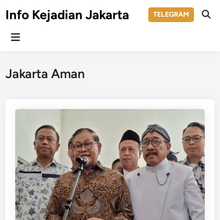
Skip
Info Kejadian Jakarta
TELEGRAM
to
Ope
Sear
content
Main
Menu
Jakarta Aman