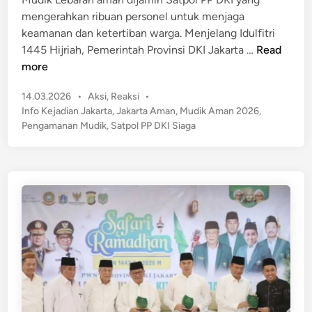
i
e
mengerahkan ribuan personel untuk menjaga
n
g
keamanan dan ketertiban warga. Menjelang Idulfitri
a
M
1445 Hijriah, Pemerintah Provinsi DKI Jakarta …
Read
s
u
more
U
d
s
P
14.03.2026
•
Aksi
,
Reaksi
•
i
a
o
Info Kejadian Jakarta
,
Jakarta Aman
,
Mudik Aman 2026
,
k
s
i
Pengamanan Mudik
,
Satpol PP DKI Siaga
L
t
A
e
e
k
b
d
s
a
i
i
n
r
P
a
r
n
e
A
m
m
a
a
n
n
i