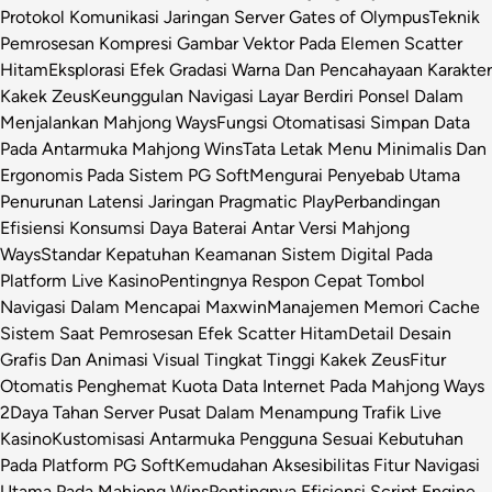
Protokol Komunikasi Jaringan Server Gates of Olympus
Teknik
Pemrosesan Kompresi Gambar Vektor Pada Elemen Scatter
Hitam
Eksplorasi Efek Gradasi Warna Dan Pencahayaan Karakter
Kakek Zeus
Keunggulan Navigasi Layar Berdiri Ponsel Dalam
Menjalankan Mahjong Ways
Fungsi Otomatisasi Simpan Data
Pada Antarmuka Mahjong Wins
Tata Letak Menu Minimalis Dan
Ergonomis Pada Sistem PG Soft
Mengurai Penyebab Utama
Penurunan Latensi Jaringan Pragmatic Play
Perbandingan
Efisiensi Konsumsi Daya Baterai Antar Versi Mahjong
Ways
Standar Kepatuhan Keamanan Sistem Digital Pada
Platform Live Kasino
Pentingnya Respon Cepat Tombol
Navigasi Dalam Mencapai Maxwin
Manajemen Memori Cache
Sistem Saat Pemrosesan Efek Scatter Hitam
Detail Desain
Grafis Dan Animasi Visual Tingkat Tinggi Kakek Zeus
Fitur
Otomatis Penghemat Kuota Data Internet Pada Mahjong Ways
2
Daya Tahan Server Pusat Dalam Menampung Trafik Live
Kasino
Kustomisasi Antarmuka Pengguna Sesuai Kebutuhan
Pada Platform PG Soft
Kemudahan Aksesibilitas Fitur Navigasi
Utama Pada Mahjong Wins
Pentingnya Efisiensi Script Engine