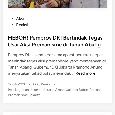
P
Aksi
o
Reaksi
s
t
HEBOH! Pemprov DKI Bertindak Tegas
e
Usai Aksi Premanisme di Tanah Abang
d
Pemprov DKI Jakarta bersama aparat bergerak cepat
i
menindak tegas aksi premanisme yang meresahkan di
n
Tanah Abang. Gubernur DKI Jakarta Pramono Anung
H
menyatakan tekad bulat menindak …
Read more
E
P
12.04.2026
•
Aksi
,
Reaksi
•
B
o
Info Kejadian Jakarta
,
Jakarta Aman
,
Jakarta Bebas Preman
,
O
s
Premanisme Jakarta
H
t
!
e
P
d