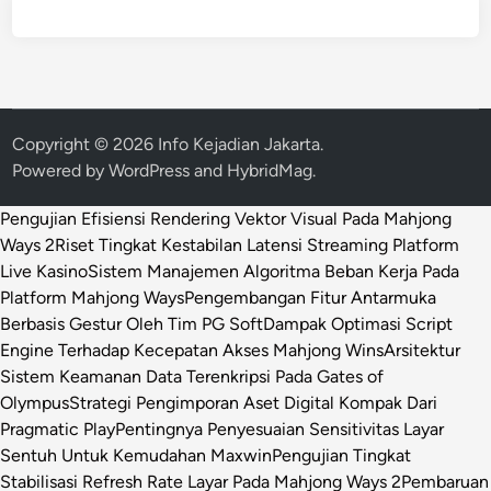
Copyright © 2026
Info Kejadian Jakarta
.
Powered by
WordPress
and
HybridMag
.
Pengujian Efisiensi Rendering Vektor Visual Pada Mahjong
Ways 2
Riset Tingkat Kestabilan Latensi Streaming Platform
Live Kasino
Sistem Manajemen Algoritma Beban Kerja Pada
Platform Mahjong Ways
Pengembangan Fitur Antarmuka
Berbasis Gestur Oleh Tim PG Soft
Dampak Optimasi Script
Engine Terhadap Kecepatan Akses Mahjong Wins
Arsitektur
Sistem Keamanan Data Terenkripsi Pada Gates of
Olympus
Strategi Pengimporan Aset Digital Kompak Dari
Pragmatic Play
Pentingnya Penyesuaian Sensitivitas Layar
Sentuh Untuk Kemudahan Maxwin
Pengujian Tingkat
Stabilisasi Refresh Rate Layar Pada Mahjong Ways 2
Pembaruan