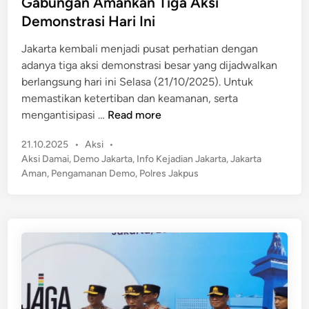
Gabungan Amankan Tiga Aksi
l
e
Demonstrasi Hari Ini
a
d
m
i
Jakarta kembali menjadi pusat perhatian dengan
a
n
adanya tiga aksi demonstrasi besar yang dijadwalkan
d
berlangsung hari ini Selasa (21/10/2025). Untuk
a
memastikan ketertiban dan keamanan, serta
n
J
mengantisipasi …
Read more
U
a
m
P
21.10.2025
•
Aksi
•
k
a
o
Aksi Damai
,
Demo Jakarta
,
Info Kejadian Jakarta
,
Jakarta
a
r
s
Aman
,
Pengamanan Demo
,
Polres Jakpus
r
t
a
t
e
J
a
d
a
S
i
d
n
i
i
a
K
g
u
a
n