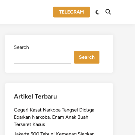
Switch
TELEGRAM
Open
to
Search
dark
mode
Search
Search
Artikel Terbaru
Geger! Kasat Narkoba Tangsel Diduga
Edarkan Narkoba, Enam Anak Buah
Terseret Kasus
Jakarta 500 Tahun! Kemenag Siapkan