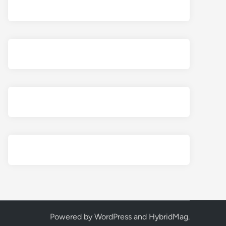
Powered by
WordPress
and
HybridMag
.