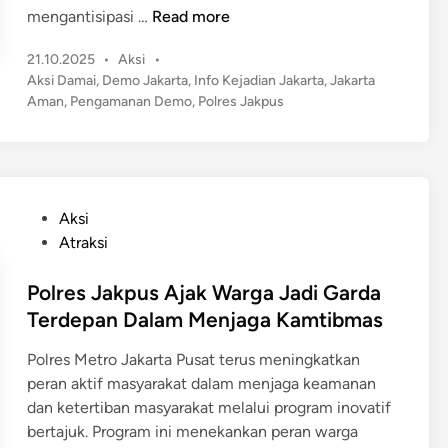
J
mengantisipasi …
Read more
a
P
21.10.2025
•
Aksi
•
k
o
Aksi Damai
,
Demo Jakarta
,
Info Kejadian Jakarta
,
Jakarta
a
s
Aman
,
Pengamanan Demo
,
Polres Jakpus
r
t
t
e
a
d
S
i
n
i
P
Aksi
a
o
Atraksi
g
s
a
t
Polres Jakpus Ajak Warga Jadi Garda
,
e
Terdepan Dalam Menjaga Kamtibmas
R
d
a
Polres Metro Jakarta Pusat terus meningkatkan
i
t
peran aktif masyarakat dalam menjaga keamanan
n
u
dan ketertiban masyarakat melalui program inovatif
s
bertajuk. Program ini menekankan peran warga
a