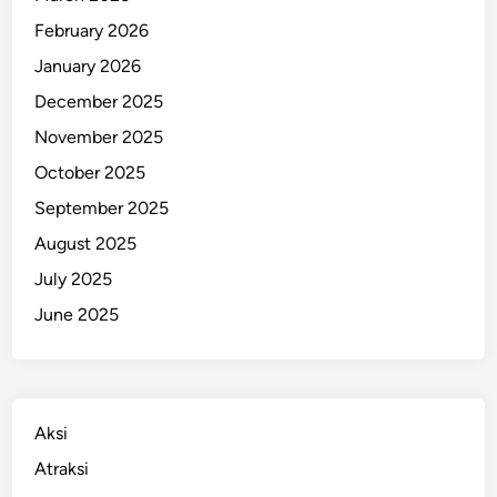
u
February 2026
r
January 2026
T
December 2025
r
a
November 2025
n
October 2025
s
September 2025
J
a
August 2025
k
July 2025
a
June 2025
r
t
a
,
T
Aksi
u
Atraksi
a