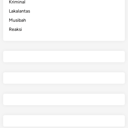
Kriminal
i
K
Lakalantas
e
Musibah
c
Reaksi
a
m
a
n