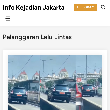
Skip
Info Kejadian Jakarta
TELEGRAM
to
Ope
Sear
content
Main
Menu
Pelanggaran Lalu Lintas