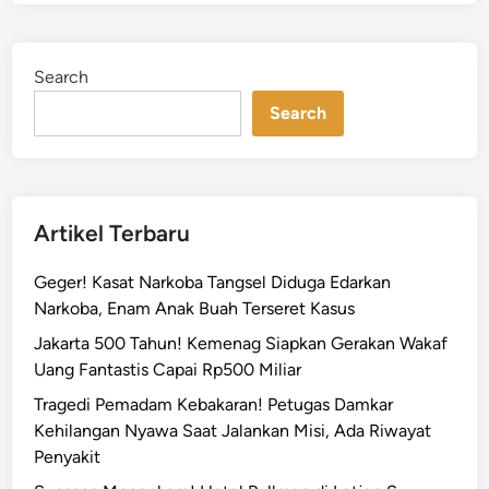
P
e
o
d
l
i
Search
n
i
Search
s
i
B
e
r
Artikel Terbaru
i
H
Geger! Kasat Narkoba Tangsel Diduga Edarkan
o
Narkoba, Enam Anak Buah Terseret Kasus
r
Jakarta 500 Tahun! Kemenag Siapkan Gerakan Wakaf
m
Uang Fantastis Capai Rp500 Miliar
a
t
Tragedi Pemadam Kebakaran! Petugas Damkar
S
Kehilangan Nyawa Saat Jalankan Misi, Ada Riwayat
a
Penyakit
a