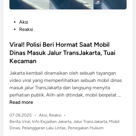
P
Aksi
o
Reaksi
s
t
Viral! Polisi Beri Hormat Saat Mobil
e
Dinas Masuk Jalur TransJakarta, Tuai
d
Kecaman
i
n
Jakarta kembali diramaikan oleh sebuah tayangan
video viral yang memperlihatkan sebuah mobil dinas
masuk jalur TransJakarta dan langsung menyita
V
perhatian publik. Alih-alih ditindak, mobil berpelat …
i
Read more
r
P
07.06.2025
•
Aksi
,
Reaksi
•
a
o
Berita Viral
,
Info Kejadian Jakarta
,
Jalur TransJakarta
,
Mobil
l
s
Dinas
,
Pelanggaran Lalu Lintas
,
Penegakan Hukum
!
t