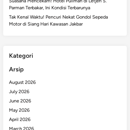
Suasana Mencekam! Hotel Pullman di Letjen S.
t
Parman Terbakar, Ini Kondisi Terbarunya
M
Tak Kenal Waktu! Pencuri Nekat Gondol Sepeda
o
Motor di Siang Hari Kawasan Jakbar
b
i
l
D
i
Kategori
n
a
Arsip
s
M
August 2026
a
July 2026
s
June 2026
u
k
May 2026
J
April 2026
a
March 2026
l