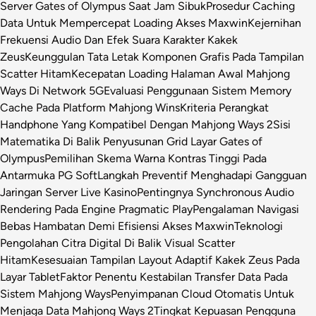
Server Gates of Olympus Saat Jam Sibuk
Prosedur Caching
Data Untuk Mempercepat Loading Akses Maxwin
Kejernihan
Frekuensi Audio Dan Efek Suara Karakter Kakek
Zeus
Keunggulan Tata Letak Komponen Grafis Pada Tampilan
Scatter Hitam
Kecepatan Loading Halaman Awal Mahjong
Ways Di Network 5G
Evaluasi Penggunaan Sistem Memory
Cache Pada Platform Mahjong Wins
Kriteria Perangkat
Handphone Yang Kompatibel Dengan Mahjong Ways 2
Sisi
Matematika Di Balik Penyusunan Grid Layar Gates of
Olympus
Pemilihan Skema Warna Kontras Tinggi Pada
Antarmuka PG Soft
Langkah Preventif Menghadapi Gangguan
Jaringan Server Live Kasino
Pentingnya Synchronous Audio
Rendering Pada Engine Pragmatic Play
Pengalaman Navigasi
Bebas Hambatan Demi Efisiensi Akses Maxwin
Teknologi
Pengolahan Citra Digital Di Balik Visual Scatter
Hitam
Kesesuaian Tampilan Layout Adaptif Kakek Zeus Pada
Layar Tablet
Faktor Penentu Kestabilan Transfer Data Pada
Sistem Mahjong Ways
Penyimpanan Cloud Otomatis Untuk
Menjaga Data Mahjong Ways 2
Tingkat Kepuasan Pengguna