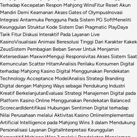
Terhadap Kecepatan Respon Mahjong Wins
Fitur Reset Akun
Mandiri Demi Keamanan Akses Gates of Olympus
Inovasi
Integrasi Antarmuka Pengguna Pada Sistem PG Soft
Meneliti
Keunggulan Struktur Kode Sistem Dari Pragmatic Play
Daya
Tarik Fitur Diskusi Interaktif Pada Layanan Live
Kasino
Visualisasi Animasi Beresolusi Tinggi Dari Karakter Kakek
Zeus
Sistem Pembagian Beban Server Untuk Menjamin
Ketersediaan Maxwin
Menguji Responsivitas Akses Sistem Saat
Kemunculan Scatter Hitam
Analisis Perilaku Konsumen Digital
terhadap Mahjong Kasino Digital Menggunakan Pendekatan
Technology Acceptance Model
Analisis Strategi Branding
Digital dengan Mahjong Ways sebagai Pendukung Industri
Kreatif Berkelanjutan
Evaluasi Strategi Manajemen Digital pada
Platform Kasino Online Menggunakan Pendekatan Balanced
Scorecard
Identifikasi Hubungan Sentimen Digital terhadap
Nilai Perusahaan melalui Aktivitas Kasino Online
Implementasi
Artificial Intelligence pada Mahjong Wins 3 dalam Mendukung
Personalisasi Layanan Digital
Interpretasi Keunggulan