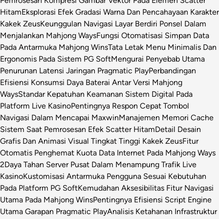
Pemrosesan Kompresi Gambar Vektor Pada Elemen Scatter
Hitam
Eksplorasi Efek Gradasi Warna Dan Pencahayaan Karakter
Kakek Zeus
Keunggulan Navigasi Layar Berdiri Ponsel Dalam
Menjalankan Mahjong Ways
Fungsi Otomatisasi Simpan Data
Pada Antarmuka Mahjong Wins
Tata Letak Menu Minimalis Dan
Ergonomis Pada Sistem PG Soft
Mengurai Penyebab Utama
Penurunan Latensi Jaringan Pragmatic Play
Perbandingan
Efisiensi Konsumsi Daya Baterai Antar Versi Mahjong
Ways
Standar Kepatuhan Keamanan Sistem Digital Pada
Platform Live Kasino
Pentingnya Respon Cepat Tombol
Navigasi Dalam Mencapai Maxwin
Manajemen Memori Cache
Sistem Saat Pemrosesan Efek Scatter Hitam
Detail Desain
Grafis Dan Animasi Visual Tingkat Tinggi Kakek Zeus
Fitur
Otomatis Penghemat Kuota Data Internet Pada Mahjong Ways
2
Daya Tahan Server Pusat Dalam Menampung Trafik Live
Kasino
Kustomisasi Antarmuka Pengguna Sesuai Kebutuhan
Pada Platform PG Soft
Kemudahan Aksesibilitas Fitur Navigasi
Utama Pada Mahjong Wins
Pentingnya Efisiensi Script Engine
Utama Garapan Pragmatic Play
Analisis Ketahanan Infrastruktur