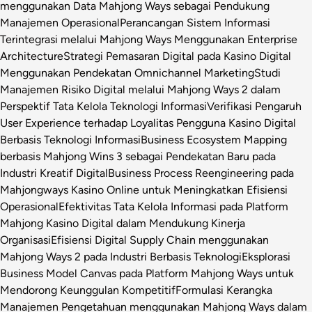
menggunakan Data Mahjong Ways sebagai Pendukung
Manajemen Operasional
Perancangan Sistem Informasi
Terintegrasi melalui Mahjong Ways Menggunakan Enterprise
Architecture
Strategi Pemasaran Digital pada Kasino Digital
Menggunakan Pendekatan Omnichannel Marketing
Studi
Manajemen Risiko Digital melalui Mahjong Ways 2 dalam
Perspektif Tata Kelola Teknologi Informasi
Verifikasi Pengaruh
User Experience terhadap Loyalitas Pengguna Kasino Digital
Berbasis Teknologi Informasi
Business Ecosystem Mapping
berbasis Mahjong Wins 3 sebagai Pendekatan Baru pada
Industri Kreatif Digital
Business Process Reengineering pada
Mahjongways Kasino Online untuk Meningkatkan Efisiensi
Operasional
Efektivitas Tata Kelola Informasi pada Platform
Mahjong Kasino Digital dalam Mendukung Kinerja
Organisasi
Efisiensi Digital Supply Chain menggunakan
Mahjong Ways 2 pada Industri Berbasis Teknologi
Eksplorasi
Business Model Canvas pada Platform Mahjong Ways untuk
Mendorong Keunggulan Kompetitif
Formulasi Kerangka
Manajemen Pengetahuan menggunakan Mahjong Ways dalam