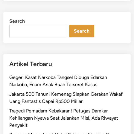
e
e
s
d
M
i
Search
n
e
t
Search
r
o
J
a
Artikel Terbaru
k
t
Geger! Kasat Narkoba Tangsel Diduga Edarkan
i
Narkoba, Enam Anak Buah Terseret Kasus
m
Jakarta 500 Tahun! Kemenag Siapkan Gerakan Wakaf
B
Uang Fantastis Capai Rp500 Miliar
e
k
Tragedi Pemadam Kebakaran! Petugas Damkar
u
Kehilangan Nyawa Saat Jalankan Misi, Ada Riwayat
k
Penyakit
J