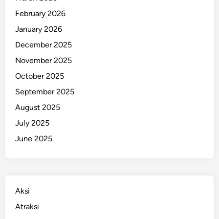
p
February 2026
r
January 2026
o
December 2025
v
i
November 2025
n
October 2025
s
September 2025
i
,
August 2025
A
July 2025
m
June 2025
a
n
k
a
n
Aksi
2
Atraksi
6