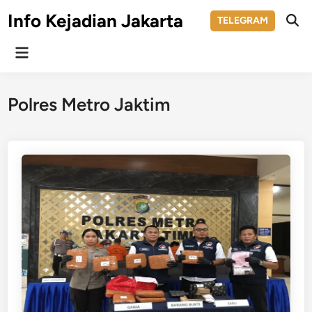
Skip
Info Kejadian Jakarta
TELEGRAM
to
Ope
Sear
content
Main
Menu
Polres Metro Jaktim