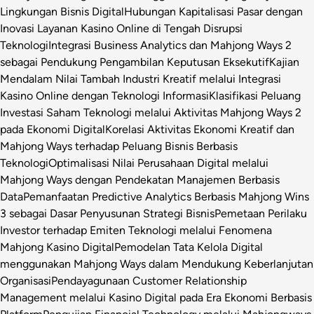
Lingkungan Bisnis Digital
Hubungan Kapitalisasi Pasar dengan
Inovasi Layanan Kasino Online di Tengah Disrupsi
Teknologi
Integrasi Business Analytics dan Mahjong Ways 2
sebagai Pendukung Pengambilan Keputusan Eksekutif
Kajian
Mendalam Nilai Tambah Industri Kreatif melalui Integrasi
Kasino Online dengan Teknologi Informasi
Klasifikasi Peluang
Investasi Saham Teknologi melalui Aktivitas Mahjong Ways 2
pada Ekonomi Digital
Korelasi Aktivitas Ekonomi Kreatif dan
Mahjong Ways terhadap Peluang Bisnis Berbasis
Teknologi
Optimalisasi Nilai Perusahaan Digital melalui
Mahjong Ways dengan Pendekatan Manajemen Berbasis
Data
Pemanfaatan Predictive Analytics Berbasis Mahjong Wins
3 sebagai Dasar Penyusunan Strategi Bisnis
Pemetaan Perilaku
Investor terhadap Emiten Teknologi melalui Fenomena
Mahjong Kasino Digital
Pemodelan Tata Kelola Digital
menggunakan Mahjong Ways dalam Mendukung Keberlanjutan
Organisasi
Pendayagunaan Customer Relationship
Management melalui Kasino Digital pada Era Ekonomi Berbasis