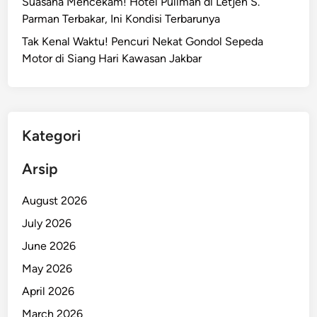
Suasana Mencekam! Hotel Pullman di Letjen S.
a
Parman Terbakar, Ini Kondisi Terbarunya
r
Tak Kenal Waktu! Pencuri Nekat Gondol Sepeda
i
Motor di Siang Hari Kawasan Jakbar
n
g
a
n
N
Kategori
a
r
Arsip
k
o
August 2026
b
July 2026
a
June 2026
A
n
May 2026
t
April 2026
a
March 2026
r