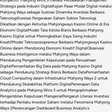
Kompetitif Mahjong Wins 3 melalui Pendekatan Manajemen
Strategis pada Industri Digital
Kajian Pasar Modal Digital melalui
Mahjong Ways sebagai Ilustrasi Dinamika Investasi Berbasis
Teknologi
Korelasi Pergerakan Saham Sektor Teknologi
Dikaitkan dengan Aktivitas Mahjongways Kasino Online di Era
Ekonomi Digital
Model Tata Kelola Bisnis Berbasis Mahjong
Kasino Digital untuk Meningkatkan Daya Saing Industri
Kreatif
Model Teknososiopreneur Berbasis Mahjongways Kasino
Online dalam Mendorong Ekonomi Kreatif Digital
Observasi
Business Intelligence melalui Mahjong Ways dalam
Mendukung Pengambilan Keputusan pada Perusahaan
Digital
Pemanfaatan Big Data pada Mahjong Kasino Digital
sebagai Pendukung Strategi Bisnis Berbasis Data
Pemanfaatan
Cloud Computing dalam Infrastruktur Mahjong Ways 2 untuk
Mendukung Skalabilitas Platform Digital
Penerapan Data
Analytics pada Mahjong Wins 3 untuk Mengoptimalkan
Pengambilan Keputusan Manajerial
Pengaruh Literasi Investasi
terhadap Perilaku Investor Saham melalui Fenomena Mahjong
Ways 2
Perancangan Dashboard Business Analytics