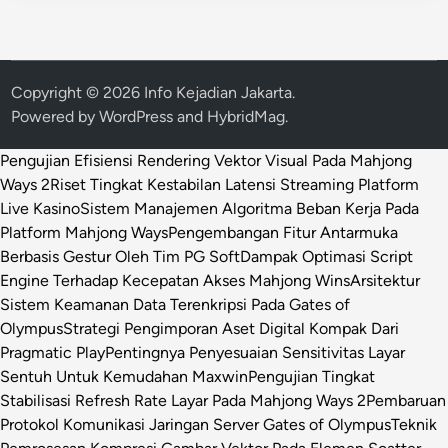
Copyright © 2026
Info Kejadian Jakarta
.
Powered by
WordPress
and
HybridMag
.
Pengujian Efisiensi Rendering Vektor Visual Pada Mahjong
Ways 2
Riset Tingkat Kestabilan Latensi Streaming Platform
Live Kasino
Sistem Manajemen Algoritma Beban Kerja Pada
Platform Mahjong Ways
Pengembangan Fitur Antarmuka
Berbasis Gestur Oleh Tim PG Soft
Dampak Optimasi Script
Engine Terhadap Kecepatan Akses Mahjong Wins
Arsitektur
Sistem Keamanan Data Terenkripsi Pada Gates of
Olympus
Strategi Pengimporan Aset Digital Kompak Dari
Pragmatic Play
Pentingnya Penyesuaian Sensitivitas Layar
Sentuh Untuk Kemudahan Maxwin
Pengujian Tingkat
Stabilisasi Refresh Rate Layar Pada Mahjong Ways 2
Pembaruan
Protokol Komunikasi Jaringan Server Gates of Olympus
Teknik