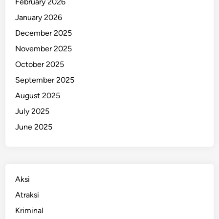
February 2026
s
January 2026
i
December 2025
J
i
November 2025
t
October 2025
u
September 2025
I
n
August 2025
i
July 2025
S
June 2025
i
a
p
U
b
Aksi
a
Atraksi
h
Kriminal
W