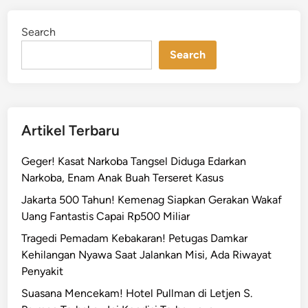
k
d
a
i
Search
n
p
!
Search
J
a
k
a
Artikel Terbaru
r
t
Geger! Kasat Narkoba Tangsel Diduga Edarkan
a
Narkoba, Enam Anak Buah Terseret Kasus
P
Jakarta 500 Tahun! Kemenag Siapkan Gerakan Wakaf
u
Uang Fantastis Capai Rp500 Miliar
s
a
Tragedi Pemadam Kebakaran! Petugas Damkar
t
Kehilangan Nyawa Saat Jalankan Misi, Ada Riwayat
D
Penyakit
i
Suasana Mencekam! Hotel Pullman di Letjen S.
h