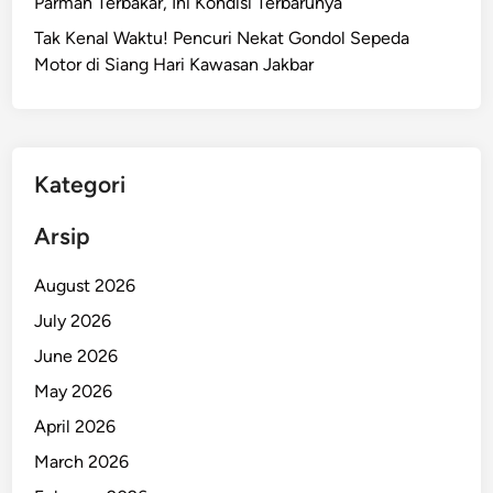
Parman Terbakar, Ini Kondisi Terbarunya
a
Tak Kenal Waktu! Pencuri Nekat Gondol Sepeda
n
Motor di Siang Hari Kawasan Jakbar
t
u
i
4
9
Kategori
R
W
Arsip
K
u
August 2026
m
July 2026
u
June 2026
h
,
May 2026
S
April 2026
o
March 2026
l
u