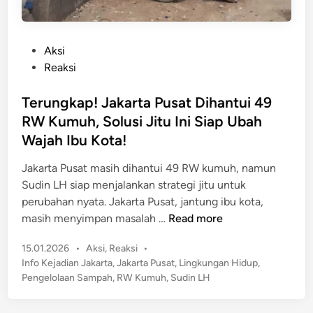
P
Aksi
o
Reaksi
s
t
Terungkap! Jakarta Pusat Dihantui 49
e
RW Kumuh, Solusi Jitu Ini Siap Ubah
d
Wajah Ibu Kota!
i
n
Jakarta Pusat masih dihantui 49 RW kumuh, namun
Sudin LH siap menjalankan strategi jitu untuk
perubahan nyata. Jakarta Pusat, jantung ibu kota,
T
masih menyimpan masalah …
Read more
e
P
15.01.2026
•
Aksi
,
Reaksi
•
r
o
Info Kejadian Jakarta
,
Jakarta Pusat
,
Lingkungan Hidup
,
u
s
Pengelolaan Sampah
,
RW Kumuh
,
Sudin LH
n
t
g
e