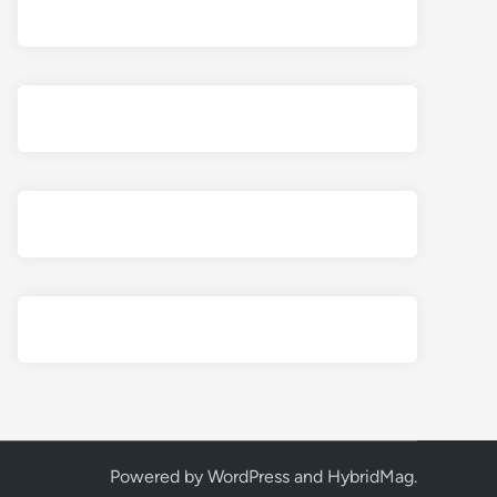
Powered by
WordPress
and
HybridMag
.