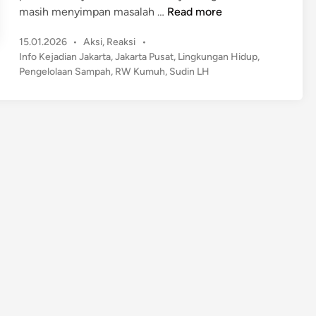
T
masih menyimpan masalah …
Read more
e
P
15.01.2026
•
Aksi
,
Reaksi
•
r
o
Info Kejadian Jakarta
,
Jakarta Pusat
,
Lingkungan Hidup
,
u
s
Pengelolaan Sampah
,
RW Kumuh
,
Sudin LH
n
t
g
e
k
d
a
i
n
p
!
J
a
k
a
r
t
a
P
u