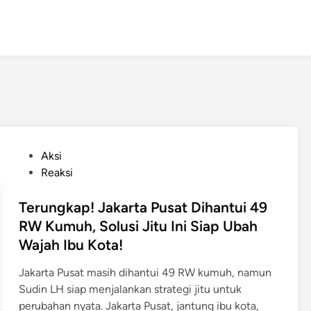
P
Aksi
o
Reaksi
s
t
Terungkap! Jakarta Pusat Dihantui 49
e
RW Kumuh, Solusi Jitu Ini Siap Ubah
d
Wajah Ibu Kota!
i
n
Jakarta Pusat masih dihantui 49 RW kumuh, namun
Sudin LH siap menjalankan strategi jitu untuk
perubahan nyata. Jakarta Pusat, jantung ibu kota,