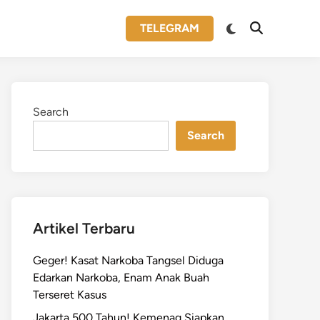
Switch
TELEGRAM
Open
to
Search
dark
mode
Search
Search
Artikel Terbaru
Geger! Kasat Narkoba Tangsel Diduga
Edarkan Narkoba, Enam Anak Buah
Terseret Kasus
Jakarta 500 Tahun! Kemenag Siapkan