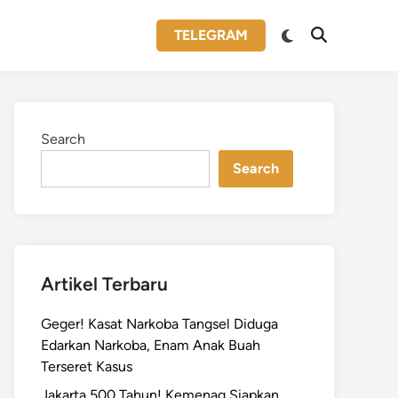
Switch
TELEGRAM
Open
to
Search
dark
mode
Search
Search
Artikel Terbaru
Geger! Kasat Narkoba Tangsel Diduga
Edarkan Narkoba, Enam Anak Buah
Terseret Kasus
Jakarta 500 Tahun! Kemenag Siapkan