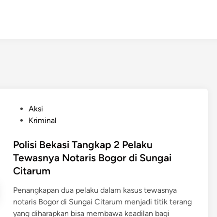
P
Aksi
o
Kriminal
s
t
Polisi Bekasi Tangkap 2 Pelaku
e
Tewasnya Notaris Bogor di Sungai
d
Citarum
i
n
Penangkapan dua pelaku dalam kasus tewasnya
notaris Bogor di Sungai Citarum menjadi titik terang
yang diharapkan bisa membawa keadilan bagi