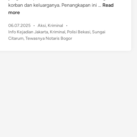
P
korban dan keluarganya. Penangkapan ini …
Read
o
more
l
P
06.07.2025
•
Aksi
,
Kriminal
•
i
o
Info Kejadian Jakarta
,
Kriminal
,
Polisi Bekasi
,
Sungai
s
s
Citarum
,
Tewasnya Notaris Bogor
i
t
B
e
e
d
k
i
n
a
s
i
T
a
n
g
k
a
p