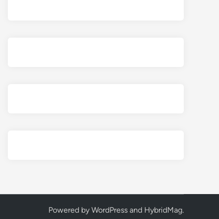
Powered by
WordPress
and
HybridMag
.