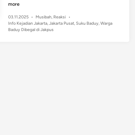
a
more
r
P
03.11.2025
•
Musibah
,
Reaksi
•
g
o
Info Kejadian Jakarta
,
Jakarta Pusat
,
Suku Baduy
,
Warga
a
s
Baduy Dibegal di Jakpus
B
t
a
e
d
d
u
i
n
y
D
i
b
e
g
a
l
d
i
J