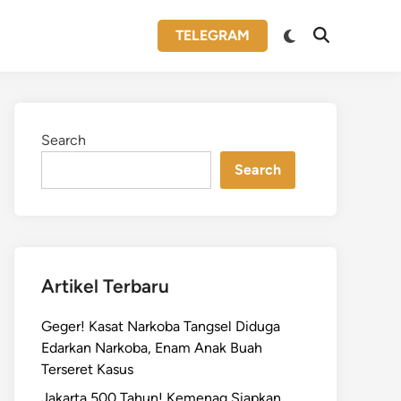
Switch
TELEGRAM
Open
to
Search
dark
mode
Search
Search
Artikel Terbaru
Geger! Kasat Narkoba Tangsel Diduga
Edarkan Narkoba, Enam Anak Buah
Terseret Kasus
Jakarta 500 Tahun! Kemenag Siapkan