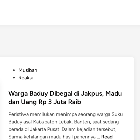
P
Musibah
o
Reaksi
s
t
Warga Baduy Dibegal di Jakpus, Madu
e
dan Uang Rp 3 Juta Raib
d
Peristiwa memilukan menimpa seorang warga Suku
i
Baduy asal Kabupaten Lebak, Banten, saat sedang
n
berada di Jakarta Pusat. Dalam kejadian tersebut,
W
Sarma kehilangan madu hasil panennya …
Read