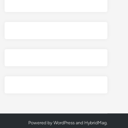
Powered by
WordPress
and
HybridMag
.