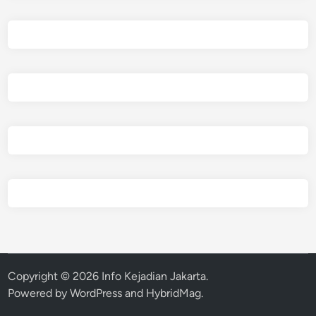
Copyright © 2026
Info Kejadian Jakarta
.
Powered by
WordPress
and
HybridMag
.