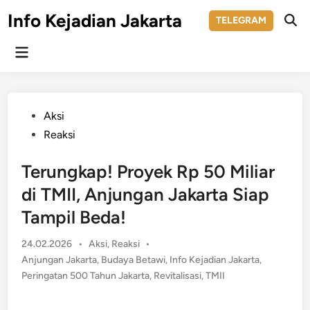
Skip
Info Kejadian Jakarta
TELEGRAM
to
Ope
Sear
content
Main
Menu
Posted
Aksi
in
Reaksi
Terungkap! Proyek Rp 50 Miliar
di TMII, Anjungan Jakarta Siap
Tampil Beda!
Posted
24.02.2026
•
Aksi
,
Reaksi
•
in
Anjungan Jakarta
,
Budaya Betawi
,
Info Kejadian Jakarta
,
Peringatan 500 Tahun Jakarta
,
Revitalisasi
,
TMII