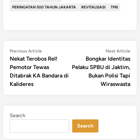
PERINGATAN 500 TAHUN JAKARTA
REVITALISASI
TMII
Post
Previous
Nex
Previous Article
Next Article
article:
artic
Nekat Terobos Rel!
Bongkar Identitas
navigation
Pemotor Tewas
Pelaku SPBU di Jaktim,
Ditabrak KA Bandara di
Bukan Polisi Tapi
Kalideres
Wiraswasta
Search
Search