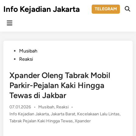
Skip
Info Kejadian Jakarta
TELEGRAM
to
Ope
Sear
content
Main
Menu
Posted
Musibah
in
Reaksi
Xpander Oleng Tabrak Mobil
Parkir-Pejalan Kaki Hingga
Tewas di Jakbar
Posted
07.01.2026
•
Musibah
,
Reaksi
•
in
Info Kejadian Jakarta
,
Jakarta Barat
,
Kecelakaan Lalu Lintas
,
Tabrak Pejalan Kaki Hingga Tewas
,
Xpander