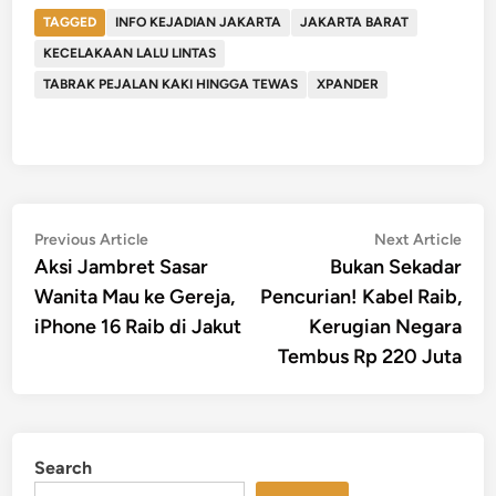
TAGGED
INFO KEJADIAN JAKARTA
JAKARTA BARAT
KECELAKAAN LALU LINTAS
TABRAK PEJALAN KAKI HINGGA TEWAS
XPANDER
Post
Previous
Nex
Previous Article
Next Article
article:
artic
Aksi Jambret Sasar
Bukan Sekadar
navigation
Wanita Mau ke Gereja,
Pencurian! Kabel Raib,
iPhone 16 Raib di Jakut
Kerugian Negara
Tembus Rp 220 Juta
Search