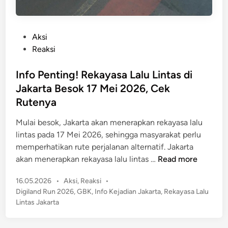
P
Aksi
o
Reaksi
s
t
Info Penting! Rekayasa Lalu Lintas di
e
Jakarta Besok 17 Mei 2026, Cek
d
Rutenya
i
n
Mulai besok, Jakarta akan menerapkan rekayasa lalu
lintas pada 17 Mei 2026, sehingga masyarakat perlu
memperhatikan rute perjalanan alternatif. Jakarta
I
akan menerapkan rekayasa lalu lintas …
Read more
n
P
16.05.2026
•
Aksi
,
Reaksi
•
f
o
Digiland Run 2026
,
GBK
,
Info Kejadian Jakarta
,
Rekayasa Lalu
o
s
Lintas Jakarta
P
t
e
e