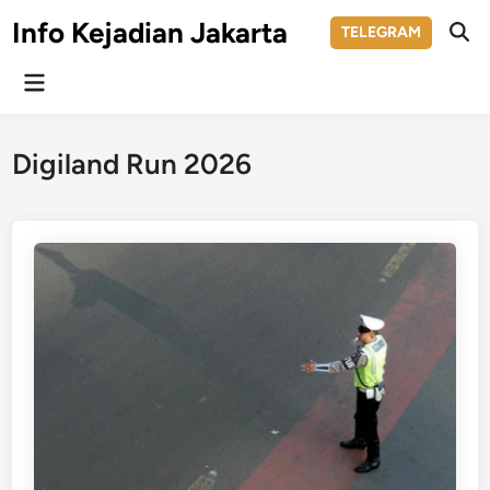
Skip
Info Kejadian Jakarta
TELEGRAM
to
Ope
Sear
content
Main
Menu
Digiland Run 2026