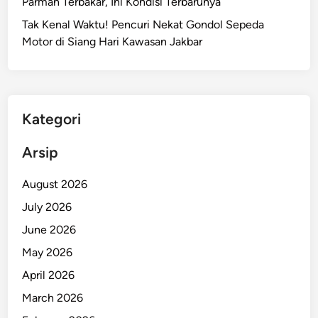
Parman Terbakar, Ini Kondisi Terbarunya
i
Tak Kenal Waktu! Pencuri Nekat Gondol Sepeda
n
Motor di Siang Hari Kawasan Jakbar
t
a
s
d
i
Kategori
J
a
Arsip
k
a
August 2026
r
July 2026
t
June 2026
a
B
May 2026
e
April 2026
s
March 2026
o
k