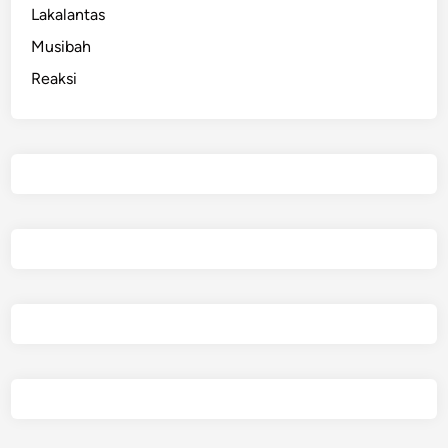
y
Lakalantas
a
Musibah
Reaksi