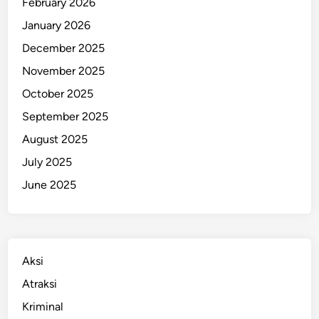
February 2026
1
January 2026
7
December 2025
M
e
November 2025
i
October 2025
2
September 2025
0
2
August 2025
6
July 2025
,
June 2025
C
e
k
R
u
Aksi
t
Atraksi
e
Kriminal
n