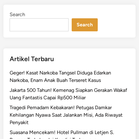
n
d
t
i
Search
n
i
Search
n
g
!
R
e
Artikel Terbaru
k
a
Geger! Kasat Narkoba Tangsel Diduga Edarkan
y
Narkoba, Enam Anak Buah Terseret Kasus
a
Jakarta 500 Tahun! Kemenag Siapkan Gerakan Wakaf
s
Uang Fantastis Capai Rp500 Miliar
a
L
Tragedi Pemadam Kebakaran! Petugas Damkar
a
Kehilangan Nyawa Saat Jalankan Misi, Ada Riwayat
l
Penyakit
u
Suasana Mencekam! Hotel Pullman di Letjen S.
L