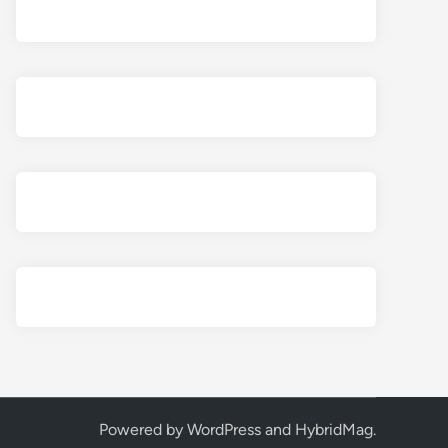
Powered by
WordPress
and
HybridMag
.