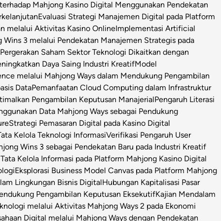
l terhadap Mahjong Kasino Digital Menggunakan Pendekatan
rkelanjutan
Evaluasi Strategi Manajemen Digital pada Platform
n melalui Aktivitas Kasino Online
Implementasi Artificial
g Wins 3 melalui Pendekatan Manajemen Strategis pada
i Pergerakan Saham Sektor Teknologi Dikaitkan dengan
ningkatkan Daya Saing Industri Kreatif
Model
igence melalui Mahjong Ways dalam Mendukung Pengambilan
asis Data
Pemanfaatan Cloud Computing dalam Infrastruktur
timalkan Pengambilan Keputusan Manajerial
Pengaruh Literasi
enggunakan Data Mahjong Ways sebagai Pendukung
ure
Strategi Pemasaran Digital pada Kasino Digital
ata Kelola Teknologi Informasi
Verifikasi Pengaruh User
ong Wins 3 sebagai Pendekatan Baru pada Industri Kreatif
s Tata Kelola Informasi pada Platform Mahjong Kasino Digital
ologi
Eksplorasi Business Model Canvas pada Platform Mahjong
m Lingkungan Bisnis Digital
Hubungan Kapitalisasi Pasar
 Pendukung Pengambilan Keputusan Eksekutif
Kajian Mendalam
Teknologi melalui Aktivitas Mahjong Ways 2 pada Ekonomi
usahaan Digital melalui Mahjong Ways dengan Pendekatan