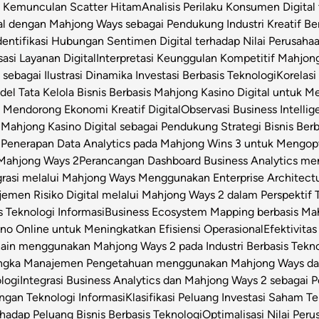
t Kemunculan Scatter Hitam
Analisis Perilaku Konsumen Digita
ital dengan Mahjong Ways sebagai Pendukung Industri Kreatif Be
dentifikasi Hubungan Sentimen Digital terhadap Nilai Perusahaa
asi Layanan Digital
Interpretasi Keunggulan Kompetitif Mahjon
sebagai Ilustrasi Dinamika Investasi Berbasis Teknologi
Korelas
el Tata Kelola Bisnis Berbasis Mahjong Kasino Digital untuk Me
 Mendorong Ekonomi Kreatif Digital
Observasi Business Intell
Mahjong Kasino Digital sebagai Pendukung Strategi Bisnis Berb
l
Penerapan Data Analytics pada Mahjong Wins 3 untuk Mengop
 Mahjong Ways 2
Perancangan Dashboard Business Analytics m
grasi melalui Mahjong Ways Menggunakan Enterprise Architect
emen Risiko Digital melalui Mahjong Ways 2 dalam Perspektif T
s Teknologi Informasi
Business Ecosystem Mapping berbasis Mahj
o Online untuk Meningkatkan Efisiensi Operasional
Efektivita
Chain menggunakan Mahjong Ways 2 pada Industri Berbasis Tekn
angka Manajemen Pengetahuan menggunakan Mahjong Ways dala
logi
Integrasi Business Analytics dan Mahjong Ways 2 sebagai
engan Teknologi Informasi
Klasifikasi Peluang Investasi Saham 
hadap Peluang Bisnis Berbasis Teknologi
Optimalisasi Nilai Per