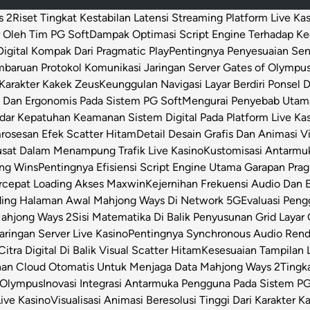
s 2
Riset Tingkat Kestabilan Latensi Streaming Platform Live Ka
 Oleh Tim PG Soft
Dampak Optimasi Script Engine Terhadap K
igital Kompak Dari Pragmatic Play
Pentingnya Penyesuaian Sen
baruan Protokol Komunikasi Jaringan Server Gates of Olympu
Karakter Kakek Zeus
Keunggulan Navigasi Layar Berdiri Ponsel
s Dan Ergonomis Pada Sistem PG Soft
Mengurai Penyebab Utama 
dar Kepatuhan Keamanan Sistem Digital Pada Platform Live Ka
osesan Efek Scatter Hitam
Detail Desain Grafis Dan Animasi V
usat Dalam Menampung Trafik Live Kasino
Kustomisasi Antarmu
ong Wins
Pentingnya Efisiensi Script Engine Utama Garapan Prag
rcepat Loading Akses Maxwin
Kejernihan Frekuensi Audio Dan 
ding Halaman Awal Mahjong Ways Di Network 5G
Evaluasi Pen
Mahjong Ways 2
Sisi Matematika Di Balik Penyusunan Grid Layar
ringan Server Live Kasino
Pentingnya Synchronous Audio Rende
itra Digital Di Balik Visual Scatter Hitam
Kesesuaian Tampilan L
an Cloud Otomatis Untuk Menjaga Data Mahjong Ways 2
Tingk
 Olympus
Inovasi Integrasi Antarmuka Pengguna Pada Sistem PG
Live Kasino
Visualisasi Animasi Beresolusi Tinggi Dari Karakter 