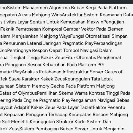
sino
Sistem Manajemen Algoritma Beban Kerja Pada Platform
ecepatan Akses Mahjong Wins
Arsitektur Sistem Keamanan Data
sitivitas Layar Sentuh Untuk Kemudahan Maxwin
Pengujian
s
Teknik Pemrosesan Kompresi Gambar Vektor Pada Elemen
 Dalam Menjalankan Mahjong Ways
Fungsi Otomatisasi Simpan
Penurunan Latensi Jaringan Pragmatic Play
Perbandingan
sino
Pentingnya Respon Cepat Tombol Navigasi Dalam
isual Tingkat Tinggi Kakek Zeus
Fitur Otomatis Penghemat
ka Pengguna Sesuai Kebutuhan Pada Platform PG
matic Play
Analisis Ketahanan Infrastruktur Server Gates of
Efek Suara Karakter Kakek Zeus
Keunggulan Tata Letak
ggunaan Sistem Memory Cache Pada Platform Mahjong
 Gates of Olympus
Pemilihan Skema Warna Kontras Tinggi Pada
ring Pada Engine Pragmatic Play
Pengalaman Navigasi Bebas
ayout Adaptif Kakek Zeus Pada Layar Tablet
Faktor Penentu
at Kepuasan Pengguna Terhadap Kecepatan Respon Mahjong
 Soft
Meneliti Keunggulan Struktur Kode Sistem Dari
Kakek Zeus
Sistem Pembagian Beban Server Untuk Menjamin