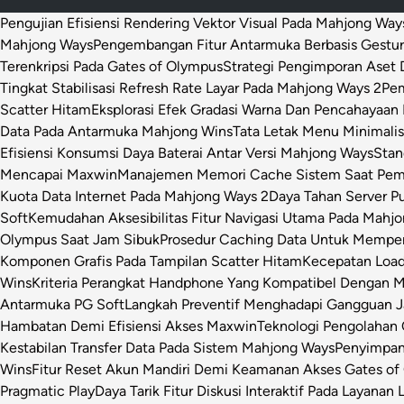
Pengujian Efisiensi Rendering Vektor Visual Pada Mahjong Way
Mahjong Ways
Pengembangan Fitur Antarmuka Berbasis Gestur
Terenkripsi Pada Gates of Olympus
Strategi Pengimporan Aset D
Tingkat Stabilisasi Refresh Rate Layar Pada Mahjong Ways 2
Pem
Scatter Hitam
Eksplorasi Efek Gradasi Warna Dan Pencahayaan 
Data Pada Antarmuka Mahjong Wins
Tata Letak Menu Minimali
Efisiensi Konsumsi Daya Baterai Antar Versi Mahjong Ways
Stan
Mencapai Maxwin
Manajemen Memori Cache Sistem Saat Pemr
Kuota Data Internet Pada Mahjong Ways 2
Daya Tahan Server P
Soft
Kemudahan Aksesibilitas Fitur Navigasi Utama Pada Mahj
Olympus Saat Jam Sibuk
Prosedur Caching Data Untuk Mempe
Komponen Grafis Pada Tampilan Scatter Hitam
Kecepatan Loa
Wins
Kriteria Perangkat Handphone Yang Kompatibel Dengan 
Antarmuka PG Soft
Langkah Preventif Menghadapi Gangguan Ja
Hambatan Demi Efisiensi Akses Maxwin
Teknologi Pengolahan C
Kestabilan Transfer Data Pada Sistem Mahjong Ways
Penyimpan
Wins
Fitur Reset Akun Mandiri Demi Keamanan Akses Gates of
Pragmatic Play
Daya Tarik Fitur Diskusi Interaktif Pada Layanan 