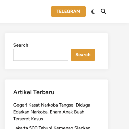
Switch
TELEGRAM
Open
to
Search
dark
mode
Search
Search
Artikel Terbaru
Geger! Kasat Narkoba Tangsel Diduga
Edarkan Narkoba, Enam Anak Buah
Terseret Kasus
Jakarta 500 Tahun! Kemenag Siapkan