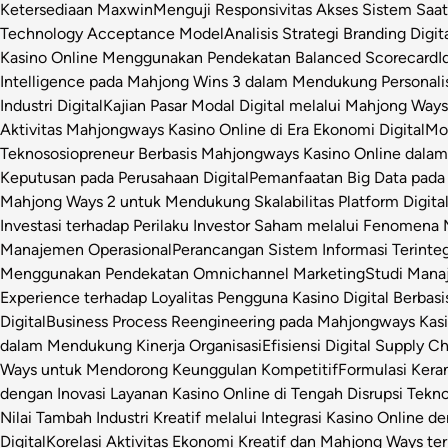
Ketersediaan Maxwin
Menguji Responsivitas Akses Sistem Saa
Technology Acceptance Model
Analisis Strategi Branding Dig
Kasino Online Menggunakan Pendekatan Balanced Scorecard
I
Intelligence pada Mahjong Wins 3 dalam Mendukung Personalis
Industri Digital
Kajian Pasar Modal Digital melalui Mahjong Ways 
Aktivitas Mahjongways Kasino Online di Era Ekonomi Digital
Mod
Teknososiopreneur Berbasis Mahjongways Kasino Online dalam
Keputusan pada Perusahaan Digital
Pemanfaatan Big Data pada 
Mahjong Ways 2 untuk Mendukung Skalabilitas Platform Digita
Investasi terhadap Perilaku Investor Saham melalui Fenomena
Manajemen Operasional
Perancangan Sistem Informasi Terinte
Menggunakan Pendekatan Omnichannel Marketing
Studi Manaj
Experience terhadap Loyalitas Pengguna Kasino Digital Berbasi
Digital
Business Process Reengineering pada Mahjongways Kasin
dalam Mendukung Kinerja Organisasi
Efisiensi Digital Supply 
Ways untuk Mendorong Keunggulan Kompetitif
Formulasi Ker
dengan Inovasi Layanan Kasino Online di Tengah Disrupsi Tekno
Nilai Tambah Industri Kreatif melalui Integrasi Kasino Online d
Digital
Korelasi Aktivitas Ekonomi Kreatif dan Mahjong Ways ter