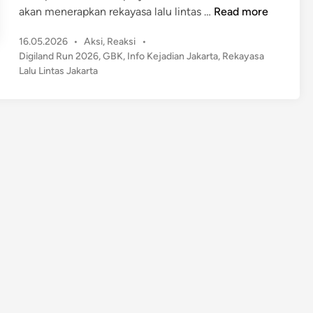
I
akan menerapkan rekayasa lalu lintas …
Read more
n
P
16.05.2026
•
Aksi
,
Reaksi
•
f
o
Digiland Run 2026
,
GBK
,
Info Kejadian Jakarta
,
Rekayasa
o
s
Lalu Lintas Jakarta
P
t
e
e
n
d
t
i
n
i
n
g
!
R
e
k
a
y
a
s